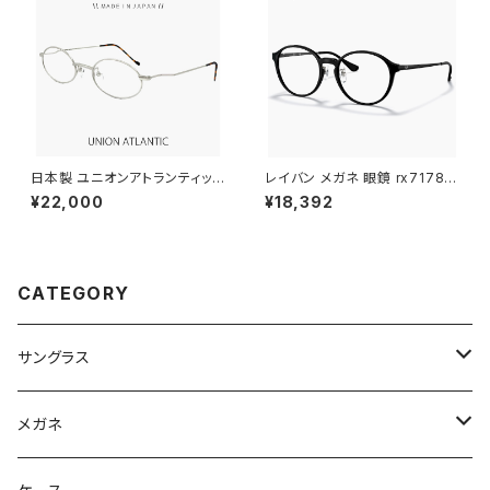
日本製 ユニオンアトランティック
レイバン メガネ 眼鏡 rx7178d
メガネ ua3600 22 46mm uni
5725 51mm Ray-Ban 眼鏡 メ
¥22,000
¥18,392
onatlantic 眼鏡 鯖江 メンズ
ンズ レディース ユニセックス モ
男性用 オーバル 型 チタン フレ
デル rx7178d ボストン Phant
ーム MADE IN JAPAN マットシ
os ファントス 型 フレーム 黒縁
ルバー 【 笑福亭 鶴瓶 さん 愛用
ブラック 黒ぶち 丸メガネ ダミー
メガネ 】
レンズ発送
CATEGORY
サングラス
Ray-Ban レイバン
メガネ
gucci グッチ
Ray-Ban レイバン