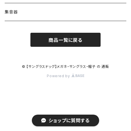
コンバース CONVERSE
adidas アディダス
アーバンリサーチ URBAN RESEARCH
S-size
集音器
チャンピオン Champion
PORSCHE DESIGN ポルシェ デザイン
ヴィーナスヴィーナス VENUS!VENUS!
M-size
商品一覧に戻る
CHARME (シャルム)
ポロ ラルフローレン Polo Ralph Lauren
L-size
OAkley オークリー
ニューバランス NEWBALANCE
サングラス
© 【サングラスドッグ】メガネ・サングラス・帽子 の 通販
Powered by
オークリー ケース パーツ
SMITH スミス
DITA ディータ
アーバンリサーチ URBAN RESEARCH
NICOLE ニコル
PAUL＆JOE ポール＆ジョー
ポルシェデザイン PORSCHE DESIGN
ショップに質問する