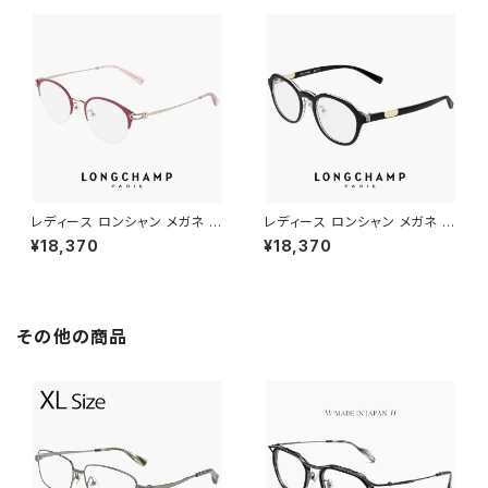
黒縁 黒ぶち SATIN BLACK カ
ント リムレス 枠なし フレームレ
ラー ダミーレンズ発送
ス ふちなし 丸メガネ ダミーレン
ズ発送
レディース ロンシャン メガネ lo
レディース ロンシャン メガネ lo
2543lbj-602 47mm longch
2789lbj-001 47mm longch
¥18,370
¥18,370
amp 眼鏡 かわいい おしゃれ
amp 眼鏡 かわいい おしゃれ
軽量 ナイロール ハーフリム チ
軽量 ボストン 型 フレーム ブラ
タン フレーム ブランド ORCHI
ンド 黒縁 黒ぶち ブラック カラ
D オーキッド カラー ダミーレン
ー ダミーレンズ発送
ズ発送
その他の商品