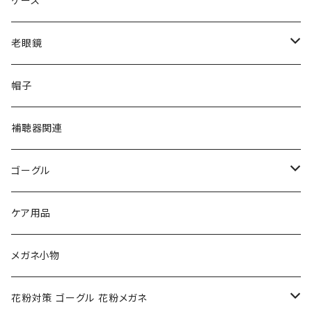
ケース
VivienneWestwood ヴィヴィアン
gucci グッチ
老眼鏡
PAGE BOY ページボーイ
VivienneWestwood ヴィヴィアン
エッシェンバッハ Eschenbach
帽子
フルラ FURLA
FURLA フルラ
PORSCHE DESIGN ポルシェデザイン
補聴器関連
トムフォード TOM FORD
トムフォード TOM FORD
ルーペ
ゴーグル
NIKE ナイキ
Oakley オークリー
アックス AXE
ケア用品
クロエ chloe
renoma レノマ
花粉対策ゴーグル
メガネ小物
ポリス POLICE
RODEN STOCK ローデンストック
度つき対応ゴーグル
花粉対策 ゴーグル 花粉メガネ