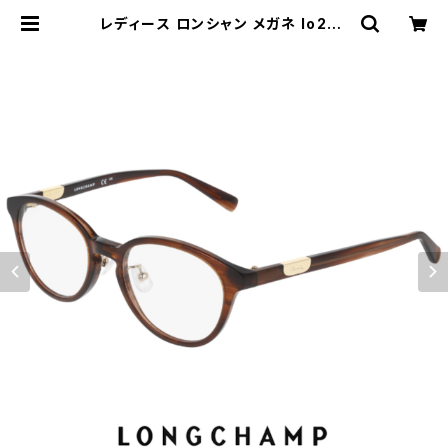
レディース ロンシャン メガネ lo277
9lbj-238 49mm longchamp 眼
鏡 かわいい おしゃれ ボストン 型 BR
OWN HORN アセテートFEMALE
フレーム アジアンフィット モデル ダ
ミーレンズ発送 | 【サングラスドッグ】
メガネ・サングラス・帽子 の 通販