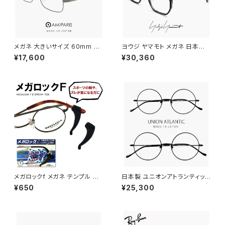
メガネ 大きいサイズ 60mm nt
ヨウジ ヤマモト メガネ 日本製 1
-6002-15 日本製 AMIPARIS
9-0112 1 c01 Yohji Yamamo
¥17,600
¥30,360
メンズ 眼鏡 XLサイズ ビッグ フ
to 鯖江 メンズ 眼鏡 ブランド セ
レーム 鯖江 チタン フレーム a
ル巻き チタン アセテート コンビ
miparis 軽量 チタン アミパリ
ネーション フレーム 黒縁 黒ぶ
スクエア型 銀縁 ガンメタル
ち ダミーレンズ発送
メガロックf メガネ テンプル 調
日本製 ユニオンアトランティック
整 アジャスター 眼鏡 ずり 落ち
メガネ ua3614 15 【 46mm 5
¥650
¥25,300
防止 固定 めがね ズレ防止
0mm 】 鯖江 メンズ レディース
ラウンド 型 フレーム おしゃれ
丸メガネ 大きめ 小さめ MADE
IN JAPAN ブラック 黒縁 黒ぶち
カラー