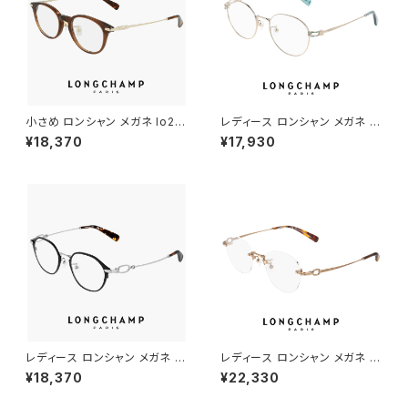
小さめ ロンシャン メガネ lo27
レディース ロンシャン メガネ lo
46lbj-200 47mm longcha
2178lbj-714 50mm longch
¥18,370
¥17,930
mp 眼鏡 メンズ レディース ユ
amp 眼鏡 かわいい おしゃれ
ニセックス 軽量 ボスリントン 型
軽量 オーバル 型 チタン フレー
ボストン ウェリントン アジアン
ム FEMALE TITANIUM アジア
フィット モデル 幅 小さい 茶色
ンフィット モデル ゴールド カラ
ブラウン ダミーレンズ発送
ー ダミーレンズ発送
レディース ロンシャン メガネ lo
レディース ロンシャン メガネ lo
2548lbj-002 47mm longch
2541lbj n 731 49mm longc
¥18,370
¥22,330
amp 眼鏡 かわいい おしゃれ
hamp 眼鏡 かわいい おしゃれ
軽量 チタン フレーム ブランド
軽量 チタン フレーム ツーポイ