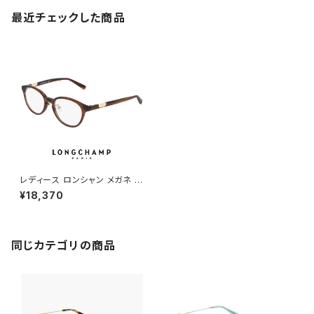
最近チェックした商品
レディース ロンシャン メガネ lo
2779lbj-238 49mm longch
¥18,370
amp 眼鏡 かわいい おしゃれ
ボストン 型 BROWN HORN ア
セテートFEMALE フレーム アジ
アンフィット モデル ダミーレンズ
発送
同じカテゴリの商品