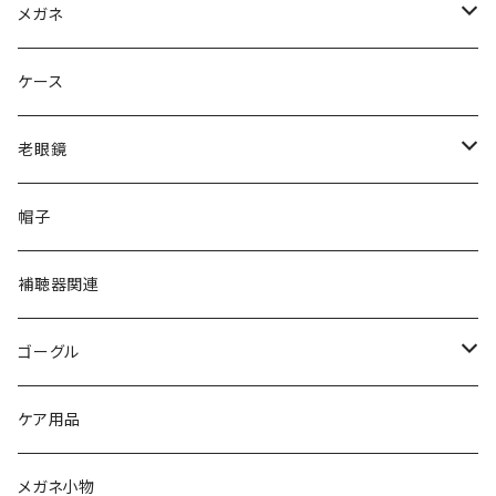
Ray-Ban レイバン
メガネ
gucci グッチ
Ray-Ban レイバン
ケース
VivienneWestwood ヴィヴィアン
gucci グッチ
老眼鏡
PAGE BOY ページボーイ
VivienneWestwood ヴィヴィアン
エッシェンバッハ Eschenbach
帽子
フルラ FURLA
FURLA フルラ
PORSCHE DESIGN ポルシェデザイン
補聴器関連
トムフォード TOM FORD
トムフォード TOM FORD
ルーペ
ゴーグル
NIKE ナイキ
Oakley オークリー
アックス AXE
ケア用品
クロエ chloe
renoma レノマ
花粉対策ゴーグル
メガネ小物