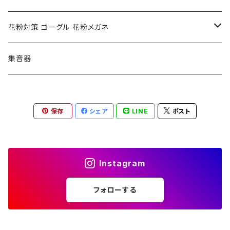
ポリス POLICE
RODEN STOCK ローデンストック
度つき対応ゴーグル
花粉対策 ゴーグル 花粉メガネ
コンバース CONVERSE
adidas アディダス
アーバンリサーチ URBAN RESEARCH
S-size
集音器
チャンピオン Champion
PORSCHE DESIGN ポルシェ デザイン
ヴィーナスヴィーナス VENUS!VENUS!
M-size
保存
シェア
LINE
ポスト
CHARME (シャルム)
ポロ ラルフローレン Polo Ralph Lauren
L-size
OAkley オークリー
ニューバランス NEWBALANCE
サングラス
Instagram
オークリー ケース パーツ
SMITH スミス
DITA ディータ
フォローする
アーバンリサーチ URBAN RESEARCH
NICOLE ニコル