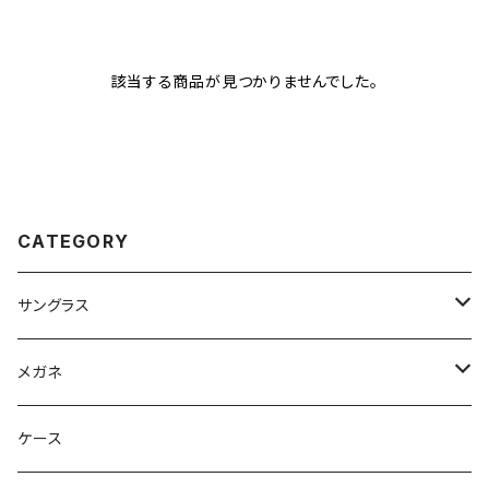
該当する商品が見つかりませんでした。
CATEGORY
サングラス
Ray-Ban レイバン
メガネ
gucci グッチ
Ray-Ban レイバン
ケース