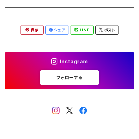
チャンピオン Champion
PORSCHE DESIGN ポルシェ デザイン
ヴィーナスヴィーナス VENUS!VENUS!
M-size
保存
シェア
LINE
ポスト
CHARME (シャルム)
ポロ ラルフローレン Polo Ralph Lauren
L-size
OAkley オークリー
ニューバランス NEWBALANCE
サングラス
Instagram
オークリー ケース パーツ
SMITH スミス
DITA ディータ
フォローする
アーバンリサーチ URBAN RESEARCH
NICOLE ニコル
PAUL＆JOE ポール＆ジョー
ポルシェデザイン PORSCHE DESIGN
SPALDING スポルディング
POLICE ポリス