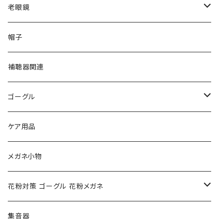
VivienneWestwood ヴィヴィアン
gucci グッチ
老眼鏡
PAGE BOY ページボーイ
VivienneWestwood ヴィヴィアン
エッシェンバッハ Eschenbach
帽子
フルラ FURLA
FURLA フルラ
PORSCHE DESIGN ポルシェデザイン
補聴器関連
トムフォード TOM FORD
トムフォード TOM FORD
ルーペ
ゴーグル
NIKE ナイキ
Oakley オークリー
アックス AXE
ケア用品
クロエ chloe
renoma レノマ
花粉対策ゴーグル
メガネ小物
ポリス POLICE
RODEN STOCK ローデンストック
度つき対応ゴーグル
花粉対策 ゴーグル 花粉メガネ
コンバース CONVERSE
adidas アディダス
アーバンリサーチ URBAN RESEARCH
S-size
集音器