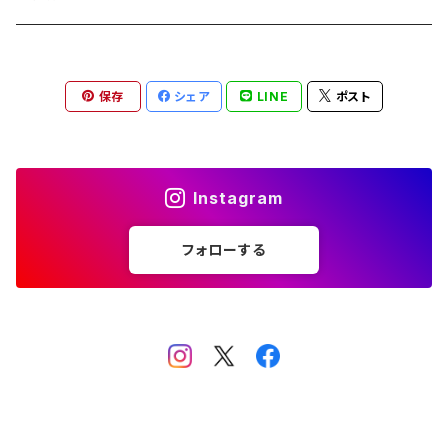
チャンピオン Champion
PORSCHE DESIGN ポルシェ デザイン
ヴィーナスヴィーナス VENUS!VENUS!
M-size
保存
シェア
LINE
ポスト
CHARME (シャルム)
ポロ ラルフローレン Polo Ralph Lauren
L-size
OAkley オークリー
ニューバランス NEWBALANCE
サングラス
Instagram
オークリー ケース パーツ
SMITH スミス
DITA ディータ
フォローする
アーバンリサーチ URBAN RESEARCH
NICOLE ニコル
PAUL＆JOE ポール＆ジョー
ポルシェデザイン PORSCHE DESIGN
SPALDING スポルディング
POLICE ポリス