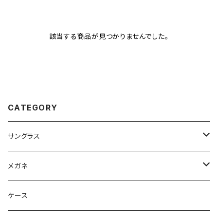
該当する商品が見つかりませんでした。
CATEGORY
サングラス
Ray-Ban レイバン
メガネ
gucci グッチ
Ray-Ban レイバン
ケース