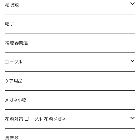
VivienneWestwood ヴィヴィアン
gucci グッチ
老眼鏡
PAGE BOY ページボーイ
VivienneWestwood ヴィヴィアン
エッシェンバッハ Eschenbach
帽子
フルラ FURLA
FURLA フルラ
PORSCHE DESIGN ポルシェデザイン
補聴器関連
トムフォード TOM FORD
トムフォード TOM FORD
ルーペ
ゴーグル
NIKE ナイキ
Oakley オークリー
アックス AXE
ケア用品
クロエ chloe
renoma レノマ
花粉対策ゴーグル
メガネ小物
ポリス POLICE
RODEN STOCK ローデンストック
度つき対応ゴーグル
花粉対策 ゴーグル 花粉メガネ
コンバース CONVERSE
adidas アディダス
アーバンリサーチ URBAN RESEARCH
S-size
集音器