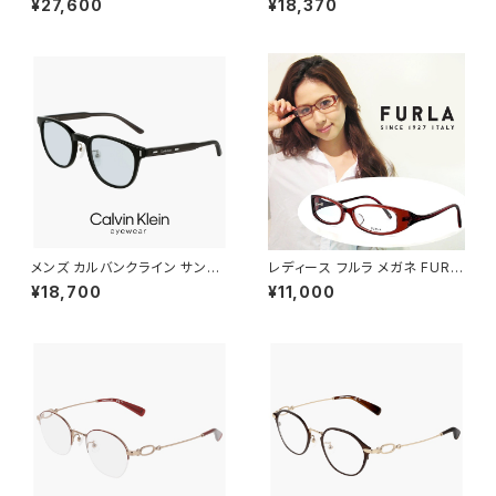
¥27,600
¥18,370
PEAK サングラス 大きめ 大きい
amp 眼鏡 かわいい おしゃれ オ
サイズ [ 自転車 野球 ゴルフ ア
ーバル 型 軽量 チタン フレーム
ウトドア ランニング マリンスポ
ブランド AMBER GOLD/BOR
ーツ ] メンズ レディース ユニセ
DEAUX アンバーゴールド ボル
ックス ハーフリム ビッグフレー
ドー カラー ダミーレンズ発送
ム オレンジ カラー ミラーレンズ
メンズ カルバンクライン サング
レディース フルラ メガネ FURL
ラス ck23560slb 001 calvin
A 眼鏡 vu4731j レッド ブラウ
¥18,700
¥11,000
klein MALE モデル ウェリント
ン パープル [ 度入り ダテ眼鏡
ン 型 UVカット UV400 紫外線
クリアサングラス 老眼鏡 対応可
対策 カルバン・クライン 男性用
能 ] 可愛い かわいい おしゃれ
黒縁 黒ぶち ブラック フレーム
女性 ブランド モデル 度あり ジ
薄い 色 ライトカラー レンズ
ャパンフィットモデル