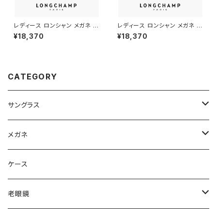
レディース ロンシャン メガネ lo
レディース ロンシャン メガネ lo
2549lbj-734 46mm longch
2548lbj-200 47mm longch
¥18,370
¥18,370
amp 眼鏡 かわいい おしゃれ
amp 眼鏡 かわいい おしゃれ
軽量 チタン フレーム ハーフリム
軽量 チタン フレーム ブランド
ナイロール タイプ ブランド AM
茶色 ブラウン SATIN BROWN
BER GOLD / BORDEAUX カ
カラー ダミーレンズ発送
ラー ダミーレンズ発送
CATEGORY
サングラス
Ray-Ban レイバン
メガネ
gucci グッチ
Ray-Ban レイバン
ケース
VivienneWestwood ヴィヴィアン
gucci グッチ
老眼鏡