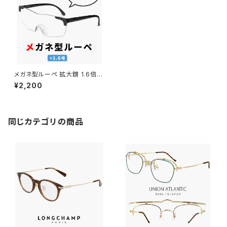
メガネ型ルーペ 拡大鏡 1.6倍
ml-01-bk ルーペ メガネ おし
¥2,200
ゃれ メンズ レディース ユニセッ
クス 眼鏡の上から着用可能 ブ
ラック 黒 フレーム
同じカテゴリの商品