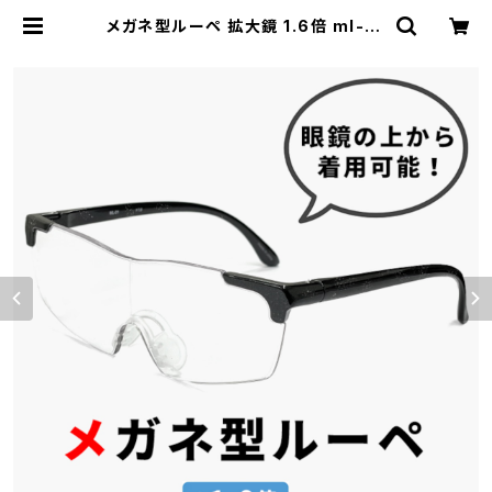
メガネ型ルーペ 拡大鏡 1.6倍 ml-01
-bk ルーペ メガネ おしゃれ メンズ
レディース ユニセックス 眼鏡の上か
ら着用可能 ブラック 黒 フレーム |
【サングラスドッグ】メガネ・サングラ
ス・帽子 の 通販