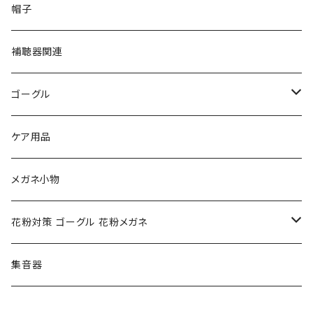
PAGE BOY ページボーイ
VivienneWestwood ヴィヴィアン
エッシェンバッハ Eschenbach
帽子
フルラ FURLA
FURLA フルラ
PORSCHE DESIGN ポルシェデザイン
補聴器関連
トムフォード TOM FORD
トムフォード TOM FORD
ルーペ
ゴーグル
NIKE ナイキ
Oakley オークリー
アックス AXE
ケア用品
クロエ chloe
renoma レノマ
花粉対策ゴーグル
メガネ小物
ポリス POLICE
RODEN STOCK ローデンストック
度つき対応ゴーグル
花粉対策 ゴーグル 花粉メガネ
コンバース CONVERSE
adidas アディダス
アーバンリサーチ URBAN RESEARCH
S-size
集音器
チャンピオン Champion
PORSCHE DESIGN ポルシェ デザイン
ヴィーナスヴィーナス VENUS!VENUS!
M-size