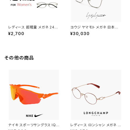
レディース 超軽量 メガネ 2485
ヨウジ ヤマモト メガネ 日本製 1
女性用 オーバル型 シンプルデ
9-0111 2 c02 Yohji Yamamo
¥2,700
¥30,030
ザイン 眼鏡
to 鯖江 メンズ 眼鏡 ブランド ナ
イロール タイプ titanium チタ
ン βチタン フレーム グレー カラ
ー ダミーレンズ発送
その他の商品
ナイキ スポーツサングラス IQ9
レディース ロンシャン メガネ lo
341X 819 NIKE ACG VISTA
2550lbj-734 48mm longch