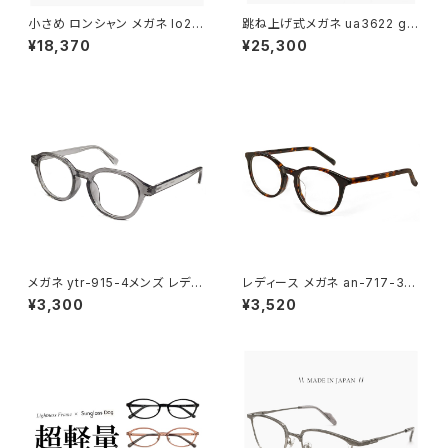
小さめ ロンシャン メガネ lo27
跳ね上げ式メガネ ua3622 gd
46lbj-200 47mm longcha
bl 48mm 日本製 ユニオンアト
¥18,370
¥25,300
mp 眼鏡 メンズ レディース ユ
ランティック メガネ unionatlan
ニセックス 軽量 ボスリントン 型
tic 眼鏡 鯖江 レディース 女性
ボストン ウェリントン アジアン
用 はね上げ チタン フレーム M
フィット モデル 幅 小さい 茶色
ADE IN JAPAN ダミーレンズ発
ブラウン ダミーレンズ発送
送
メガネ ytr-915-4メンズ レディ
レディース メガネ an-717-3
ース ユニセックス 眼鏡 おしゃ
女性用 眼鏡 おしゃれ ボストン
¥3,300
¥3,520
れ クラウンパント 型 フレーム
型 フレーム ハバナ デミブラウン
クリア グレー ダミーレンズ発送
べっ甲柄 カラー ダミーレンズ発
送