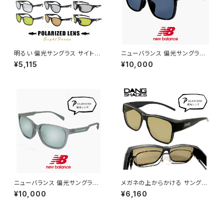
明るい 偏光サングラス サイトフ
ニューバランス 偏光サングラス
ォーカス SF メンズ レディース
nb08141x c01p 偏光 スポー
¥5,115
¥10,000
ユニセックス モデル スポーツサ
ツサングラス New Balance n
ングラス 軽量 偏光 サングラス
ewbalance サングラス NB08
ライトカラー / 釣り フィッシング
141X 釣り ゴルフ ランニング ア
ドライブ ランニング アウトドア
ウトドア スクエア 型 軽量 メン
に おすすめ 軽量
ズ レディース ユニセックス モデ
ル ブランド ブラック フレーム 偏
光レンズ
ニューバランス 偏光サングラス
メガネの上からかける サングラ
nbs08115x c04p 偏光 スポー
ス vidgov0005 ダンシェイデ
¥10,000
¥6,160
ツサングラス New Balance n
ィーズ オーバーグラス 偏光サン
ewbalance サングラス [ 釣り
グラス オーバーサングラス Mon
ゴルフ ランニング アウトドア ]
do JP モンド ジャパン 眼鏡の
軽量 メンズ レディース ユニセッ
上 からかけられる サングラス