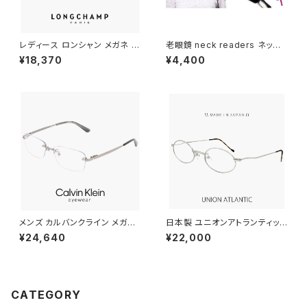
レディース ロンシャン メガネ lo
老眼鏡 neck readers ネック
2549lbj-773 46mm longch
リーダーズ リーディンググラス
¥18,370
¥4,400
amp 眼鏡 かわいい おしゃれ
(全11色) ブルーライトカット ＰＣ
軽量 チタン フレーム ハーフリム
老眼鏡 シニアグラス 既製老眼
ナイロール タイプ ブランド RO
鏡 人気 neckreaders
SE GOLD / MAUVE カラー ダ
ミーレンズ発送
メンズ カルバンクライン メガネ
日本製 ユニオンアトランティック
ck26109lb-033 ツーポイント
メガネ ua3600 22 46mm uni
¥24,640
¥22,000
calvin klein 眼鏡 ツーポイン
onatlantic 眼鏡 鯖江 メンズ
ト CK26109LB チタン titaniu
男性用 オーバル 型 チタン フレ
m フレーム 枠なし フレームレス
ーム MADE IN JAPAN マットシ
カルバン・クライン ダミーレンズ
ルバー 【 笑福亭 鶴瓶 さん 愛用
発送
メガネ 】
CATEGORY