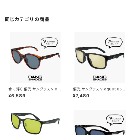
ツサングラス New Balance n
ewbalance サングラス ボスト
ン型 [ 釣り ゴルフ ランニング ア
ウトドア ] 軽量 メンズ レディー
ス ユニセックス モデル 黒 ブラッ
同じカテゴリの商品
ク フレーム
水に浮く 偏光 サングラス vidg
偏光 サングラス vidg00505 ダ
00492 ダンシェイディーズ フ
ンシェイディーズ ALL TERRAI
¥6,589
¥7,480
ローティー DANG SHADES 偏
N JP DANG SHADES オール
光サングラス FLOATY B dang
テレイン・ジェイピー ブランド ラ
shades ブランド 軽い 軽量 メ
イトカラー 偏光サングラス 軽量
ンズ レディース ユニセックス ボ
6カーブ ボードスポーツ ランニ
ストン型 フレーム 偏光 レンズ u
ング 釣り ゴルフ ツーリング 自
v400 uvカット 釣り アウトドア
転車 車 運転用 メンズ レディー
キャンプ おすすめ
ス ユニセックス uvカット