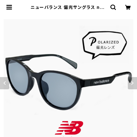
ニューバランス 偏光サングラス nbs
08116x c01p 偏光 スポーツサング
ラス New Balance newbalance
サングラス ボストン型 [ 釣り ゴルフ
ランニング アウトドア ] 軽量 メンズ
レディース ユニセックス モデル 黒 ブ
ラック フレーム | 【サングラスドッグ】
メガネ・サングラス・帽子 の 通販