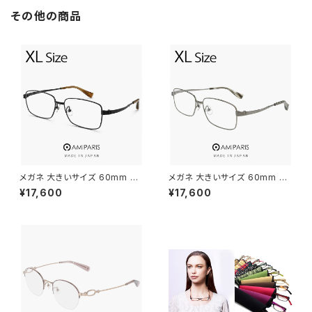
クス モデル マットグレー フレー
偏光レンズ Lサイズ 大きめ 大き
その他の商品
ム ミラーレンズ
い サイズ
メガネ 大きいサイズ 60mm 日
メガネ 大きいサイズ 60mm nt
本製 AMIPARIS メンズ 眼鏡 nt
-6002-15 日本製 AMIPARIS
¥17,600
¥17,600
-6002 29 XLサイズ ビック フ
メンズ 眼鏡 XLサイズ ビッグ フ
レーム 鯖江 メガネ チタン フレ
レーム 鯖江 チタン フレーム a
ーム amiparis 軽量 チタン tita
miparis 軽量 チタン アミパリ
nium アミパリ スクエア型 黒縁
スクエア型 銀縁 ガンメタル
黒ぶち マットブラック