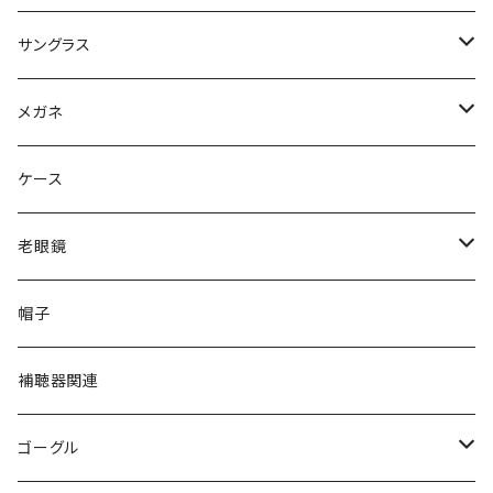
サングラス
Ray-Ban レイバン
メガネ
gucci グッチ
Ray-Ban レイバン
ケース
VivienneWestwood ヴィヴィアン
gucci グッチ
老眼鏡
PAGE BOY ページボーイ
VivienneWestwood ヴィヴィアン
エッシェンバッハ Eschenbach
帽子
フルラ FURLA
FURLA フルラ
PORSCHE DESIGN ポルシェデザイン
補聴器関連
トムフォード TOM FORD
トムフォード TOM FORD
ルーペ
ゴーグル