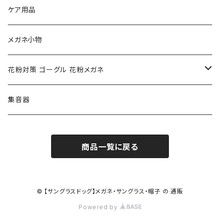
NIKE ナイキ
Oakley オークリー
アックス AXE
ケア用品
クロエ chloe
renoma レノマ
花粉対策ゴーグル
メガネ小物
ポリス POLICE
RODEN STOCK ローデンストック
度つき対応ゴーグル
花粉対策 ゴーグル 花粉メガネ
コンバース CONVERSE
adidas アディダス
アーバンリサーチ URBAN RESEARCH
S-size
集音器
チャンピオン Champion
PORSCHE DESIGN ポルシェ デザイン
ヴィーナスヴィーナス VENUS!VENUS!
M-size
商品一覧に戻る
CHARME (シャルム)
ポロ ラルフローレン Polo Ralph Lauren
L-size
OAkley オークリー
ニューバランス NEWBALANCE
サングラス
© 【サングラスドッグ】メガネ・サングラス・帽子 の 通販
Powered by
オークリー ケース パーツ
SMITH スミス
DITA ディータ