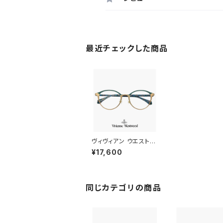
最近チェックした商品
ヴィヴィアン ウエストウ
ッド メガネ 40-0030
¥17,600
c02 49mm レディース
Vivienne Westwood
眼鏡 女性 40-0030-
2 ボストン 型 ブラウン
グリーン カラー メタル
同じカテゴリの商品
フレーム ダミーレンズ
発送