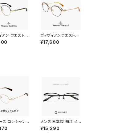
ィアン ウエストウ
ヴィヴィアンウエストウ
レディース メガネ
ッド メガネ 40-0033
600
¥17,600
010 c03 48mm
c02 Vivienne West
enne Westwood
wood レディース 眼鏡
性 40-0010 多
40-0033-2 軽量 細い
型 メタル フレーム
オーバル 型 ブロー メタ
ル フレーム オーブ βチ
タン ダミーレンズ発送
ース ロンシャン
メンズ 日本製 鯖江 メガ
lo2550lbj-714
ネ ts-8061 19 amipa
370
¥15,290
 longchamp
ris 眼鏡 チタン フレー
かわいい おしゃれ
ム ts8061 アミパリ ナ