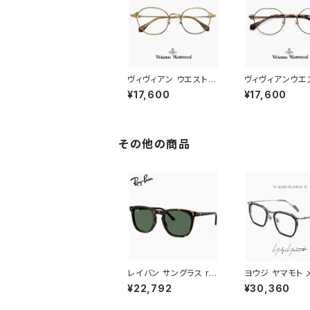
ヴィヴィアン ウエストウ
ヴィヴィアンウエ
ッド メガネ 40-0024
ッド メガネ 40-
¥17,600
¥17,600
c02 49mm レディース
c03 Vivienne 
Vivienne Westwood
wood レディー
眼鏡 女性 オーバル 型
40-0032-3 
メタル フレーム オーブ
クラウンパント 型
ダミーレンズ発送
ル ベータチタン 
その他の商品
ム βチタン ダミ
発送
レイバン サングラス rb
ヨウジ ヤマモト 
2210f 902/31 53mm
日本製 19-0112 
¥22,792
¥30,360
Ray-Ban RB2210F 9
3 Yohji Yama
0231 ウェリントン ボス
鯖江 メンズ 眼鏡