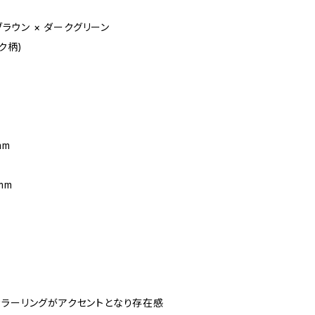
ブラウン × ダークグリーン
ク柄)
mm
mm
カラーリングがアクセントとなり存在感