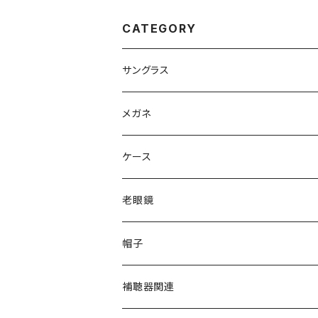
トン ボスリントン型 メ
ド セル巻き チタ
ンズ レディース べっ甲
テート コンビネ
柄 ハバナ カラー アジア
フレーム 黒縁 黒
CATEGORY
ンフィット フルフィッティ
ルバー カラー ダ
ング モデル
ンズ発送
サングラス
Ray-Ban レイバン
メガネ
gucci グッチ
Ray-Ban レイバン
ケース
VivienneWestwood ヴィヴィアン
gucci グッチ
老眼鏡
PAGE BOY ページボーイ
VivienneWestwood ヴィヴィアン
エッシェンバッハ Eschenbach
帽子
フルラ FURLA
FURLA フルラ
PORSCHE DESIGN ポルシェデザイン
補聴器関連