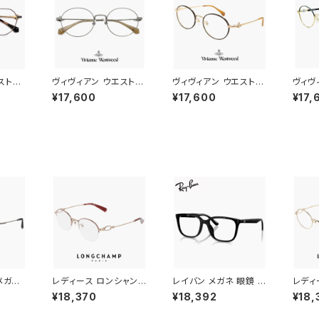
ストウ
ヴィヴィアン ウエストウ
ヴィヴィアン ウエストウ
ヴィヴ
0032
ッド メガネ レディース
ッド 40-0039 c01 レ
ッド 
¥17,600
¥17,600
¥17,
West
40-0016 c03 49mm
ディース メガネ Vivien
40-0
ス 眼鏡
Vivienne Westwood
ne Westwood 眼鏡
Vivi
軽量 細い
眼鏡 女性 40-0016-3
40-0039-1 オーバル
眼鏡 女
 メタ
オーバル型 丸メガネ メ
丸メガネ フレーム オー
角形 
フレー
タル フレーム オーブ
ブ ライトゴールド カラ
オーブ
ーレンズ
ー ダミーレンズ発送
メガネ
レディース ロンシャン
レイバン メガネ 眼鏡 rx
レディ
3 c0
メガネ lo2549lbj-73
7248d 2000 55mm
メガネ 
¥18,370
¥18,392
¥18,
moto
4 46mm longchamp
Ray-Ban 眼鏡 メンズ
48mm
 ブラン
眼鏡 かわいい おしゃれ
レディース ユニセックス
眼鏡 