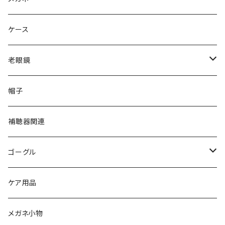
gucci グッチ
Ray-Ban レイバン
ケース
VivienneWestwood ヴィヴィアン
gucci グッチ
老眼鏡
PAGE BOY ページボーイ
VivienneWestwood ヴィヴィアン
エッシェンバッハ Eschenbach
帽子
フルラ FURLA
FURLA フルラ
PORSCHE DESIGN ポルシェデザイン
補聴器関連
トムフォード TOM FORD
トムフォード TOM FORD
ルーペ
ゴーグル
NIKE ナイキ
Oakley オークリー
アックス AXE
ケア用品
クロエ chloe
renoma レノマ
花粉対策ゴーグル
メガネ小物