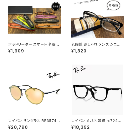
ポッドリーダー スマート 老眼鏡
老眼鏡 おしゃれ メンズ シニア
シニアグラス リーディンググラス
グラス 4-470 リーディンググラ
¥1,609
¥1,320
スマホ老眼鏡 メンズ 男性 レデ
ス スマホ老眼鏡 44470
ィース 女性 おしゃれ 軽量 携
帯 スマホ老眼鏡 podreader s
mart
レイバン サングラス RB3574N
レイバン メガネ 眼鏡 rx7248d
BLAZE ROUND 9038/7j Ra
2000 55mm Ray-Ban 眼鏡
¥20,790
¥18,392
yBan Ray-Ban 90387j rayb
メンズ レディース ユニセックス