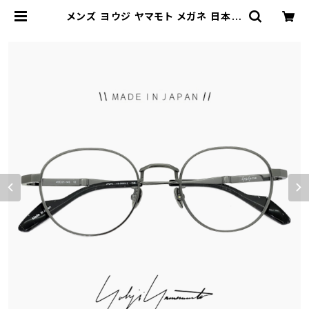
メンズ ヨウジ ヤマモト メガネ 日本製
19-0090 3 c03 49mm Yohji Ya
mamoto 眼鏡 ブランド 細メタル ボ
ストン 型 ベータ チタン フレーム ダ
ミーレンズ発送 | 【サングラスドッグ】
メガネ・サングラス・帽子 の 通販