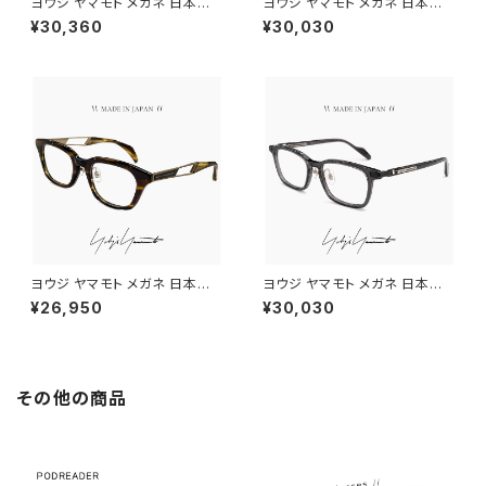
ヨウジ ヤマモト メガネ 日本製 1
ヨウジ ヤマモト メガネ 日本製 1
9-0112 2 c02 Yohji Yamam
9-0110 3 c03 Yohji Yamam
¥30,360
¥30,030
oto 鯖江 メンズ 眼鏡 ブランド
oto 鯖江 メンズ 眼鏡 ブランド
セル巻き チタン アセテート コン
ボストン 型 titanium チタン β
ビネーション フレーム 黒縁 黒
チタン フレーム 黒縁 黒ぶち
ぶち ゴールド カラー ダミーレン
ズ発送
ヨウジ ヤマモト メガネ 日本製 1
ヨウジ ヤマモト メガネ 日本製 1
9-0104 2 c02 Yohji Yamam
9-0113 3 c03 Yohji Yamam
¥26,950
¥30,030
oto 鯖江 メンズ 眼鏡 ブランド
oto 鯖江 メンズ 眼鏡 ブランド
ウェリントン型 ブラウンササ セ
スクエア 型 アセテート フレーム
ル メタル コンビネーションフレ
クリアスモーク カラー ダミーレ
ーム titanium ダミーレンズ発
ンズ発送
送
その他の商品