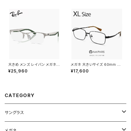
an ブレイズ ラウンド ミラーレン
モデル rx7248d スクエア 型 フ
ズ
レーム めがね 黒縁 ブラック 黒
ぶち ダミーレンズ発送
大きめ メンズ レイバン メガネ
メガネ 大きいサイズ 60mm 日
眼鏡 rx7551 3221 56mm RB
本製 AMIPARIS メンズ 眼鏡 nt
¥25,960
¥17,600
7551 Ray-Ban メガネフレーム
-6002 29 XLサイズ ビック フ
Lサイズ やや 大きい サイズ ナイ
レーム 鯖江 メガネ チタン フレ
ロール ハーフリム タイプ 銀縁
ーム amiparis 軽量 チタン tita
銀ぶち
nium アミパリ スクエア型 黒縁
黒ぶち マットブラック
CATEGORY
サングラス
Ray-Ban レイバン
メガネ