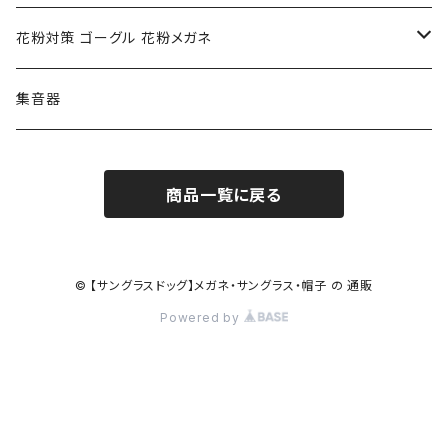
ポリス POLICE
RODEN STOCK ローデンストック
度つき対応ゴーグル
花粉対策 ゴーグル 花粉メガネ
コンバース CONVERSE
adidas アディダス
アーバンリサーチ URBAN RESEARCH
S-size
集音器
チャンピオン Champion
PORSCHE DESIGN ポルシェ デザイン
ヴィーナスヴィーナス VENUS!VENUS!
M-size
商品一覧に戻る
CHARME (シャルム)
ポロ ラルフローレン Polo Ralph Lauren
L-size
OAkley オークリー
ニューバランス NEWBALANCE
サングラス
© 【サングラスドッグ】メガネ・サングラス・帽子 の 通販
Powered by
オークリー ケース パーツ
SMITH スミス
DITA ディータ
アーバンリサーチ URBAN RESEARCH
NICOLE ニコル