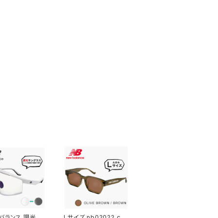
バランス 調光サ
Lサイズ nb02022 c0