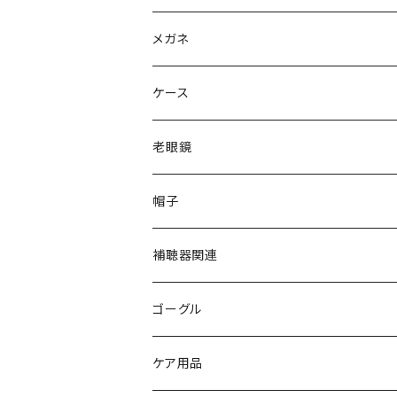
Ray-Ban レイバン
メガネ
gucci グッチ
Ray-Ban レイバン
ケース
VivienneWestwood ヴィヴィアン
gucci グッチ
老眼鏡
PAGE BOY ページボーイ
VivienneWestwood ヴィヴィアン
エッシェンバッハ Eschenbach
帽子
フルラ FURLA
FURLA フルラ
PORSCHE DESIGN ポルシェデザイン
補聴器関連
トムフォード TOM FORD
トムフォード TOM FORD
ルーペ
ゴーグル
NIKE ナイキ
Oakley オークリー
アックス AXE
ケア用品