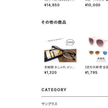
2 メンズ ニューバランス
ングラス nbs081
¥14,850
¥10,000
サングラス 大きいサイズ
03p 偏光 スポ
横幅 大きい 大きめ 幅
グラス New Bal
広 ワイド 幅 150mm
newbalance 
以上 New Balance n
ス [ 釣り ゴルフ
ewbalance ブランド
ング アウトドア ]
その他の商品
スクエア型 フラットレン
メンズ レディース
ズ おしゃれ 軽量 モデル
セックス モデル 
uvカット
オリーブ フレー
老眼鏡 おしゃれ メンズ
【定形外郵便 全
シニアグラス 4-470 リ
無料】 子供用 サ
¥1,320
¥1,795
ーディンググラス スマホ
ス zs8164 [ 小学生中
老眼鏡 44470
学年 から 小学
年 キッズ Ｓサイズ
の子 女の子 ウェ
ン型 UVカット 
CATEGORY
対策 パステル カ
しゃれ オススメ 
ントにも 人気
サングラス