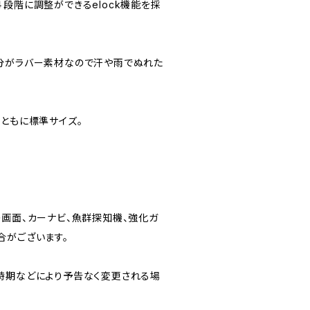
段階に調整ができるelock機能を採
分がラバー素材なので汗や雨でぬれた
性ともに標準サイズ。
の画面、カーナビ、魚群探知機、強化ガ
合がございます。
時期などにより予告なく変更される場