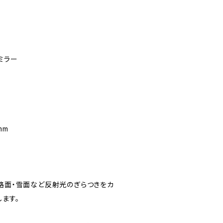
ミラー
mm
・路面・雪面など反射光のぎらつきをカ
ます。