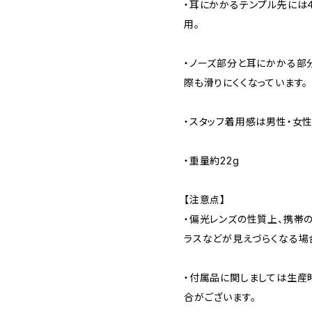
・耳にかかるテンプル先には４
用。
・ノーズ部分と耳にかかる部
際も滑りにくくなっています。
・スタッフ着用感は男性・女
・重量約22g
【注意点】
・偏光レンズの性質上、携帯
ラスなどが見えづらくなる場
・付属品に関しましては生産
合がございます。