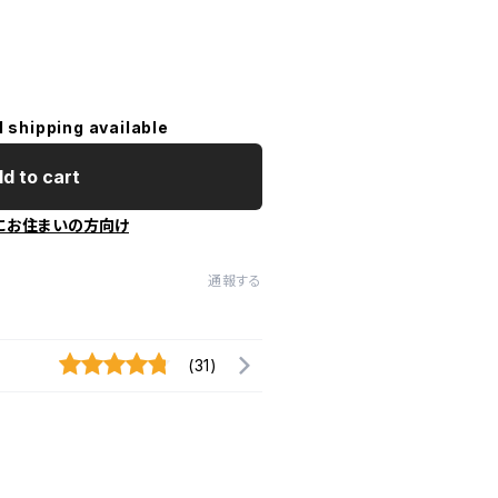
l shipping available
d to cart
にお住まいの方向け
通報する
(31)