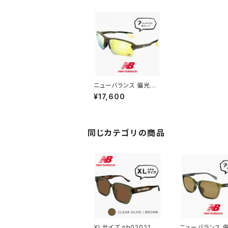
ニューバランス 偏光サ
ングラス NB08114 c0
¥17,600
5p 偏光 レンズ スポー
ツサングラス New Bal
ance NB-08114-5P [
釣り ランニング ゴルフ
自転車 野球 アウトドア
同じカテゴリの商品
] newbalance ELOC
K e-lock メンズ レディ
ース ユニセックス モデ
ル 軽量
XLサイズ nb02021 c0
ニューバランス 