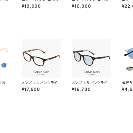
15x c
ングラス nb08141x c
ングラス nbs08115x c
ングラス
¥10,000
¥10,000
¥22
ーツサン
01p 偏光 スポーツサン
04p 偏光 スポーツサン
4 Ne
ance
グラス New Balance
グラス New Balance
―ツサ
サングラ
newbalance サングラ
newbalance サングラ
100X
 ランニ
ス NB08141X 釣り ゴ
ス [ 釣り ゴルフ ランニ
グ 自
 軽量
ルフ ランニング アウトド
ング アウトドア ] 軽量
サングラ
 ユニ
ア スクエア 型 軽量 メ
メンズ レディース ユニ
ce メ
クリア
ンズ レディース ユニセ
セックス モデル マットグ
枚レン
ム
ックス モデル ブランド
レー フレーム ミラーレ
レーム 
ブラック フレーム 偏光
ンズ
[別売
レンズ
ムで 
対応]
国送料
メンズ カルバンクライン
メンズ カルバンクライン
偏光サ
ングラ
メガネ ck25564lb-n-
サングラス ck23560sl
ライト
¥17,600
¥18,700
¥4,
235 calvin klein 眼鏡
b 001 calvin klein M
ングラ
校高学
CK25564LB スクエア
ALE モデル ウェリント
ンプ 
 ] 男
ウェリントン 型 男性 め
ン 型 UVカット UV400
ブ ク
リント
がね カルバン・クライン
紫外線対策 カルバン・
ズ レ
紫外線
アセテート ダークハバ
クライン 男性用 黒縁
ス 偏
ラー お
ナ べっ甲 カラー フレー
黒ぶち ブラック フレー
ングラ
プレゼ
ム
ム 薄い 色 ライトカラー
ゃれ 
レンズ
策 ボ