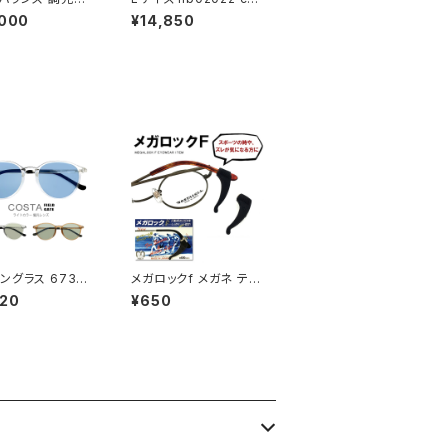
 NB08100 c0
2 メンズ ニューバランス
,000
¥14,850
w Balance スポ
サングラス 大きいサイズ
ングラス NB-08
横幅 大きい 大きめ 幅
 [ ゴルフ ランニン
広 ワイド New Balanc
転車 ] 調光 レンズ
e newbalance ブラン
ス newbalan
ド スクエア ウェリント
ンズ レディース 1
ン型 フラットレンズ おし
ズ シールド型 フ
ゃれ 軽量 モデル uvカ
nb08100-4
ット
り インナーフレー
度付きサングラス
ングラス 6733
メガロックf メガネ テン
カラー レンズ サ
プル 調整 アジャスター
620
¥650
ス アウトドア キャ
眼鏡 ずり 落ち 防止 固
釣り 運転用 ドライ
定 めがね ズレ防止
リアフレーム メン
ディース 偏光グラ
光 カラーレンズ サ
ス かわいい おし
uvカット 紫外線対
ストン 型 フレーム