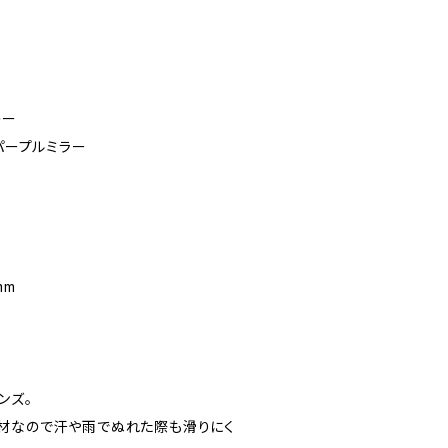
レー
 パープルミラー
mm
ンズ。
材なので汗や雨でぬれた際も滑りにく