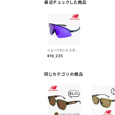
最近チェックした商品
ニューバランス スポー
ツサングラス NB08111
¥16,225
c03 New Balance サ
ングラス NB-08111 [
ゴルフ ランニング 自転
車 バイク テニス アウト
ドア ] newbalance メ
同じカテゴリの商品
ンズ レディース 1枚レン
ズ シールド型 フレーム
ミラーレンズ [別売り イ
ンナーフレームで 度付
きサングラス 対応]