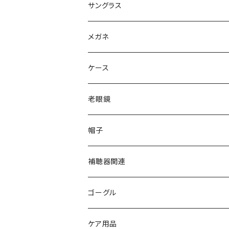
サングラス
Ray-Ban レイバン
メガネ
gucci グッチ
Ray-Ban レイバン
ケース
VivienneWestwood ヴィヴィアン
gucci グッチ
老眼鏡
PAGE BOY ページボーイ
VivienneWestwood ヴィヴィアン
エッシェンバッハ Eschenbach
帽子
フルラ FURLA
FURLA フルラ
PORSCHE DESIGN ポルシェデザイン
補聴器関連
トムフォード TOM FORD
トムフォード TOM FORD
ルーペ
ゴーグル
NIKE ナイキ
Oakley オークリー
アックス AXE
ケア用品