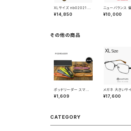
XLサイズ nb02021 c0
ニューバランス 
2 メンズ ニューバランス
ングラス nbs081
¥14,850
¥10,000
サングラス 大きいサイズ
03p 偏光 スポ
横幅 大きい 大きめ 幅
グラス New Bal
広 ワイド 幅 150mm
newbalance 
以上 New Balance n
ス [ 釣り ゴルフ
ewbalance ブランド
ング アウトドア ]
その他の商品
スクエア型 フラットレン
メンズ レディース
ズ おしゃれ 軽量 モデル
セックス モデル 
uvカット
オリーブ フレー
ポッドリーダー スマート
メガネ 大きいサイ
老眼鏡 シニアグラス リ
mm 日本製 AMI
¥1,609
¥17,600
ーディンググラス スマホ
メンズ 眼鏡 nt-6
老眼鏡 メンズ 男性 レ
29 XLサイズ ビ
ディース 女性 おしゃ
レーム 鯖江 メガ
れ 軽量 携帯 スマホ老
ン フレーム amip
眼鏡 podreader sma
軽量 チタン tita
CATEGORY
rt
アミパリ スクエア
縁 黒ぶち マット