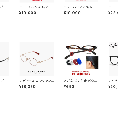
偏光サ
ニューバランス 偏光サ
ニューバランス 偏光サ
ニュー
15x c
ングラス nb08141x c
ングラス nbs08115x c
ングラス
¥10,000
¥10,000
¥22
ーツサン
01p 偏光 スポーツサン
04p 偏光 スポーツサン
4 Ne
ance
グラス New Balance
グラス New Balance
―ツサ
サングラ
newbalance サングラ
newbalance サングラ
100X
 ランニ
ス NB08141X 釣り ゴ
ス [ 釣り ゴルフ ランニ
グ 自
 軽量
ルフ ランニング アウトド
ング アウトドア ] 軽量
サングラ
 ユニ
ア スクエア 型 軽量 メ
メンズ レディース ユニ
ce メ
クリア
ンズ レディース ユニセ
セックス モデル マットグ
枚レン
ム
ックス モデル ブランド
レー フレーム ミラーレ
レーム 
ブラック フレーム 偏光
ンズ
[別売
レンズ
ムで 
対応]
ズ 60
レディース ロンシャン
メガネ ズレ防止 ピタリ
レイバ
PARIS
メガネ lo2550lbj-73
ング PITARING 眼鏡
5403
¥18,370
¥690
¥20
002
4 48mm longchamp
ずり落ち防止
Ray-
ック フ
眼鏡 かわいい おしゃれ
レディ
ネ チタ
オーバル 型 軽量 チタン
rx54
aris
フレーム ブランド AMB
フレー
nium
ER GOLD/BORDEAU
黒ぶち
型 黒
X アンバーゴールド ボ
大きめ
ブラック
ルドー カラー ダミーレ
ミーレ
ンズ発送