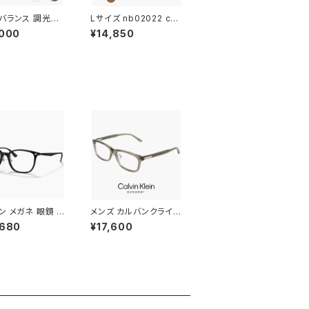
バランス 調光サ
Lサイズ nb02022 c0
 NB08100 c0
2 メンズ ニューバランス
,000
¥14,850
w Balance スポ
サングラス 大きいサイズ
ングラス NB-08
横幅 大きい 大きめ 幅
 [ ゴルフ ランニン
広 ワイド New Balanc
転車 ] 調光 レンズ
e newbalance ブラン
ス newbalan
ド スクエア ウェリント
ンズ レディース 1
ン型 フラットレンズ おし
ズ シールド型 フ
ゃれ 軽量 モデル uvカ
nb08100-4
ット
り インナーフレー
度付きサングラス
ン メガネ 眼鏡 rx
メンズ カルバンクライン
d 5725 54mm
メガネ ck25564lb-n-
,680
¥17,600
Ban 眼鏡 メンズ
330 calvin klein 眼
ース ユニセックス
鏡 CK25564LB スク
03d スクエア 型
エア ウェリントン 型 男
ム 黒縁 ブラック
性 めがね カルバン・ク
 横幅 広い 少し
ライン アセテート クリ
 大きい サイズ ダ
ア カラー フレーム
ンズ発送