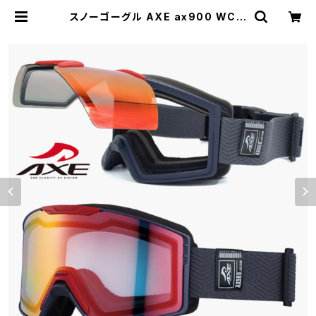
スノーゴーグル AXE ax900 WCM
GY アックス スノー ゴーグル ax90
0-wcm メンズ レディース ユニセッ
クス 平面 曇り止め レンズ 跳ね上げ
スキー スノボー ミラーレンズ マット
グレー フレーム メガネ着用 ヘルメッ
ト対応 可能 | 【サングラスドッグ】メガ
ネ・サングラス・帽子 の 通販