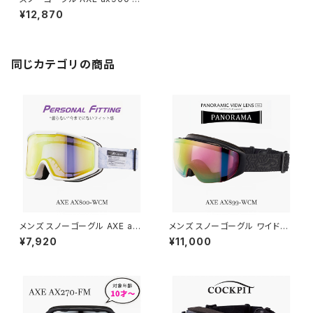
CM GY アックス スノー ゴーグ
¥12,870
ル ax900-wcm メンズ レディ
ース ユニセックス 平面 曇り止
め レンズ 跳ね上げ スキー スノ
ボー ミラーレンズ マットグレー
フレーム メガネ着用 ヘルメット
同じカテゴリの商品
対応 可能
メンズ スノーゴーグル AXE ax
メンズ スノーゴーグル ワイドレ
800 wcm go [ 曇りにくく・最
ンズ AXE ax899 wcm pk ア
¥7,920
¥11,000
高峰のフィット感 ] アックス スノ
ックス スノー ゴーグル 男性用 a
ー ゴーグル 男性用 ax800-w
x899-wcm-pk メンズ 曇り止
cm-go 曇り止め 加工 ダブルレ
め 加工 ダブルレンズ ミラー 非
ンズ ミラー スキー スノボー uv
球面 スキー スノボー uvカット
カット ホワイト 白 フレーム 曇ら
ブラック 黒 フレーム [ ヘルメッ
ない [ ヘルメット 対応 ] [ 眼鏡
ト 対応 ] [ 大きい 眼鏡 大きめ
メガネ 着用可能 ]
メガネ 着用可能 ]