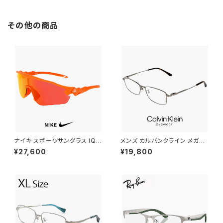
非球面レンズ スキー スノボー
加工 ダブルレンズ スキー スノ
スノー ゴーグル [ ヘルメット 対
ボー [ メガネ 眼鏡 対応 ][ ヘル
応 ] [ 眼鏡 メガネ 着用可能 ]
メット 対応 ] ホワイト 白
その他の商品
ナイキ スポーツサングラス IQ9
メンズ カルバンクライン メガネ
341X 819 NIKE ACG VISTA
ck25120lb-021 CK25120LB
¥27,600
¥19,800
PEAK サングラス 大きめ 大きい
uvカット スクエア 型 男性 めが
サイズ [ 自転車 野球 ゴルフ ア
ね カルバン・クライン メタル チ
ウトドア ランニング マリンスポ
タン titanium ダークグレー カ
ーツ ] メンズ レディース ユニセ
ラー フレーム
ックス ハーフリム ビッグフレー
ム オレンジ カラー ミラーレンズ