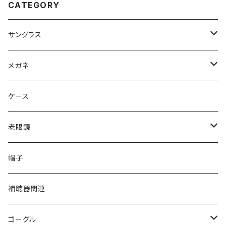
CATEGORY
リーディンググラス テレワーク
在宅ワーク +1.00 +1.50 +2.0
0
サングラス
Ray-Ban レイバン
メガネ
gucci グッチ
Ray-Ban レイバン
ケース
VivienneWestwood ヴィヴィアン
gucci グッチ
老眼鏡
PAGE BOY ページボーイ
VivienneWestwood ヴィヴィアン
エッシェンバッハ Eschenbach
帽子
フルラ FURLA
FURLA フルラ
PORSCHE DESIGN ポルシェデザイン
補聴器関連
トムフォード TOM FORD
トムフォード TOM FORD
ルーペ
ゴーグル