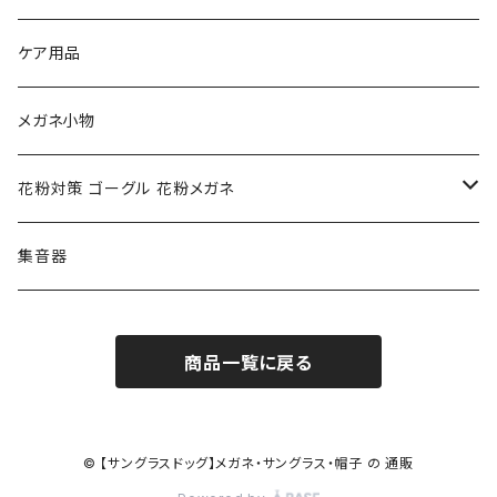
NIKE ナイキ
Oakley オークリー
アックス AXE
ケア用品
クロエ chloe
renoma レノマ
花粉対策ゴーグル
メガネ小物
ポリス POLICE
RODEN STOCK ローデンストック
度つき対応ゴーグル
花粉対策 ゴーグル 花粉メガネ
コンバース CONVERSE
adidas アディダス
アーバンリサーチ URBAN RESEARCH
S-size
集音器
チャンピオン Champion
PORSCHE DESIGN ポルシェ デザイン
ヴィーナスヴィーナス VENUS!VENUS!
M-size
商品一覧に戻る
CHARME (シャルム)
ポロ ラルフローレン Polo Ralph Lauren
L-size
OAkley オークリー
ニューバランス NEWBALANCE
サングラス
© 【サングラスドッグ】メガネ・サングラス・帽子 の 通販