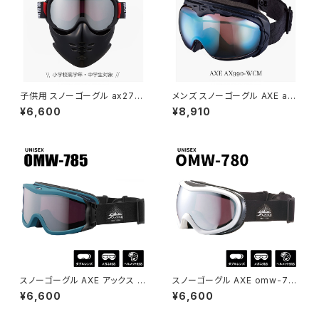
子供用 スノーゴーグル ax270-
メンズ スノーゴーグル AXE ax
fm-mbk [ 小学生高学年・中学
990-wcm-nb COCK PIT ア
¥6,600
¥8,910
生 小顔の女性 対象 ] フェイス
ックス コックピット 撥水 曇り止
マスク AXE アックス スキー ス
め 加工 ダブルレンズ ミラーレ
ノボー スノー ジュニア ゴーグル
ンズ 非球面レンズ スキー スノ
Sサイズ 曇り止め10才 11才 12
ボー スノー [ ヘルメット 対応 ] [
才 13才 14才 15才 11歳 12歳 1
眼鏡 メガネ 着用可能 ]
3歳 14歳 15歳 ヘルメット 対応
眼鏡 メガネ 着用可能
スノーゴーグル AXE アックス o
スノーゴーグル AXE omw-78
mw-785-mgr 曇り止め 加工
0 WT アックス スノー ゴーグル
¥6,600
¥6,600
ダブルレンズ ミラーレンズ メン
omw 780 メンズ レディース
ズ レディース どちらも おすすめ
ユニセックス モデル 曇り止め