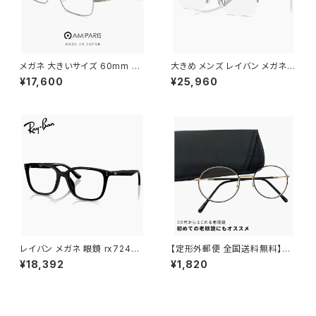
メガネ 大きいサイズ 60mm NT
大きめ メンズ レイバン メガネ
-6002 12 日本製 AMIPARIS
眼鏡 rx7551 3221 56mm RB
¥17,600
¥25,960
メンズ 眼鏡 XLサイズ ビッグ フ
7551 Ray-Ban メガネフレーム
レーム 鯖江 チタン フレーム a
Lサイズ やや 大きい サイズ ナイ
miparis 軽量 チタン アミパリ
ロール ハーフリム タイプ 銀縁
スクエア型 銀縁 シルバー
銀ぶち
レイバン メガネ 眼鏡 rx7248d
【定形外郵便 全国送料無料】老
2000 55mm Ray-Ban 眼鏡
眼鏡 rd9099 おしゃれ レディ
¥18,392
¥1,820
メンズ レディース ユニセックス
ース メンズ ユニセックス モデル
モデル rx7248d スクエア 型 フ
30代・40代にも おすすめ ボス
レーム めがね 黒縁 ブラック 黒
トン ラウンド オーバル 型 近用
ぶち ダミーレンズ発送
眼鏡 メガネ 丸メガネ 丸眼鏡 黒
縁 黒ぶち フレーム 可愛い 人気