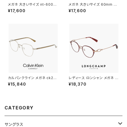
メガネ 大きいサイズ nt-6002 1
メガネ 大きいサイズ 60mm 日
8 60mm 日本製 AMIPARIS メ
本製 AMIPARIS メンズ 眼鏡 nt
¥17,600
¥17,600
ンズ 眼鏡 XLサイズ ビック フレ
-6002 29 XLサイズ ビック フ
ーム 鯖江 メガネ チタン フレー
レーム 鯖江 メガネ チタン フレ
ム amiparis 軽量 チタン titani
ーム amiparis 軽量 チタン tita
um アミパリ スクエア型 ダーク
nium アミパリ スクエア型 黒縁
ネイビー
黒ぶち マットブラック
カルバンクライン メガネ ck221
レディース ロンシャン メガネ lo
30lb-021 48mm calvin klei
2548lbj-602 47mm longch
¥15,840
¥18,370
n 眼鏡 メンズ レディース ユニセ
amp 眼鏡 かわいい おしゃれ
ックス CK22130LB スクエア
軽量 チタン フレーム ブランド S
型 めがね カルバン・クライン チ
ATIN BURGUNDY カラー ダミ
タン メタル フレーム ダミーレン
ーレンズ発送
ズ発送
CATEGORY
サングラス