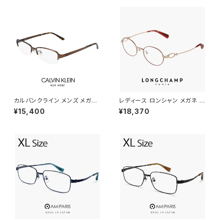
カルバンクライン メンズ メガネ
レディース ロンシャン メガネ lo
ck20145a-200 calvin klein
2550lbj-734 48mm longch
¥15,400
¥18,370
眼鏡 ck20145a めがね カルバ
amp 眼鏡 かわいい おしゃれ オ
ン・クライン チタン メタル フレ
ーバル 型 軽量 チタン フレーム
ーム ナイロール ハーフリム 型
ブランド AMBER GOLD/BOR
DEAUX アンバーゴールド ボル
ドー カラー ダミーレンズ発送