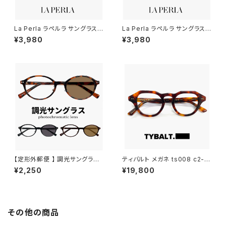
La Perla ラペルラ サングラス s
La Perla ラペルラ サングラス s
pe503-t27 レディース メンズ
pe503-722 レディース メンズ
¥3,980
¥3,980
ユニセックスモデル スクエア 型
ユニセックスモデル スクエア 型
セル巻き フレーム イタリア製 マ
セル巻き フレーム イタリア製 べ
ットゴールド カラー
っ甲 柄 デミブラウン カラー
【定形外郵便 】 調光サングラス j
ティバルト メガネ ts008 c2-1
j4138 メンズ レディース ユニセ
TYBALT 眼鏡 ophelia オフィ
¥2,250
¥19,800
ックス モデル オシャレ かわいい
ーリア クラウンパント 型 べっ甲
オーバル 型 JJ4138 uvカット
柄 太い 太 フレーム メンズ レデ
紫外線対策 調光レンズ 色が変
ィース ユニセックス アジアンフ
わる サングラス
ィット ジャパンフィット モデル
その他の商品