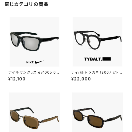
vカット
同じカテゴリの商品
ナイキ サングラス ev1005 001
ティバルト メガネ ts007 c1-1
スポーツサングラス NIKE ESS
TYBALT 眼鏡 malcolm マル
¥12,100
¥22,000
ENTIAL SPREE エッセンシャル
コム おしゃれ uvカット クラウン
スプリー メンズ レディース ユニ
パント 型 黒縁 黒ぶち 太い 太
セックス uv400 ランニング ウ
フレーム メンズ レディース ユニ
ォーキング 自転車 トレーニング
セックス アジアンフィット ジャパ
おすすめ uvカット アジアンフィ
ンフィット モデル
ット ミラーレンズ 黒 ブラック フ
レーム