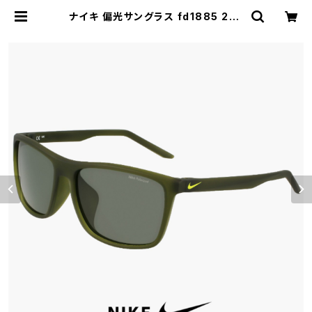
ナイキ 偏光サングラス fd1885 222
FLAME LB P NIKE 偏光 レンズ サ
ングラス メンズ レディース ユニセッ
クス モデル フレイム スポーツサング
ラス キャンプ アウトドア 運転 ドライ
ブ 釣り uvカット | 【サングラスドッ
グ】メガネ・サングラス・帽子 の 通販