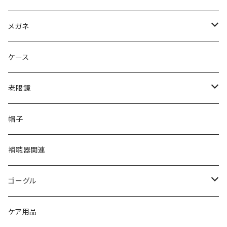
Ray-Ban レイバン
メガネ
gucci グッチ
Ray-Ban レイバン
ケース
VivienneWestwood ヴィヴィアン
gucci グッチ
老眼鏡
PAGE BOY ページボーイ
VivienneWestwood ヴィヴィアン
エッシェンバッハ Eschenbach
帽子
フルラ FURLA
FURLA フルラ
PORSCHE DESIGN ポルシェデザイン
補聴器関連
トムフォード TOM FORD
トムフォード TOM FORD
ルーペ
ゴーグル
NIKE ナイキ
Oakley オークリー
アックス AXE
ケア用品