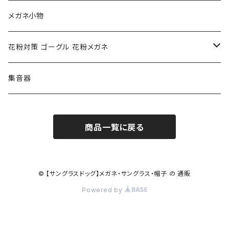
クロエ chloe
renoma レノマ
花粉対策ゴーグル
メガネ小物
ポリス POLICE
RODEN STOCK ローデンストック
度つき対応ゴーグル
花粉対策 ゴーグル 花粉メガネ
コンバース CONVERSE
adidas アディダス
アーバンリサーチ URBAN RESEARCH
S-size
集音器
チャンピオン Champion
PORSCHE DESIGN ポルシェ デザイン
ヴィーナスヴィーナス VENUS!VENUS!
M-size
商品一覧に戻る
CHARME (シャルム)
ポロ ラルフローレン Polo Ralph Lauren
L-size
OAkley オークリー
ニューバランス NEWBALANCE
サングラス
© 【サングラスドッグ】メガネ・サングラス・帽子 の 通販
Powered by
オークリー ケース パーツ
SMITH スミス
DITA ディータ