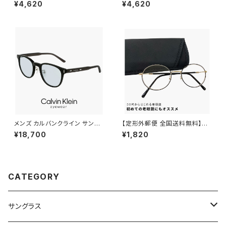
ラー レンズ サングラス アウトド
ンズ付き 眼鏡 3136-1 メガネ
¥4,620
¥4,620
ア キャンプ 釣り 運転用 ドライ
メンズ クリップオンサングラス
ブ クリアフレーム メンズ レディ
偏光サングラス メタル スクエア
ース 偏光グラス 偏光 カラーレ
フレーム 黒縁 黒ぶち ブラック
ンズ サングラス かわいい おしゃ
カラー おしゃれ 度付き対応 サ
れ uvカット 紫外線対策 ボスト
ングラス
ン 型 フレーム
メンズ カルバンクライン サング
【定形外郵便 全国送料無料】老
ラス ck23560slb 001 calvin
眼鏡 rd9099 おしゃれ レディ
¥18,700
¥1,820
klein MALE モデル ウェリント
ース メンズ ユニセックス モデル
ン 型 UVカット UV400 紫外線
30代・40代にも おすすめ ボス
対策 カルバン・クライン 男性用
トン ラウンド オーバル 型 近用
黒縁 黒ぶち ブラック フレーム
眼鏡 メガネ 丸メガネ 丸眼鏡 黒
薄い 色 ライトカラー レンズ
縁 黒ぶち フレーム 可愛い 人気
CATEGORY
リーディンググラス テレワーク
在宅ワーク +1.00 +1.50 +2.0
0
サングラス