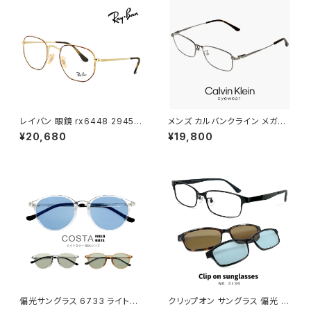
レイバン 眼鏡 rx6448 2945 5
メンズ カルバンクライン メガネ
1mm メガネ Ray-Ban 多角形
ck25120lb-021 CK25120LB
¥20,680
¥19,800
型 ヘキサゴン フレーム rb644
uvカット スクエア 型 男性 めが
8 めがね メンズ レディース
ね カルバン・クライン メタル チ
タン titanium ダークグレー カ
ラー フレーム
偏光サングラス 6733 ライトカ
クリップオン サングラス 偏光 レ