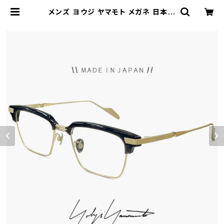
メンズ ヨウジ ヤマモト メガネ 日本製
19-0088 3 c03 52mm Yohji Ya
mamoto 幅広 幅 大きい 眼鏡 サー
モント ブロー ウェリントン 型 ベータ
チタン フレーム ダミーレンズ発送 |
【サングラスドッグ】メガネ・サングラ
ス・帽子 の 通販