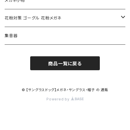
メガネ小物
ポリス POLICE
RODEN STOCK ローデンストック
度つき対応ゴーグル
花粉対策 ゴーグル 花粉メガネ
コンバース CONVERSE
adidas アディダス
アーバンリサーチ URBAN RESEARCH
S-size
集音器
チャンピオン Champion
PORSCHE DESIGN ポルシェ デザイン
ヴィーナスヴィーナス VENUS!VENUS!
M-size
商品一覧に戻る
CHARME (シャルム)
ポロ ラルフローレン Polo Ralph Lauren
L-size
OAkley オークリー
ニューバランス NEWBALANCE
サングラス
© 【サングラスドッグ】メガネ・サングラス・帽子 の 通販
Powered by
オークリー ケース パーツ
SMITH スミス
DITA ディータ
アーバンリサーチ URBAN RESEARCH
NICOLE ニコル