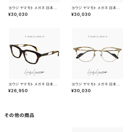
ヨウジ ヤマモト メガネ 日本製 1
ヨウジ ヤマモト メガネ 日本製 1
9-0110 3 c03 Yohji Yamam
9-0109 1 c01 Yohji Yamam
¥30,030
¥30,030
oto 鯖江 メンズ 眼鏡 ブランド
oto 鯖江 メンズ 眼鏡 ブランド
ボストン 型 titanium チタン β
ウェリントン 型 マルチカラー ア
チタン フレーム 黒縁 黒ぶち
セテートフレーム ダミーレンズ
発送
ヨウジ ヤマモト メガネ 日本製 1
ヨウジ ヤマモト メガネ 日本製 1
9-0104 2 c02 Yohji Yamam
9-0106 3 c03 Yohji Yamam
¥26,950
¥30,030
oto 鯖江 メンズ 眼鏡 ブランド
oto 鯖江 メンズ 眼鏡 ブランド
ウェリントン型 ブラウンササ セ
ウェリントン型 ブロー タイプ フ
ル メタル コンビネーションフレ
レーム アンティークベージュ ダ
ーム titanium ダミーレンズ発
ミーレンズ発送
送
その他の商品