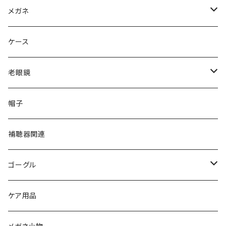
Ray-Ban レイバン
メガネ
gucci グッチ
Ray-Ban レイバン
ケース
VivienneWestwood ヴィヴィアン
gucci グッチ
老眼鏡
PAGE BOY ページボーイ
VivienneWestwood ヴィヴィアン
エッシェンバッハ Eschenbach
帽子
フルラ FURLA
FURLA フルラ
PORSCHE DESIGN ポルシェデザイン
補聴器関連
トムフォード TOM FORD
トムフォード TOM FORD
ルーペ
ゴーグル
NIKE ナイキ
Oakley オークリー
アックス AXE
ケア用品
クロエ chloe
renoma レノマ
花粉対策ゴーグル