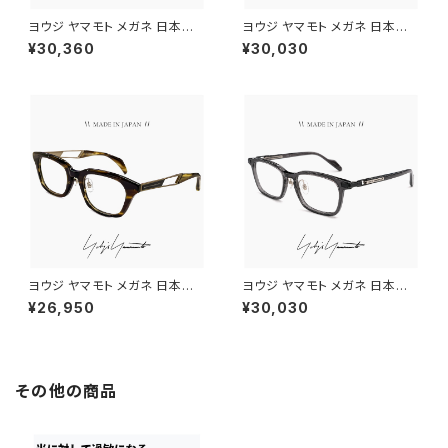
ヨウジ ヤマモト メガネ 日本製 1
ヨウジ ヤマモト メガネ 日本製 1
9-0112 2 c02 Yohji Yamam
9-0110 3 c03 Yohji Yamam
¥30,360
¥30,030
oto 鯖江 メンズ 眼鏡 ブランド
oto 鯖江 メンズ 眼鏡 ブランド
セル巻き チタン アセテート コン
ボストン 型 titanium チタン β
ビネーション フレーム 黒縁 黒
チタン フレーム 黒縁 黒ぶち
ぶち ゴールド カラー ダミーレン
ズ発送
ヨウジ ヤマモト メガネ 日本製 1
ヨウジ ヤマモト メガネ 日本製 1
9-0104 2 c02 Yohji Yamam
9-0113 3 c03 Yohji Yamam
¥26,950
¥30,030
oto 鯖江 メンズ 眼鏡 ブランド
oto 鯖江 メンズ 眼鏡 ブランド
ウェリントン型 ブラウンササ セ
スクエア 型 アセテート フレーム
ル メタル コンビネーションフレ
クリアスモーク カラー ダミーレ
ーム titanium ダミーレンズ発
ンズ発送
送
その他の商品