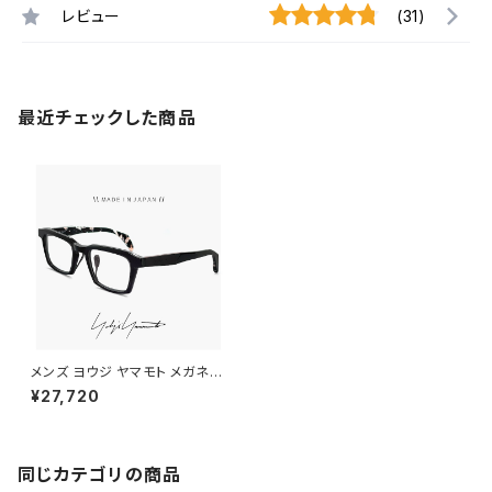
レビュー
(31)
最近チェックした商品
メンズ ヨウジ ヤマモト メガネ
日本製 19-0085 1 c01 50mm
¥27,720
Yohji Yamamoto 眼鏡 ブラン
ド スクエア 型 セル アセテート
黒縁 黒ぶち フレーム 鯖江産 ダ
ミーレンズ発送
同じカテゴリの商品