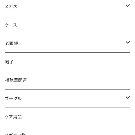
Ray-Ban レイバン
メガネ
gucci グッチ
Ray-Ban レイバン
ケース
VivienneWestwood ヴィヴィアン
gucci グッチ
老眼鏡
PAGE BOY ページボーイ
VivienneWestwood ヴィヴィアン
エッシェンバッハ Eschenbach
帽子
フルラ FURLA
FURLA フルラ
PORSCHE DESIGN ポルシェデザイン
補聴器関連
トムフォード TOM FORD
トムフォード TOM FORD
ルーペ
ゴーグル
NIKE ナイキ
Oakley オークリー
アックス AXE
ケア用品
クロエ chloe
renoma レノマ
花粉対策ゴーグル