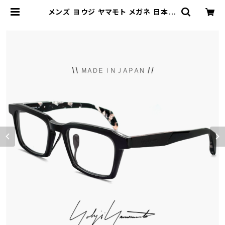
メンズ ヨウジ ヤマモト メガネ 日本製
19-0085 1 c01 50mm Yohji Ya
mamoto 眼鏡 ブランド スクエア 型
セル アセテート 黒縁 黒ぶち フレーム
鯖江産 ダミーレンズ発送 | 【サングラ
スドッグ】メガネ・サングラス・帽子 の
通販