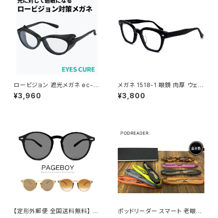
ロービジョン 遮光メガネ ec-6
メガネ 1518-1 眼鏡 肉厚 ウェリ
08l-bk 【 術後 眩しい 眩しさ
ントン ブラック 黒縁 黒ぶち
¥3,960
¥3,800
対策 保護メガネ 曇らない 遮光
眼鏡 補装具 補助 対象 】ブルー
ライトカット メガネ uvカット サ
イドガード アイキュア エステ 飛
沫 感染 予防 対策 防止 くもり
止め 花粉 対策 眼鏡 曇り止め
レディース 女性
【定形外郵便 全国送料無料】 サ
ポッドリーダー スマート 老眼鏡