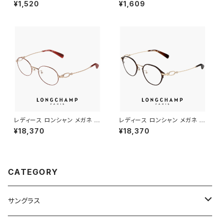
ングラス ボストン 63882803
シニアグラス リーディンググラス
¥1,520
¥1,609
ユニセックス モデル レディース
スマホ老眼鏡 メンズ 男性 レデ
メンズ UVカット 紫外線対策 ペ
ィース 女性 おしゃれ 軽量 携
ージボーイ 男性 女性 丸サング
帯 スマホ老眼鏡 podreader s
ラス
mart
レディース ロンシャン メガネ lo
レディース ロンシャン メガネ lo
2550lbj-734 48mm longch
2548lbj-200 47mm longch
¥18,370
¥18,370
amp 眼鏡 かわいい おしゃれ オ
amp 眼鏡 かわいい おしゃれ
ーバル 型 軽量 チタン フレーム
軽量 チタン フレーム ブランド
ブランド AMBER GOLD/BOR
茶色 ブラウン SATIN BROWN
DEAUX アンバーゴールド ボル
カラー ダミーレンズ発送
ドー カラー ダミーレンズ発送
CATEGORY
サングラス