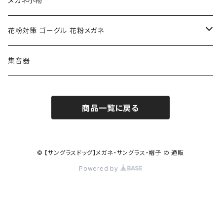
メガネ小物
ポリス POLICE
RODEN STOCK ローデンストック
度つき対応ゴーグル
花粉対策 ゴーグル 花粉メガネ
コンバース CONVERSE
adidas アディダス
アーバンリサーチ URBAN RESEARCH
S-size
集音器
チャンピオン Champion
PORSCHE DESIGN ポルシェ デザイン
ヴィーナスヴィーナス VENUS!VENUS!
M-size
商品一覧に戻る
CHARME (シャルム)
ポロ ラルフローレン Polo Ralph Lauren
L-size
OAkley オークリー
ニューバランス NEWBALANCE
サングラス
© 【サングラスドッグ】メガネ・サングラス・帽子 の 通販
Powered by
オークリー ケース パーツ
SMITH スミス
DITA ディータ
アーバンリサーチ URBAN RESEARCH
NICOLE ニコル