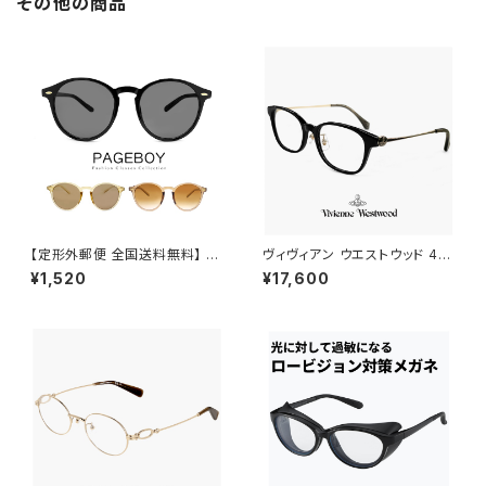
その他の商品
【定形外郵便 全国送料無料】 サ
ヴィヴィアン ウエストウッド 40-
ングラス ボストン 63882803
0042 c03 レディース メガネ V
¥1,520
¥17,600
ユニセックス モデル レディース
ivienne Westwood 眼鏡 40
メンズ UVカット 紫外線対策 ペ
-0042-3 スクエア 型 フレーム
ージボーイ 男性 女性 丸サング
オーブ 黒縁 黒ぶち ブラック カ
ラス
ラー ダミーレンズ発送