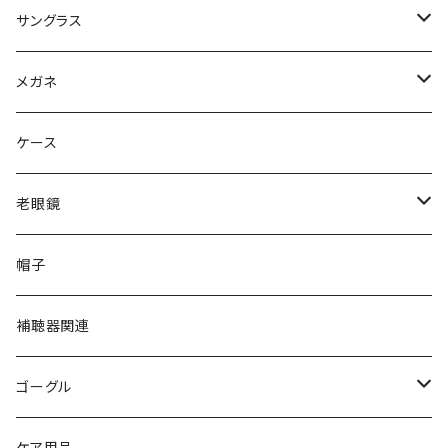
サングラス
Ray-Ban レイバン
メガネ
gucci グッチ
Ray-Ban レイバン
ケース
VivienneWestwood ヴィヴィアン
gucci グッチ
老眼鏡
PAGE BOY ページボーイ
VivienneWestwood ヴィヴィアン
エッシェンバッハ Eschenbach
帽子
フルラ FURLA
FURLA フルラ
PORSCHE DESIGN ポルシェデザイン
補聴器関連
トムフォード TOM FORD
トムフォード TOM FORD
ルーペ
ゴーグル
NIKE ナイキ
Oakley オークリー
アックス AXE
ケア用品