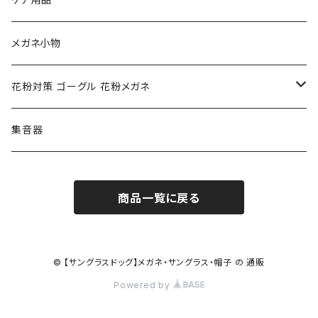
クロエ chloe
renoma レノマ
花粉対策ゴーグル
メガネ小物
ポリス POLICE
RODEN STOCK ローデンストック
度つき対応ゴーグル
花粉対策 ゴーグル 花粉メガネ
コンバース CONVERSE
adidas アディダス
アーバンリサーチ URBAN RESEARCH
S-size
集音器
チャンピオン Champion
PORSCHE DESIGN ポルシェ デザイン
ヴィーナスヴィーナス VENUS!VENUS!
M-size
商品一覧に戻る
CHARME (シャルム)
ポロ ラルフローレン Polo Ralph Lauren
L-size
OAkley オークリー
ニューバランス NEWBALANCE
サングラス
© 【サングラスドッグ】メガネ・サングラス・帽子 の 通販
Powered by
オークリー ケース パーツ
SMITH スミス
DITA ディータ