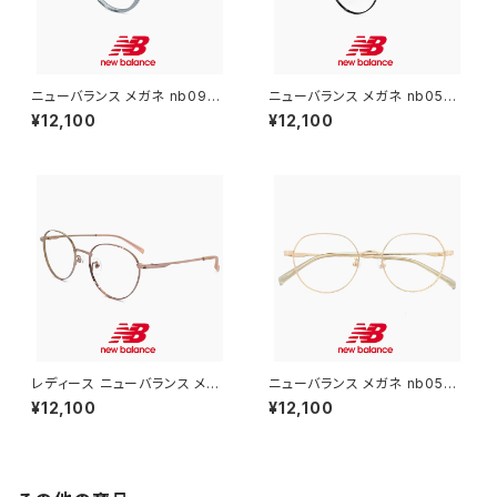
ニューバランス メガネ nb0937
ニューバランス メガネ nb0531
4x-4 new balance newbal
0x-1 new balance newbala
¥12,100
¥12,100
ance 眼鏡 ユニセックス モデル
nce 眼鏡 ユニセックス メンズ
メンズ レディース nb09374x
レディース nb05310x 黒 黒縁
クリアグレー ボストン 型 フレー
黒ぶち ラウンド 型 丸メガネ 丸
ム ブランド スポーツ
眼鏡 細身 メタル フレーム
レディース ニューバランス メガ
ニューバランス メガネ nb0531
ネ nb05314x-1 new balanc
6x-3 new balance newbal
¥12,100
¥12,100
e newbalance 眼鏡 nb0531
ance 眼鏡 メンズ レディース n
4x c01 ボストン 型 丸メガネ 丸
b05316x クラウンパント 型 メ
眼鏡 細身 メタル フレーム コー
タル フレーム
デ