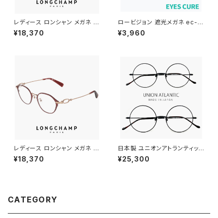
レディース ロンシャン メガネ lo
ロービジョン 遮光メガネ ec-6
2550lbj-714 48mm longch
08l-bk 【 術後 眩しい 眩しさ
¥18,370
¥3,960
amp 眼鏡 かわいい おしゃれ オ
対策 保護メガネ 曇らない 遮光
ーバル 型 丸眼鏡 軽量 チタン フ
眼鏡 補装具 補助 対象 】ブルー
レーム ブランド ゴールド カラー
ライトカット メガネ uvカット サ
ダミーレンズ発送
イドガード アイキュア エステ 飛
沫 感染 予防 対策 防止 くもり
止め 花粉 対策 眼鏡 曇り止め
レディース 女性
レディース ロンシャン メガネ lo
日本製 ユニオンアトランティック
2548lbj-602 47mm longch
メガネ ua3614 15 【 46mm 5
¥18,370
¥25,300
amp 眼鏡 かわいい おしゃれ
0mm 】 鯖江 メンズ レディース
軽量 チタン フレーム ブランド S
ラウンド 型 フレーム おしゃれ
ATIN BURGUNDY カラー ダミ
丸メガネ 大きめ 小さめ MADE
ーレンズ発送
IN JAPAN ブラック 黒縁 黒ぶち
カラー
CATEGORY