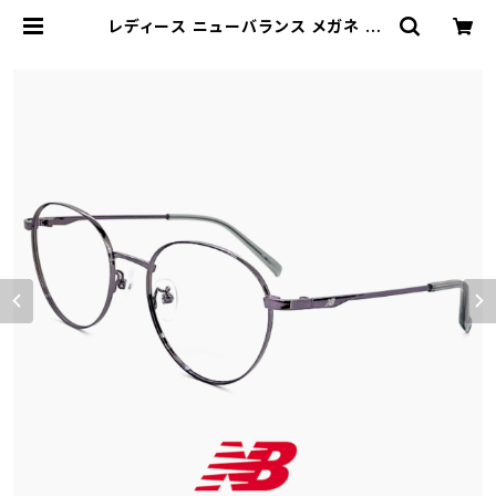
レディース ニューバランス メガネ nb
05314x-4 new balance newba
lance 眼鏡 nb05314x c04 ボスト
ン 型 丸メガネ 丸眼鏡 細身 メタル フ
レーム コーデ | 【サングラスドッグ】メ
ガネ・サングラス・帽子 の 通販