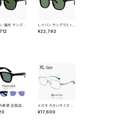
ン 偏光 サングラ
レイバン サングラス rb
210f 901/58 5
2210f 901/31 53mm
712
¥22,792
Ray-Ban RB22
Ray-Ban RB2210F 9
90158 ウェリント
0131 ウェリントン ボス
ストン ボスリント
トン ボスリントン型 メ
メンズ レディース
ンズ レディース ブラッ
ングラス 偏光 レ
ク 黒縁 カラー アジアン
ブラック 黒縁 カラ
フィット フルフィッティン
ジアンフィット フル
グ モデル
ティング モデル
外郵便 全国送料
メガネ 大きいサイズ 60
gc355 メンズ 偏
mm NT-6002 12 日
20
¥17,600
グラス 偏光 レン
本製 AMIPARIS メンズ
ングラス UVカット
眼鏡 XLサイズ ビッグ
ントン 型 紫外線
フレーム 鯖江 チタン フ
人気 おすすめ フ
レーム amiparis 軽量