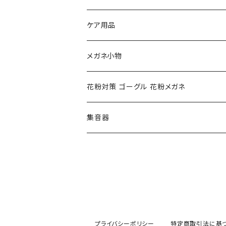
NIKE ナイキ
Oakley オークリー
アックス AXE
ケア用品
クロエ chloe
renoma レノマ
花粉対策ゴーグル
メガネ小物
ポリス POLICE
RODEN STOCK ローデンストック
度つき対応ゴーグル
花粉対策 ゴーグル 花粉メガネ
コンバース CONVERSE
adidas アディダス
アーバンリサーチ URBAN RESEARCH
S-size
集音器
チャンピオン Champion
PORSCHE DESIGN ポルシェ デザイン
ヴィーナスヴィーナス VENUS!VENUS!
M-size
CHARME (シャルム)
ポロ ラルフローレン Polo Ralph Lauren
L-size
OAkley オークリー
ニューバランス NEWBALANCE
サングラス
プライバシーポリシー
特定商取引法に基