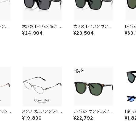
ングラ
大きめ レイバン 偏光 サ
大きめ レイバン サング
レイバ
/mg 5
ングラス rb4466d 60
ラス rb4466d 601/8
ス rb2
¥24,904
¥20,504
¥30,
romic
1s/81 Ray-Ban 601s
7 Ray-Ban 60187 メ
3mm 
トランジシ
81 メンズ レディース 偏
ンズ レディース 大きい
10F 
 ツー
光サングラス 偏光 レン
L サイズ 幅広 幅 広い
ン ボ
型 フ
ズ 大きい L サイズ 幅広
ワイド フレーム スクエ
ン型 
ディー
幅 広い ワイド フレーム
ア ウェリントン型 ブラッ
偏光サ
 uvカ
スクエア ウェリントン型
ク 黒縁 カラー フラット
ンズ 
アウト
マットブラック 黒縁 カラ
1枚 レンズ アジアンフィ
ー ア
ーム
ー フラット 1枚 レンズ
ット モデル
フィッ
アジアンフィット モデル
シャン
メンズ カルバンクライン
レイバン サングラス rb
【定形
j-60
メガネ ck25120lb-02
2210f 902/31 53mm
無料】 
¥19,800
¥22,792
¥1,8
champ
1 CK25120LB uvカッ
Ray-Ban RB2210F 9
光サン
おしゃれ
ト スクエア 型 男性 め
0231 ウェリントン ボス
ズ サ
ーム ブ
がね カルバン・クライン
トン ボスリントン型 メ
ウェリ
URGU
メタル チタン titanium
ンズ レディース べっ甲
対策 