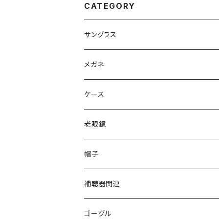
イプ ブランド AMBER
NDY カラー ダ
CATEGORY
GOLD / BORDEAUX
ズ発送
カラー ダミーレンズ発
送
サングラス
Ray-Ban レイバン
メガネ
gucci グッチ
Ray-Ban レイバン
ケース
VivienneWestwood ヴィヴィアン
gucci グッチ
老眼鏡
PAGE BOY ページボーイ
VivienneWestwood ヴィヴィアン
エッシェンバッハ Eschenbach
帽子
フルラ FURLA
FURLA フルラ
PORSCHE DESIGN ポルシェデザイン
補聴器関連
トムフォード TOM FORD
トムフォード TOM FORD
ルーペ
ゴーグル