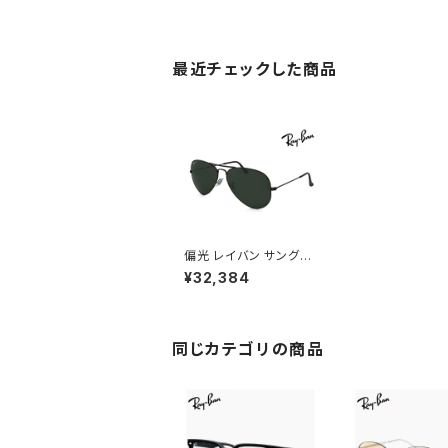
最近チェックした商品
偏光 レイバン サングラ
ス Ray-Ban RB3025
¥32,384
002/58 ティアドロップ
AVIATOR CLASSIC
METAL polarized メ
タル アビエーター 002
58 偏光レンズ 偏光サ
同じカテゴリの商品
ングラス メンズ レディ
ース