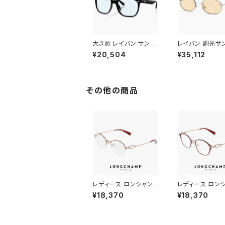
大きめ レイバン サング
レイバン 調光サ
ラス rb4466d 601/72
ス rb3767 003
¥20,504
¥35,112
Ray-Ban 60172 メン
4mm Photoch
ズ レディース 大きい L
transitions 
サイズ 幅広 幅 広い ワ
ョンズ 調光レンズ
イド フレーム スクエア
ポイント オーバル
ウェリントン型 ブラック
レーム メンズ レ
その他の商品
黒縁 カラー フラット 1枚
ス 調光サングラス
レンズ アジアンフィット
ット 紫外線対策 
モデル uvカット 薄い色
ドア メタル フレ
青 ブルー ライトカラー
レンズ
レディース ロンシャン
レディース ロン
メガネ lo2549lbj-73
メガネ lo2548lb
¥18,370
¥18,370
4 46mm longchamp
2 47mm long
眼鏡 かわいい おしゃれ
眼鏡 かわいい 
軽量 チタン フレーム ハ
軽量 チタン フレ
ーフリム ナイロール タ
ランド SATIN B