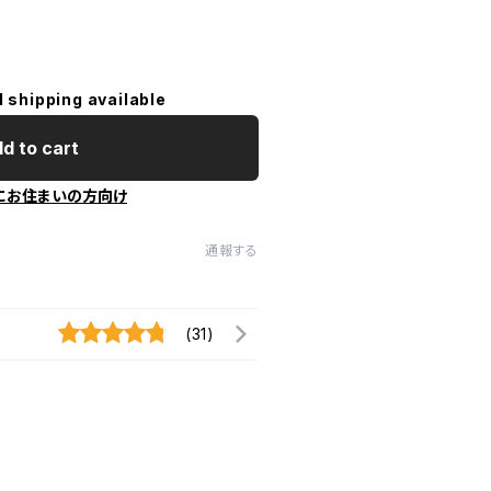
l shipping available
d to cart
にお住まいの方向け
通報する
(31)