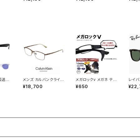
nce 眼
ance newbalance 眼
nce newbalance 眼
4 ne
モデル
鏡 ユニセックス モデル
鏡 ユニセックス メンズ
bala
 nb0
メンズ レディース nb0
レディース nb05310x
14x 
 黒 黒
9374x クリアグレー
黒 黒縁 黒ぶち ラウンド
丸メガ
ン 型
ボストン 型 フレーム ブ
型 丸メガネ 丸眼鏡 細
メタル
 スポ
ランド スポーツ
身 メタル フレーム
国送料
メンズ カルバンクライン
メガロックv メガネ テン
レイバ
メンズ 偏
メガネ ck23111lb-20
プル 調整 アジャスター
2210
¥18,700
¥650
¥22,
光 レン
0 calvin klein 眼鏡 c
眼鏡 ずり 落ち 防止 固
Ray-
Vカット
k23111lb スクエア 型
定 めがね ズレ防止
0231
紫外線
めがね カルバン・クライ
トン 
め フ
ン チタン メタル フレー
ンズ 
郵便 対
ム
柄 ハ
ンフィ
ング 