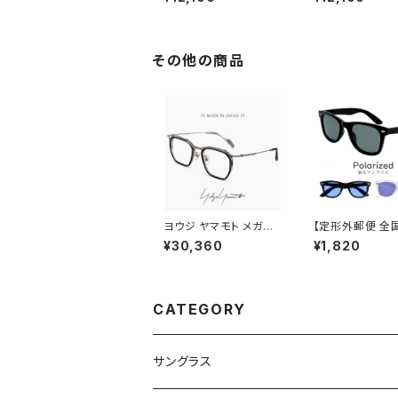
ance newbalance 眼
ance newbala
鏡 ユニセックス モデル
鏡 ユニセックス 
メンズ レディース nb0
メンズ レディース
9374x クリアベージュ
9374x ブラック
ボストン 型 フレーム ブ
縁 黒ぶち ボスト
その他の商品
ランド スポーツ
フレーム ブランド
ーツ
ヨウジ ヤマモト メガネ
【定形外郵便 全
日本製 19-0112 3 c0
無料】 gc355 
¥30,360
¥1,820
3 Yohji Yamamoto
光サングラス 偏
鯖江 メンズ 眼鏡 ブラン
ズ サングラス U
ド セル巻き チタン アセ
ウェリントン 型 
テート コンビネーション
対策 人気 おすす
フレーム 黒縁 黒ぶち シ
レーム 【定形外
CATEGORY
ルバー カラー ダミーレ
応】
ンズ発送
サングラス