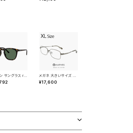
w balance new
new balance newba
nce 眼鏡 nb053
lance 眼鏡 nb05314
c04 ボストン 型
x c01 ボストン 型 丸メ
ネ 丸眼鏡 細身
ガネ 丸眼鏡 細身 メタ
 フレーム コーデ
ル フレーム コーデ
ン サングラス rb
メガネ 大きいサイズ 60
f 902/31 53mm
mm nt-6002-15 日本
792
¥17,600
Ban RB2210F 9
製 AMIPARIS メンズ
 ウェリントン ボス
眼鏡 XLサイズ ビッグ
ボスリントン型 メ
フレーム 鯖江 チタン フ
レディース べっ甲
レーム amiparis 軽量
バナ カラー アジア
チタン アミパリ スクエ
ット フルフィッティ
ア型 銀縁 ガンメタル
モデル