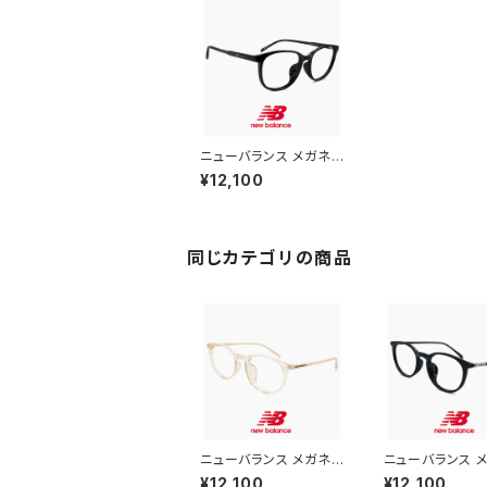
ニューバランス メガネ n
b09378x-4 new bal
¥12,100
ance newbalance 眼
鏡 メンズ レディース n
b09378x c04 ブラッ
ク 黒 黒縁 黒ぶち ボス
リントン 型 フレーム ス
同じカテゴリの商品
ポーツメガネ スポーツ
眼鏡 ダミーレンズ発送
ニューバランス メガネ n
ニューバランス メ
b09374x-1 new bal
b09374x-2 ne
¥12,100
¥12,100