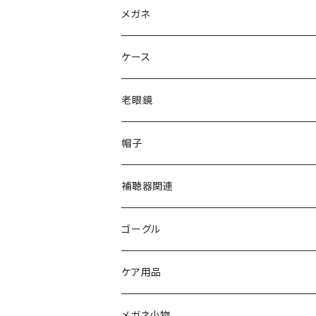
Ray-Ban レイバン
メガネ
gucci グッチ
Ray-Ban レイバン
ケース
VivienneWestwood ヴィヴィアン
gucci グッチ
老眼鏡
PAGE BOY ページボーイ
VivienneWestwood ヴィヴィアン
エッシェンバッハ Eschenbach
帽子
フルラ FURLA
FURLA フルラ
PORSCHE DESIGN ポルシェデザイン
補聴器関連
トムフォード TOM FORD
トムフォード TOM FORD
ルーペ
ゴーグル
NIKE ナイキ
Oakley オークリー
アックス AXE
ケア用品
クロエ chloe
renoma レノマ
花粉対策ゴーグル
メガネ小物