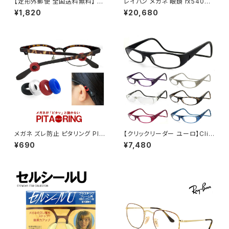
【定形外郵便 全国送料無料】 g
レイバン メガネ 眼鏡 rx5403d
c355 メンズ 偏光サングラス 偏
5725 54mm Ray-Ban 眼鏡
¥1,820
¥20,680
光 レンズ サングラス UVカット
メンズ レディース ユニセックス
ウェリントン 型 紫外線対策 人
rx5403d スクエア 型 フレーム
気 おすすめ フレーム 【定形外
黒縁 ブラック 黒ぶち 横幅 広い
郵便 対応】
少し 大きめ 大きい サイズ ダミ
ーレンズ発送
メガネ ズレ防止 ピタリング PIT
【クリックリーダー ユーロ】Clic
ARING 眼鏡 ずり落ち防止
Readers Euro 老眼鏡 リーデ
¥690
¥7,480
ィンググラス シニアグラス 既製
老眼鏡 [敬老の日 父の日 母の
日 などの プレゼントにも オス
スメ] clicreaders euro