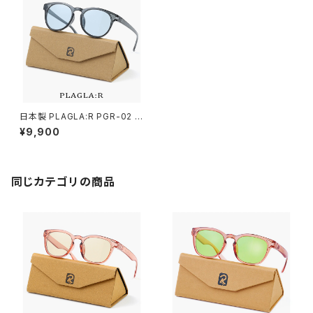
日本製 PLAGLA:R PGR-02 C
LEAR GREY / LIGHT BLUE
¥9,900
プラグラ サングラス ライトカラ
ー 薄い色 メンズ レディース ユ
ニセックス モデル uvカット 鯖江
おしゃれ サステナブル SDGs
エシカル ファッション リサイク
同じカテゴリの商品
ル 商品 消費 エコ ボストン型 ク
リア グレー フレーム