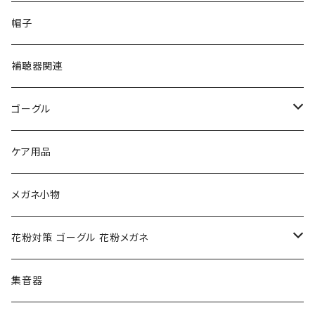
PAGE BOY ページボーイ
VivienneWestwood ヴィヴィアン
エッシェンバッハ Eschenbach
帽子
フルラ FURLA
FURLA フルラ
PORSCHE DESIGN ポルシェデザイン
補聴器関連
トムフォード TOM FORD
トムフォード TOM FORD
ルーペ
ゴーグル
NIKE ナイキ
Oakley オークリー
アックス AXE
ケア用品
クロエ chloe
renoma レノマ
花粉対策ゴーグル
メガネ小物
ポリス POLICE
RODEN STOCK ローデンストック
度つき対応ゴーグル
花粉対策 ゴーグル 花粉メガネ
コンバース CONVERSE
adidas アディダス
アーバンリサーチ URBAN RESEARCH
S-size
集音器