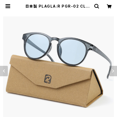
日本製 PLAGLA:R PGR-02 CLEA
R GREY / LIGHT BLUE プラグラ
サングラス ライトカラー 薄い色 メン
ズ レディース ユニセックス モデル u
vカット 鯖江 おしゃれ サステナブル
SDGs エシカル ファッション リサイ
クル 商品 消費 エコ ボストン型 クリ
ア グレー フレーム | 【サングラスドッ
グ】メガネ・サングラス・帽子 の 通販