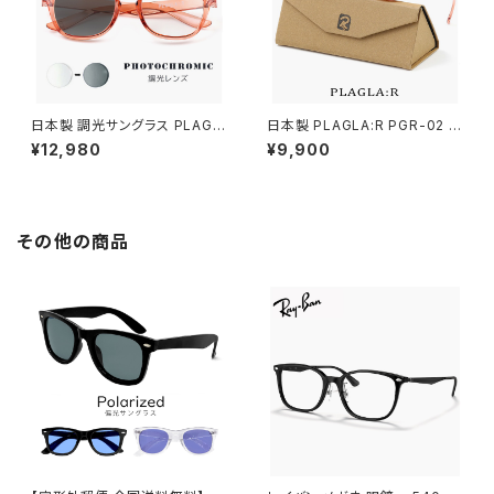
日本製 調光サングラス PLAGL
日本製 PLAGLA:R PGR-02 C
A:R PGR-04 CLEAR ROSE /
LEAR ROSE / LIGHT BLUE
¥12,980
¥9,900
CLEAR to GREY プラグラ 調光
プラグラ サングラス ライトカラ
レンズ サングラス メンズ レディ
ー 薄い色 メンズ レディース ユ
ース ユニセックス モデル uvカ
ニセックス モデル uvカット 鯖江
ット 鯖江 おしゃれ サステナブル
おしゃれ サステナブル SDGs
SDGs エシカル ファッション リ
エシカル ファッション リサイク
その他の商品
サイクル エコ ウェリントン型 ク
ル 商品 消費 エコ ボストン型 ク
リア ローズ フレーム
リア ローズ フレーム