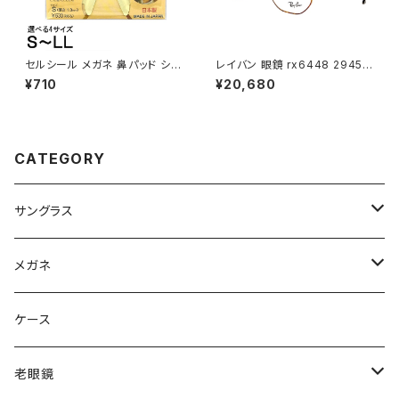
セルシール メガネ 鼻パッド シリ
レイバン 眼鏡 rx6448 2945 5
コン 眼鏡 ずり 落ち 防止 メガネ
1mm メガネ Ray-Ban 多角形
¥710
¥20,680
ズレ防止
型 ヘキサゴン フレーム rb644
8 めがね メンズ レディース
CATEGORY
サングラス
Ray-Ban レイバン
メガネ
gucci グッチ
Ray-Ban レイバン
ケース
VivienneWestwood ヴィヴィアン
gucci グッチ
老眼鏡