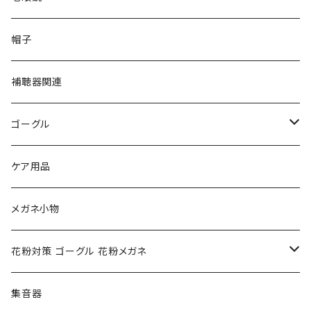
PAGE BOY ページボーイ
VivienneWestwood ヴィヴィアン
エッシェンバッハ Eschenbach
帽子
フルラ FURLA
FURLA フルラ
PORSCHE DESIGN ポルシェデザイン
補聴器関連
トムフォード TOM FORD
トムフォード TOM FORD
ルーペ
ゴーグル
NIKE ナイキ
Oakley オークリー
アックス AXE
ケア用品
クロエ chloe
renoma レノマ
花粉対策ゴーグル
メガネ小物
ポリス POLICE
RODEN STOCK ローデンストック
度つき対応ゴーグル
花粉対策 ゴーグル 花粉メガネ
コンバース CONVERSE
adidas アディダス
アーバンリサーチ URBAN RESEARCH
S-size
集音器