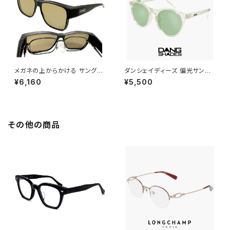
メガネの上からかける サングラ
ダンシェイディーズ 偏光サング
ス vidgov0005 ダンシェイデ
ラス vidg00472 ATZ エーテ
¥6,160
¥5,500
ィーズ オーバーグラス 偏光サン
ィーゼット DANG SHADES 偏
グラス オーバーサングラス Mon
光 サングラス 薄い 色 ライトカ
do JP モンド ジャパン 眼鏡の
ラー レンズ dangshades メン
上 からかけられる サングラス
ズ レディース ユニセックス ブラ
偏光レンズ Lサイズ 大きめ 大き
ンド ウェリントン型 フレーム uv
その他の商品
い サイズ
カット 釣り アウトドア グッズ プ
レゼント に おすすめ