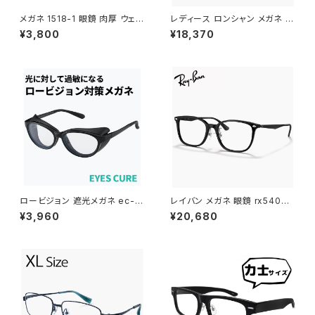
メガネ 1518-1 眼鏡 肉厚 ウェリ
レディース ロンシャン メガネ lo
ントン ブラック 黒縁 黒ぶち
2549lbj-734 46mm longch
¥3,800
¥18,370
amp 眼鏡 かわいい おしゃれ
軽量 チタン フレーム ハーフリム
ナイロール タイプ ブランド AM
BER GOLD / BORDEAUX カ
ラー ダミーレンズ発送
ロービジョン 遮光メガネ ec-6
レイバン メガネ 眼鏡 rx5403d
08l-bk 【 術後 眩しい 眩しさ
5725 54mm Ray-Ban 眼鏡
¥3,960
¥20,680
対策 保護メガネ 曇らない 遮光
メンズ レディース ユニセックス
眼鏡 補装具 補助 対象 】ブルー
rx5403d スクエア 型 フレーム
ライトカット メガネ uvカット サ
黒縁 ブラック 黒ぶち 横幅 広い
イドガード アイキュア エステ 飛
少し 大きめ 大きい サイズ ダミ
沫 感染 予防 対策 防止 くもり
ーレンズ発送
止め 花粉 対策 眼鏡 曇り止め
レディース 女性