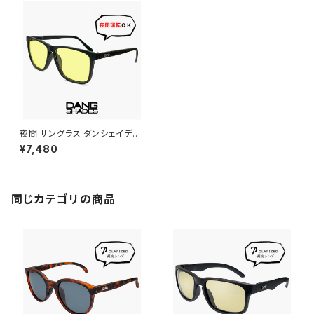
夜間 サングラス ダンシェイディ
ーズ vidg00470 RECOIL リ
¥7,480
コイル DANG SHADES 夜 運
転用 サングラス ナイトレンズ d
angshades メンズ レディース
ユニセックス ブランド ウェリント
ン型 フレーム uvカット 運転 自
同じカテゴリの商品
転車 ウォーキング プレゼント に
おすすめ 夜間対応