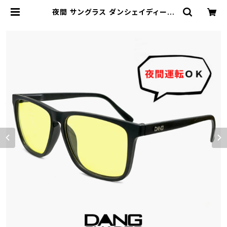
夜間 サングラス ダンシェイディーズ
vidg00470 RECOIL リコイル DA
NG SHADES 夜 運転用 サングラス
ナイトレンズ dangshades メンズ
レディース ユニセックス ブランド ウ
ェリントン型 フレーム uvカット 運転
自転車 ウォーキング プレゼント に お
すすめ 夜間対応 | 【サングラスドッ
グ】メガネ・サングラス・帽子 の 通販