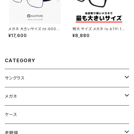
メガネ 大きいサイズ nt-6002 1
特大 サイズ メガネ ls-k11f-1 6
8 60mm 日本製 AMIPARIS メ
2mm LANCETTI 眼鏡 ランチ
¥17,600
¥8,880
ンズ 眼鏡 XLサイズ ビック フレ
ェッティ メンズ ブランド スクエ
ーム 鯖江 メガネ チタン フレー
ア型 セル フレーム お相撲さん
ム amiparis 軽量 チタン titani
力士 横幅 広い 大きいフレーム
um アミパリ スクエア型 ダーク
おしゃれ 大きいサイズ 黒縁 黒
ネイビー
ぶち ダミーレンズ発送
CATEGORY
サングラス
Ray-Ban レイバン
メガネ
gucci グッチ
Ray-Ban レイバン
ケース
VivienneWestwood ヴィヴィアン
gucci グッチ
老眼鏡