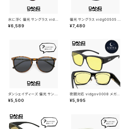
水に浮く 偏光 サングラス vidg
偏光 サングラス vidg00505 ダ
00492 ダンシェイディーズ フ
ンシェイディーズ ALL TERRAI
¥6,589
¥7,480
ローティー DANG SHADES 偏
N JP DANG SHADES オール
光サングラス FLOATY B dang
テレイン・ジェイピー ブランド ラ
shades ブランド 軽い 軽量 メ
イトカラー 偏光サングラス 軽量
ンズ レディース ユニセックス ボ
6カーブ ボードスポーツ ランニ
ストン型 フレーム 偏光 レンズ u
ング 釣り ゴルフ ツーリング 自
v400 uvカット 釣り アウトドア
転車 車 運転用 メンズ レディー
キャンプ おすすめ
ス ユニセックス uvカット
ダンシェイディーズ 偏光 サング
夜間対応 vidgov0008 メガネ
ラス vidg00427 FENTON フ
の上からかける サングラス ダン
¥5,500
¥5,995
ェントン DANG SHADES 偏光
シェイディーズ オーバーグラス
サングラス dangshades メン
日本製 レンズ 夜間運転 自転車
ズ レディース ユニセックス ブラ
ウォーキング サングラス Mond
ンド モデル ボストン型 フレーム
o JP モンド ジャパン 眼鏡の上
uvカット 偏光レンズ 運転用 釣
からかけられる Lサイズ 大きめ
り アウトドア キャンプ に おすす
大きい サイズ UVカット
め