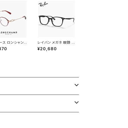
ース ロンシャン
レイバン メガネ 眼鏡 rx
lo2548lbj-60
5403d 5725 54mm
370
¥20,680
mm longchamp
Ray-Ban 眼鏡 メンズ
かわいい おしゃれ
レディース ユニセックス
チタン フレーム ブ
rx5403d スクエア 型
SATIN BURGU
フレーム 黒縁 ブラック
 カラー ダミーレン
黒ぶち 横幅 広い 少し
送
大きめ 大きい サイズ ダ
ミーレンズ発送