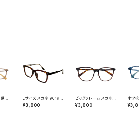
子供用
Lサイズ メガネ 9619-
ビッグフレーム メガネ 9
小学校
 キッズ
62 メンズ レディース
332-62 メンズ レディ
メガネ 
¥3,800
¥3,800
¥3,
女の子
ユニセックス 眼鏡 大き
ース ユニセックス 眼鏡
ッズ 
歳 7歳
い フレーム 大きめ 幅広
おしゃれ ビックフレーム
の子 
年 1年
幅が広い おしゃれ べっ
大きい 大きめ フレーム
9歳 1
 クリア
甲 柄 ダミーレンズ発送
べっ甲 柄 ダミーレンズ
学生 
発送
生 6