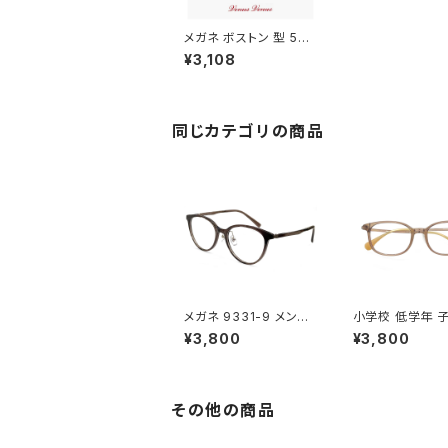
メガネ ボストン 型 563
0-6 眼鏡 コンビネーシ
¥3,108
ョン フレーム クリアブ
ラウン カラー おしゃれ
お家メガネ レディース
メンズ ユニセックス モ
デル
同じカテゴリの商品
メガネ 9331-9 メンズ
小学校 低学年 
レディース ユニセックス
メガネ 5324-6
¥3,800
¥3,800
眼鏡 おしゃれ ボストン
メガネ 男の子 
ウェリントン ボスリント
子ども用 5歳 6
ン型 フレーム グレーブ
8歳 小学生 低学
ラウン ダミーレンズ発
生 2年生 3年生
送
ブラウン
その他の商品