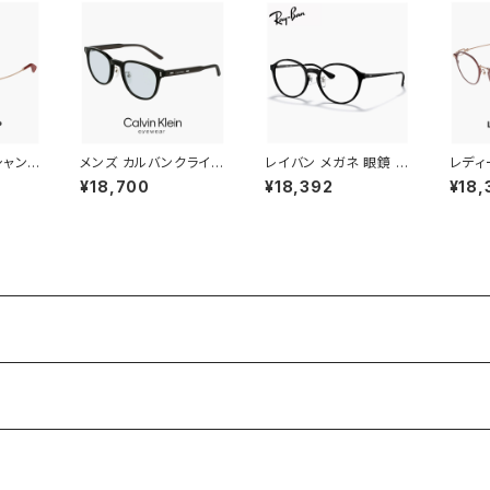
シャン
メンズ カルバンクライン
レイバン メガネ 眼鏡 rx
レディ
j-73
サングラス ck23560sl
7178d 5725 51mm R
メガネ 
¥18,700
¥18,392
¥18,
champ
b 001 calvin klein M
ay-Ban 眼鏡 メンズ レ
2 47
おしゃれ
ALE モデル ウェリント
ディース ユニセックス
眼鏡 
 チタン
ン 型 UVカット UV400
モデル rx7178d ボスト
軽量 
 AMB
紫外線対策 カルバン・
ン Phantos ファントス
ランド 
DEAU
クライン 男性用 黒縁
型 フレーム 黒縁 ブラッ
NDY
ド ボ
黒ぶち ブラック フレー
ク 黒ぶち 丸メガネ ダミ
ズ発
ミーレ
ム 薄い 色 ライトカラー
ーレンズ発送
レンズ