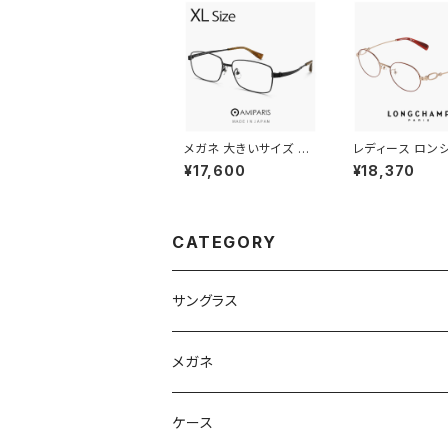
メガネ 大きいサイズ 60
レディース ロン
mm 日本製 AMIPARIS
メガネ lo2550lb
¥17,600
¥18,370
メンズ 眼鏡 nt-6002
4 48mm long
29 XLサイズ ビック フ
眼鏡 かわいい 
レーム 鯖江 メガネ チタ
オーバル 型 軽量
ン フレーム amiparis
フレーム ブランド
軽量 チタン titanium
ER GOLD/BOR
CATEGORY
アミパリ スクエア型 黒
X アンバーゴール
縁 黒ぶち マットブラック
ルドー カラー ダ
ンズ発送
サングラス
Ray-Ban レイバン
メガネ
gucci グッチ
Ray-Ban レイバン
ケース