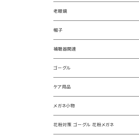
VivienneWestwood ヴィヴィアン
gucci グッチ
老眼鏡
PAGE BOY ページボーイ
VivienneWestwood ヴィヴィアン
エッシェンバッハ Eschenbach
帽子
フルラ FURLA
FURLA フルラ
PORSCHE DESIGN ポルシェデザイン
補聴器関連
トムフォード TOM FORD
トムフォード TOM FORD
ルーペ
ゴーグル
NIKE ナイキ
Oakley オークリー
アックス AXE
ケア用品
クロエ chloe
renoma レノマ
花粉対策ゴーグル
メガネ小物
ポリス POLICE
RODEN STOCK ローデンストック
度つき対応ゴーグル
花粉対策 ゴーグル 花粉メガネ