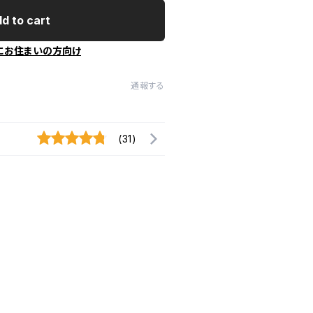
d to cart
にお住まいの方向け
通報する
(31)