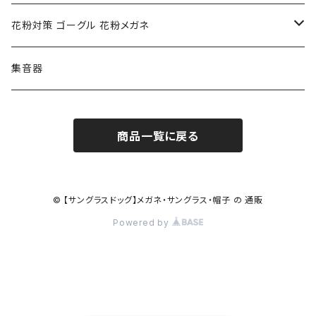
ポリス POLICE
RODEN STOCK ローデンストック
度つき対応ゴーグル
花粉対策 ゴーグル 花粉メガネ
コンバース CONVERSE
adidas アディダス
アーバンリサーチ URBAN RESEARCH
S-size
集音器
チャンピオン Champion
PORSCHE DESIGN ポルシェ デザイン
ヴィーナスヴィーナス VENUS!VENUS!
M-size
商品一覧に戻る
CHARME (シャルム)
ポロ ラルフローレン Polo Ralph Lauren
L-size
OAkley オークリー
ニューバランス NEWBALANCE
サングラス
© 【サングラスドッグ】メガネ・サングラス・帽子 の 通販
Powered by
オークリー ケース パーツ
SMITH スミス
DITA ディータ
アーバンリサーチ URBAN RESEARCH
NICOLE ニコル