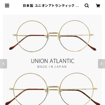
日本製 ユニオンアトランティック メガ
ネ ua3614 11 【 46mm 50mm 】
鯖江 メンズ レディース ラウンド 型 フ
レーム おしゃれ 丸メガネ 丸メガネ 大
きめ 小さめ MADE IN JAPAN ゴー
ルド カラー | 【サングラスドッグ】メガ
ネ・サングラス・帽子 の 通販