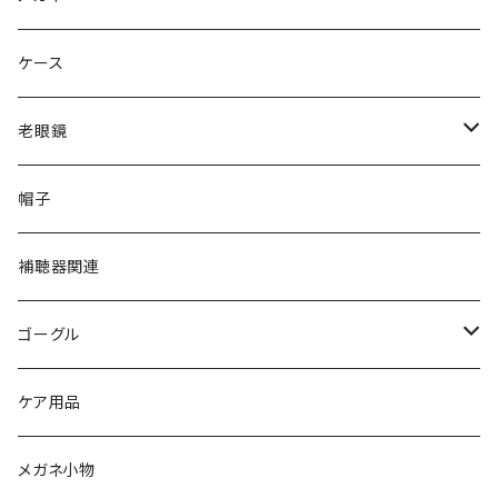
gucci グッチ
Ray-Ban レイバン
ケース
VivienneWestwood ヴィヴィアン
gucci グッチ
老眼鏡
PAGE BOY ページボーイ
VivienneWestwood ヴィヴィアン
エッシェンバッハ Eschenbach
帽子
フルラ FURLA
FURLA フルラ
PORSCHE DESIGN ポルシェデザイン
補聴器関連
トムフォード TOM FORD
トムフォード TOM FORD
ルーペ
ゴーグル
NIKE ナイキ
Oakley オークリー
アックス AXE
ケア用品
クロエ chloe
renoma レノマ
花粉対策ゴーグル
メガネ小物