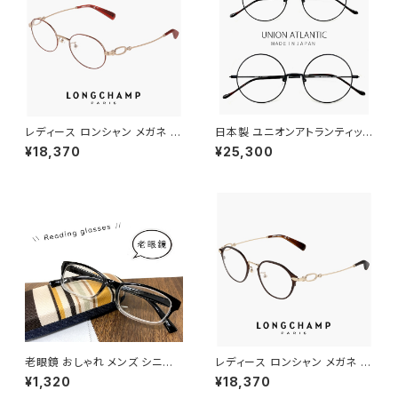
レディース ロンシャン メガネ lo
日本製 ユニオンアトランティック
2550lbj-734 48mm longch
メガネ ua3614 15 【 46mm 5
¥18,370
¥25,300
amp 眼鏡 かわいい おしゃれ オ
0mm 】 鯖江 メンズ レディース
ーバル 型 軽量 チタン フレーム
ラウンド 型 フレーム おしゃれ
ブランド AMBER GOLD/BOR
丸メガネ 大きめ 小さめ MADE
DEAUX アンバーゴールド ボル
IN JAPAN ブラック 黒縁 黒ぶち
ドー カラー ダミーレンズ発送
カラー
老眼鏡 おしゃれ メンズ シニア
レディース ロンシャン メガネ lo
グラス 4-470 リーディンググラ
2548lbj-200 47mm longch
¥1,320
¥18,370
ス スマホ老眼鏡 44470
amp 眼鏡 かわいい おしゃれ