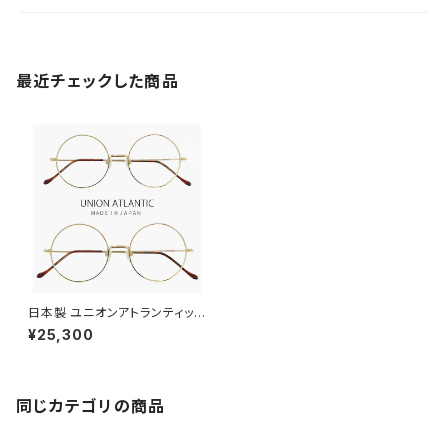
最近チェックした商品
日本製 ユニオンアトランティック
メガネ ua3614 11 【 46mm 5
¥25,300
0mm 】 鯖江 メンズ レディース
ラウンド 型 フレーム おしゃれ
丸メガネ 丸メガネ 大きめ 小さ
め MADE IN JAPAN ゴールド
カラー
同じカテゴリの商品