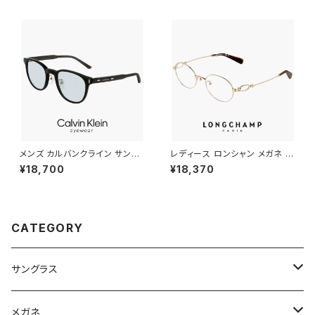
軽量 チタン フレーム ブランド
茶色 ブラウン SATIN BROWN
カラー ダミーレンズ発送
メンズ カルバンクライン サング
レディース ロンシャン メガネ lo
ラス ck23560slb 001 calvin
2550lbj-714 48mm longch
¥18,700
¥18,370
klein MALE モデル ウェリント
amp 眼鏡 かわいい おしゃれ オ
ン 型 UVカット UV400 紫外線
ーバル 型 丸眼鏡 軽量 チタン フ
対策 カルバン・クライン 男性用
レーム ブランド ゴールド カラー
黒縁 黒ぶち ブラック フレーム
ダミーレンズ発送
薄い 色 ライトカラー レンズ
CATEGORY
サングラス
Ray-Ban レイバン
メガネ