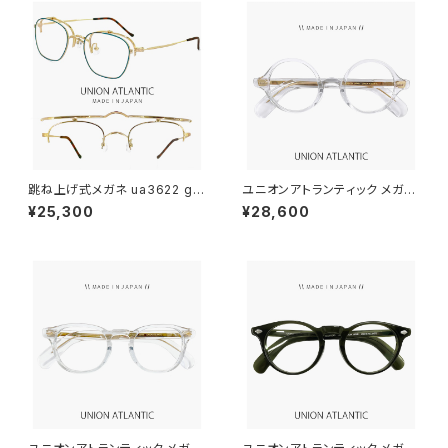
跳ね上げ式メガネ ua3622 gd
ユニオンアトランティック メガネ
bl 48mm 日本製 ユニオンアト
ua3634-cl 日本製 unionatla
¥25,300
¥28,600
ランティック メガネ unionatlan
ntic 眼鏡 アミパリ amiparis
tic 眼鏡 鯖江 レディース 女性
レディース メンズ ラウンド 型 フ
用 はね上げ チタン フレーム M
レーム 丸メガネ クリア 透明 ダ
ADE IN JAPAN ダミーレンズ発
ミーレンズ発送
送