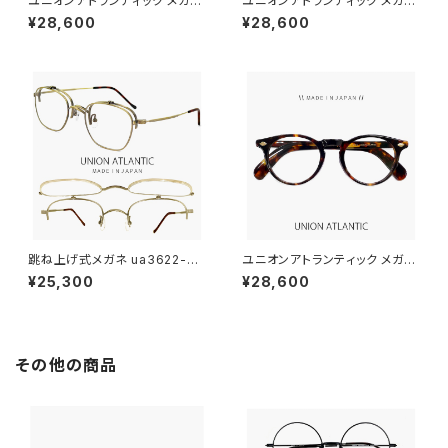
ユニオンアトランティック メガネ
ユニオンアトランティック メガネ
ua3636-cl 日本製 unionatla
ua3635-ol 日本製 unionatla
¥28,600
¥28,600
ntic 眼鏡 メンズ レディース ウ
ntic 眼鏡 メンズ レディース ボ
ェリントン ボスリントン型 太め
ストン 型 太め フレーム 太セル
フレーム 太セル 透明 クリア ダ
緑 オリーブ ダミーレンズ発送
ミーレンズ発送
跳ね上げ式メガネ ua3622-ag
ユニオンアトランティック メガネ
d 48mm 日本製 ユニオンアト
ua3635-dm 日本製 unionatl
¥25,300
¥28,600
ランティック メガネ unionatlan
antic 眼鏡 メンズ レディース ボ
tic 眼鏡 鯖江 メンズ 男性用 は
ストン 型 太め フレーム 太セル
ね上げ チタン フレーム MADE I
べっ甲 柄 デミブラウン ダミーレ
N JAPAN ダミーレンズ発送
ンズ発送
その他の商品