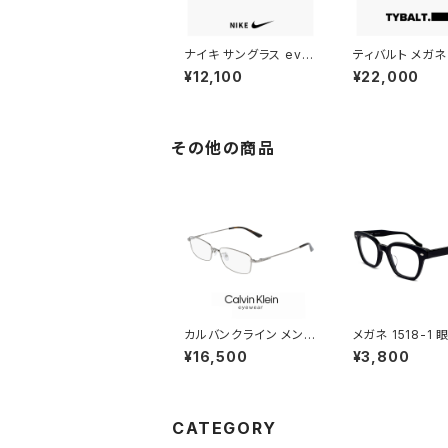
ナイキ サングラス ev10
ティバルト メガネ 
05 001 スポーツサング
7 c1-1 TYBAL
¥12,100
¥22,000
ラス NIKE ESSENTIA
malcolm マル
L SPREE エッセンシャ
しゃれ uvカット 
ル スプリー メンズ レデ
ンパント 型 黒縁
ィース ユニセックス uv
太い 太 フレーム
400 ランニング ウォー
レディース ユニ
その他の商品
キング 自転車 トレーニ
アジアンフィット
ング おすすめ uvカット
ンフィット モデル
アジアンフィット ミラー
レンズ 黒 ブラック フレ
ーム
カルバンクライン メンズ
メガネ 1518-1 
メガネ ck21114a-008
厚 ウェリントン 
¥16,500
¥3,800
calvin klein 眼鏡 ck2
黒縁 黒ぶち
1114a めがね カルバ
ン・クライン チタン メタ
ル フレーム スクエア 型
CATEGORY