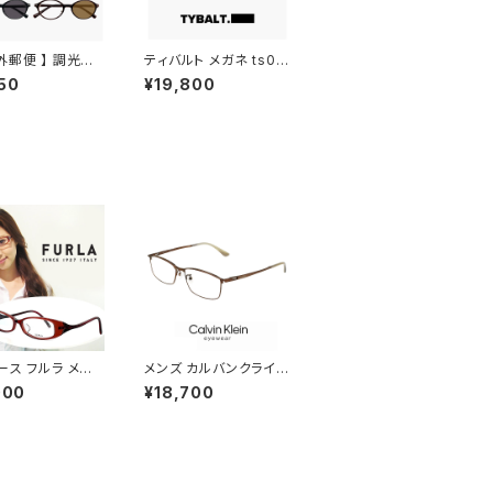
外郵便 】 調光サ
ティバルト メガネ ts00
 jj4138 メンズ
8 c2-1 TYBALT 眼鏡
50
¥19,800
ース ユニセックス
ophelia オフィーリア
 オシャレ かわい
クラウンパント 型 べっ
バル 型 JJ4138
甲柄 太い 太 フレーム
ット 紫外線対策 調
メンズ レディース ユニ
ズ 色が変わる サ
セックス アジアンフィッ
ス
ト ジャパンフィット モデ
ル
ース フルラ メガ
メンズ カルバンクライン
RLA 眼鏡 vu47
メガネ ck23111lb-20
000
¥18,700
レッド ブラウン パ
0 calvin klein 眼鏡 c
 [ 度入り ダテ眼
k23111lb スクエア 型
リアサングラス 老
めがね カルバン・クライ
対応可能 ] 可愛い
ン チタン メタル フレー
い おしゃれ 女性
ム
ド モデル 度あり