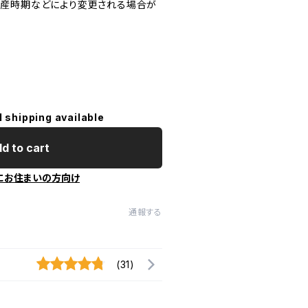
生産時期などにより変更される場合が
l shipping available
d to cart
にお住まいの方向け
通報する
(31)