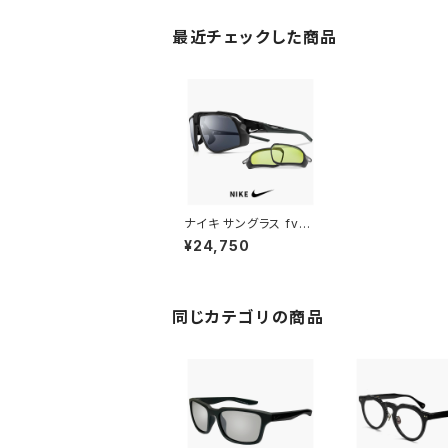
最近チェックした商品
ナイキ サングラス fv23
87 010 [ スペアレンズ
¥24,750
付き ] FLYFREE NIKE
フライフリー スポーツサ
ングラス メンズ ゴルフ
ランニング アウトドア ト
レーニング テニス 釣り
同じカテゴリの商品
野球 に 人気 おすすめ
uvカット 黒 ブラック フ
レーム ミラーレンズ