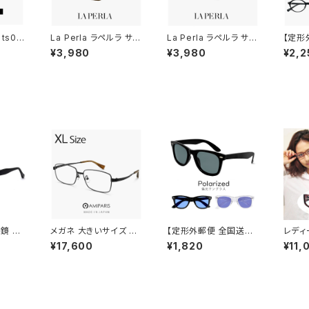
ts00
La Perla ラペルラ サン
La Perla ラペルラ サン
【定形
T 眼鏡
グラス spe503-t27
グラス spe503-722
ングラス
¥3,980
¥3,980
¥2,2
コム お
レディース メンズ ユニ
レディース メンズ ユニ
レディ
クラウ
セックスモデル スクエア
セックスモデル スクエア
モデル
 黒ぶち
型 セル巻き フレーム イ
型 セル巻き フレーム イ
い オー
 メンズ
タリア製 マットゴールド
タリア製 べっ甲 柄 デミ
uvカ
セックス
カラー
ブラウン カラー
光レン
 ジャパ
ングラ
眼鏡 肉
メガネ 大きいサイズ 60
【定形外郵便 全国送料
レディ
ブラック
mm 日本製 AMIPARIS
無料】 gc355 メンズ 偏
ネ FU
¥17,600
¥1,820
¥11,
メンズ 眼鏡 nt-6002
光サングラス 偏光 レン
31j 
29 XLサイズ ビック フ
ズ サングラス UVカット
ープル
レーム 鯖江 メガネ チタ
ウェリントン 型 紫外線
鏡 ク
ン フレーム amiparis
対策 人気 おすすめ フ
眼鏡 
軽量 チタン titanium
レーム 【定形外郵便 対
かわい
アミパリ スクエア型 黒
応】
ブラン