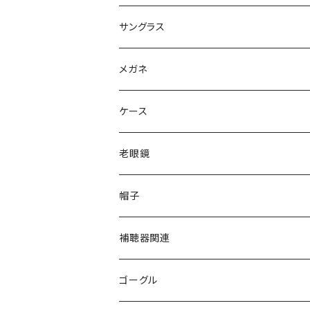
サングラス
Ray-Ban レイバン
メガネ
gucci グッチ
Ray-Ban レイバン
ケース
VivienneWestwood ヴィヴィアン
gucci グッチ
老眼鏡
PAGE BOY ページボーイ
VivienneWestwood ヴィヴィアン
エッシェンバッハ Eschenbach
帽子
フルラ FURLA
FURLA フルラ
PORSCHE DESIGN ポルシェデザイン
補聴器関連
トムフォード TOM FORD
トムフォード TOM FORD
ルーペ
ゴーグル