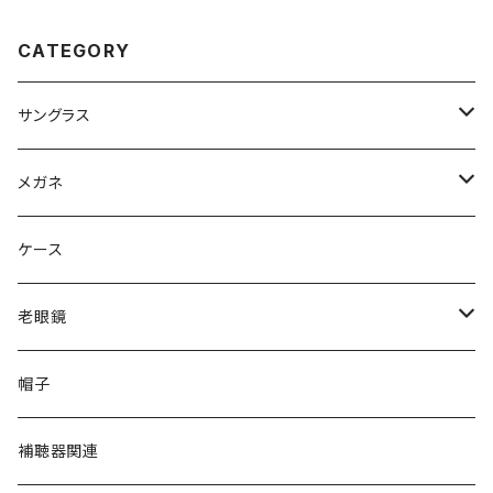
力士 横幅 広い 大きいフレーム
おしゃれ 大きいサイズ 黒縁 黒
ぶち ダミーレンズ発送
CATEGORY
サングラス
Ray-Ban レイバン
メガネ
gucci グッチ
Ray-Ban レイバン
ケース
VivienneWestwood ヴィヴィアン
gucci グッチ
老眼鏡
PAGE BOY ページボーイ
VivienneWestwood ヴィヴィアン
エッシェンバッハ Eschenbach
帽子
フルラ FURLA
FURLA フルラ
PORSCHE DESIGN ポルシェデザイン
補聴器関連