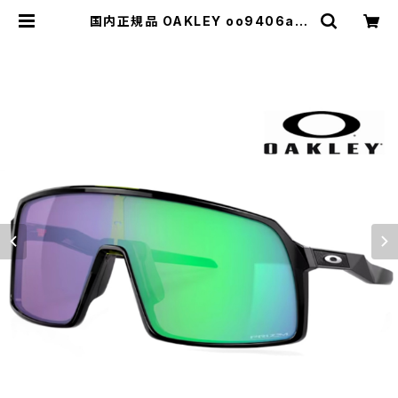
国内正規品 OAKLEY oo9406a-1
737 sutro a オークリー サングラス
9406-17 スートロ prizm jade ア
ジアンフィット モデル 009406-17
日本正規品 | 【サングラスドッグ】メガ
ネ・サングラス・帽子 の 通販