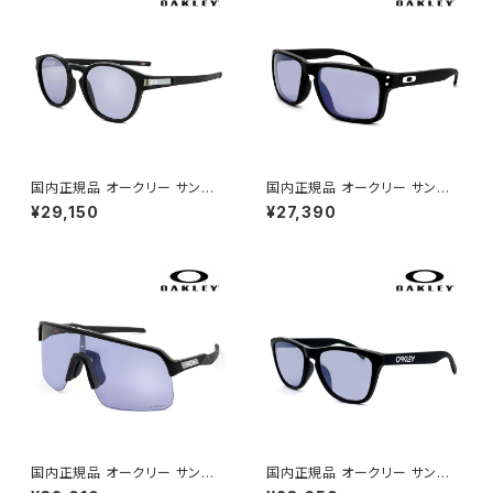
ズ uvカット 自転車 ランニング
ゴルフ おすすめ 009286a-01
日本正規品
国内正規品 オークリー サングラ
国内正規品 オークリー サングラ
ス oo9349-5153 OAKLEY la
ス oo9244-7156 OAKLEY h
¥29,150
¥27,390
tch a 934951 ラッチ アジアン
olbrook a 924471 ホルブルッ
フィット モデル prizm slate ス
ク アジアンフィット モデル priz
ポーツサングラス プリズム スレ
m slate スポーツサングラス プ
ート uvカット 自転車 通勤 ラン
リズム スレート uvカット 自転車
ニング ゴルフ にも おすすめ 00
通勤 ランニング ゴルフ にも お
9349-51 日本正規品 薄い色
すすめ 009244-71 日本正規
薄色 ミラー レンズ
品 薄い色 薄色 ミラー レンズ
国内正規品 オークリー サングラ
国内正規品 オークリー サングラ
ス oo9463a-2339 OAKLEY
ス oo9245-e354 OAKLEY f