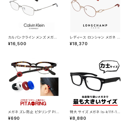
カルバンクライン メンズ メガネ
レディース ロンシャン メガネ lo
ck21114a-008 calvin klein
2550lbj-734 48mm longch
¥16,500
¥18,370
眼鏡 ck21114a めがね カルバ
amp 眼鏡 かわいい おしゃれ オ
ン・クライン チタン メタル フレ
ーバル 型 軽量 チタン フレーム
ーム スクエア 型
ブランド AMBER GOLD/BOR
DEAUX アンバーゴールド ボル
ドー カラー ダミーレンズ発送
メガネ ズレ防止 ピタリング PIT
特大 サイズ メガネ ls-k11f-1 6
ARING 眼鏡 ずり落ち防止
2mm LANCETTI 眼鏡 ランチ
¥690
¥8,880
ェッティ メンズ ブランド スクエ
ア型 セル フレーム お相撲さん