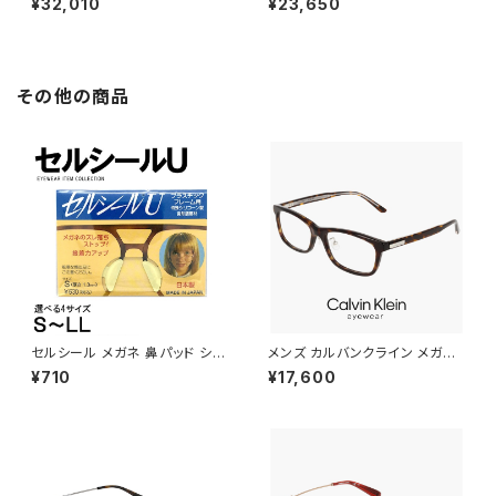
¥32,010
¥23,650
sutro lite a 946323 スートロ
rogskins a 9245e3 フロッグ
ライト prizm slate スポーツサ
スキン アジアンフィット モデル
ングラス プリズム スレート uvカ
prizm slate スポーツサングラ
ット 自転車 通勤 ランニング ゴ
ス プリズム スレート uvカット
ルフ にも おすすめ アジアンフィ
自転車 ランニング ゴルフ にも
その他の商品
ット モデル ハーフリム 00946
おすすめ 009245-e3 日本正
3a-23 日本正規品
規品 薄い色 薄色 ミラー レンズ
セルシール メガネ 鼻パッド シリ
メンズ カルバンクライン メガネ
コン 眼鏡 ずり 落ち 防止 メガネ
ck25564lb-n-235 calvin kl
¥710
¥17,600
ズレ防止
ein 眼鏡 CK25564LB スクエ
ア ウェリントン 型 男性 めがね
カルバン・クライン アセテート ダ
ークハバナ べっ甲 カラー フレ
ーム