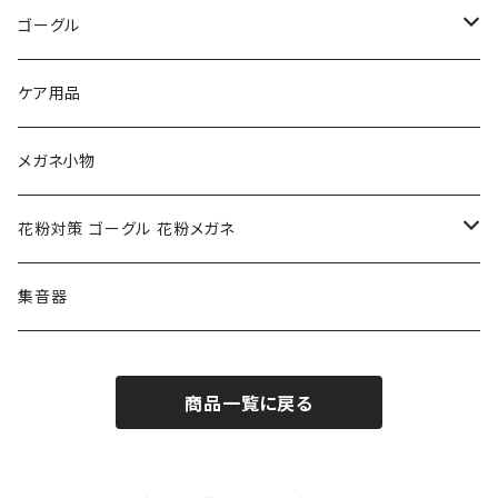
トムフォード TOM FORD
トムフォード TOM FORD
ルーペ
ゴーグル
NIKE ナイキ
Oakley オークリー
アックス AXE
ケア用品
クロエ chloe
renoma レノマ
花粉対策ゴーグル
メガネ小物
ポリス POLICE
RODEN STOCK ローデンストック
度つき対応ゴーグル
花粉対策 ゴーグル 花粉メガネ
コンバース CONVERSE
adidas アディダス
アーバンリサーチ URBAN RESEARCH
S-size
集音器
チャンピオン Champion
PORSCHE DESIGN ポルシェ デザイン
ヴィーナスヴィーナス VENUS!VENUS!
M-size
商品一覧に戻る
CHARME (シャルム)
ポロ ラルフローレン Polo Ralph Lauren
L-size