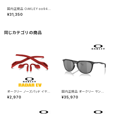
国内正規品 OAKLEY oo9406
a-1737 sutro a オークリー サ
¥31,350
ングラス 9406-17 スートロ pr
izm jade アジアンフィット モデ
ル 009406-17 日本正規品
同じカテゴリの商品
オークリー ノーズパッド イヤー
国内正規品 オークリー サングラ
ソック パーツ 101-447-003
ス oo9286a-0154 OAKLEY
¥2,970
¥35,970
【レーダーイーブイ Radar EV】
thurso a Low Bridge Fit 92
対応モデル レッド ライン OAKL
8601 サーソー アジアンフィット
EY アクセサリー 交換 キット /
モデル prizm black スポーツ
カスタム オークレー
サングラス プリズム ミラー レン