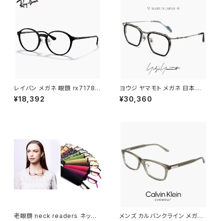
レイバン メガネ 眼鏡 rx7178d
ヨウジ ヤマモト メガネ 日本製 1
5725 51mm Ray-Ban 眼鏡 メ
9-0112 3 c03 Yohji Yamam
¥18,392
¥30,360
ンズ レディース ユニセックス モ
oto 鯖江 メンズ 眼鏡 ブランド
デル rx7178d ボストン Phant
セル巻き チタン アセテート コン
os ファントス 型 フレーム 黒縁
ビネーション フレーム 黒縁 黒
ブラック 黒ぶち 丸メガネ ダミー
ぶち シルバー カラー ダミーレン
レンズ発送
ズ発送
老眼鏡 neck readers ネック
メンズ カルバンクライン メガネ