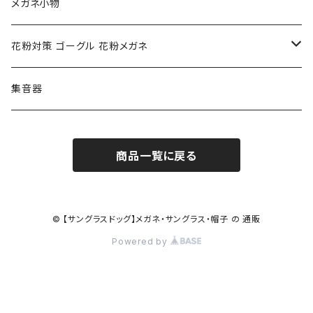
クロエ chloe
renoma レノマ
花粉対策ゴーグル
メガネ小物
ポリス POLICE
RODEN STOCK ローデンストック
度つき対応ゴーグル
花粉対策 ゴーグル 花粉メガネ
コンバース CONVERSE
adidas アディダス
アーバンリサーチ URBAN RESEARCH
S-size
集音器
チャンピオン Champion
PORSCHE DESIGN ポルシェ デザイン
ヴィーナスヴィーナス VENUS!VENUS!
M-size
商品一覧に戻る
CHARME (シャルム)
ポロ ラルフローレン Polo Ralph Lauren
L-size
OAkley オークリー
ニューバランス NEWBALANCE
サングラス
© 【サングラスドッグ】メガネ・サングラス・帽子 の 通販
Powered by
オークリー ケース パーツ
SMITH スミス
DITA ディータ
アーバンリサーチ URBAN RESEARCH
NICOLE ニコル