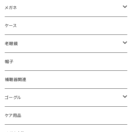
Ray-Ban レイバン
メガネ
gucci グッチ
Ray-Ban レイバン
ケース
VivienneWestwood ヴィヴィアン
gucci グッチ
老眼鏡
PAGE BOY ページボーイ
VivienneWestwood ヴィヴィアン
エッシェンバッハ Eschenbach
帽子
フルラ FURLA
FURLA フルラ
PORSCHE DESIGN ポルシェデザイン
補聴器関連
トムフォード TOM FORD
トムフォード TOM FORD
ルーペ
ゴーグル
NIKE ナイキ
Oakley オークリー
アックス AXE
ケア用品