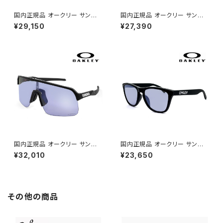
国内正規品 オークリー サングラ
国内正規品 オークリー サングラ
ス oo9349-5153 OAKLEY la
ス oo9244-7156 OAKLEY h
¥29,150
¥27,390
tch a 934951 ラッチ アジアン
olbrook a 924471 ホルブルッ
フィット モデル prizm slate ス
ク アジアンフィット モデル priz
ポーツサングラス プリズム スレ
m slate スポーツサングラス プ
ート uvカット 自転車 通勤 ラン
リズム スレート uvカット 自転車
ニング ゴルフ にも おすすめ 00
通勤 ランニング ゴルフ にも お
9349-51 日本正規品 薄い色
すすめ 009244-71 日本正規
薄色 ミラー レンズ
品 薄い色 薄色 ミラー レンズ
国内正規品 オークリー サングラ
国内正規品 オークリー サングラ
ス oo9463a-2339 OAKLEY
ス oo9245-e354 OAKLEY f
¥32,010
¥23,650
sutro lite a 946323 スートロ
rogskins a 9245e3 フロッグ
ライト prizm slate スポーツサ
スキン アジアンフィット モデル
ングラス プリズム スレート uvカ
prizm slate スポーツサングラ
ット 自転車 通勤 ランニング ゴ
ス プリズム スレート uvカット
ルフ にも おすすめ アジアンフィ
自転車 ランニング ゴルフ にも
その他の商品
ット モデル ハーフリム 00946
おすすめ 009245-e3 日本正
3a-23 日本正規品
規品 薄い色 薄色 ミラー レンズ