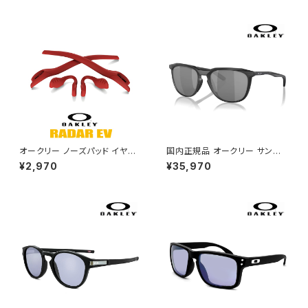
オークリー ノーズパッド イヤー
国内正規品 オークリー サングラ
ソック パーツ 101-447-003
ス oo9286a-0154 OAKLEY
¥2,970
¥35,970
【レーダーイーブイ Radar EV】
thurso a Low Bridge Fit 92
対応モデル レッド ライン OAKL
8601 サーソー アジアンフィット
EY アクセサリー 交換 キット /
モデル prizm black スポーツ
カスタム オークレー
サングラス プリズム ミラー レン
ズ uvカット 自転車 ランニング
ゴルフ おすすめ 009286a-01
日本正規品