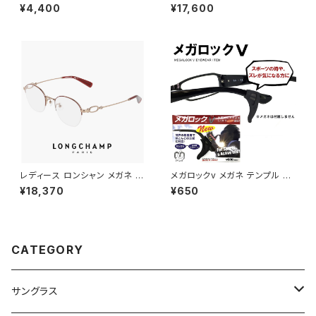
リーダーズ リーディンググラス
ck25564lb-n-330 calvin kl
¥4,400
¥17,600
(全11色) ブルーライトカット ＰＣ
ein 眼鏡 CK25564LB スクエ
老眼鏡 シニアグラス 既製老眼
ア ウェリントン 型 男性 めがね
鏡 人気 neckreaders
カルバン・クライン アセテート ク
リア カラー フレーム
レディース ロンシャン メガネ lo
メガロックv メガネ テンプル 調
2549lbj-734 46mm longch
整 アジャスター 眼鏡 ずり 落ち
¥18,370
¥650
amp 眼鏡 かわいい おしゃれ
防止 固定 めがね ズレ防止
軽量 チタン フレーム ハーフリム
ナイロール タイプ ブランド AM
BER GOLD / BORDEAUX カ
ラー ダミーレンズ発送
CATEGORY
サングラス