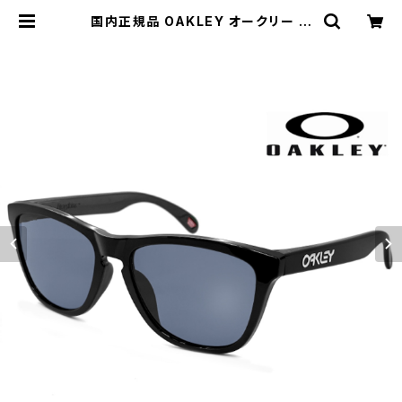
国内正規品 OAKLEY オークリー サ
ングラス oo9245-75 frogskins
フロッグスキン prizm grey プリズ
ム グレー 009245-75 アジアンフィ
ット モデル | 【サングラスドッグ】メガ
ネ・サングラス・帽子 の 通販