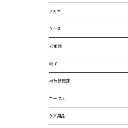
日本正規品
Ray-Ban レイバン
メガネ
gucci グッチ
Ray-Ban レイバン
ケース
VivienneWestwood ヴィヴィアン
gucci グッチ
老眼鏡
PAGE BOY ページボーイ
VivienneWestwood ヴィヴィアン
エッシェンバッハ Eschenbach
帽子
フルラ FURLA
FURLA フルラ
PORSCHE DESIGN ポルシェデザイン
補聴器関連
トムフォード TOM FORD
トムフォード TOM FORD
ルーペ
ゴーグル
NIKE ナイキ
Oakley オークリー
アックス AXE
ケア用品