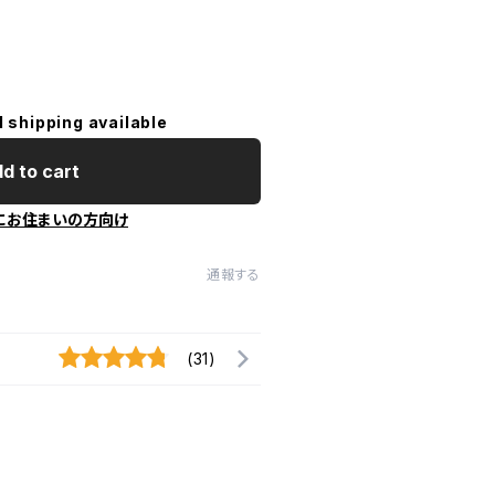
l shipping available
d to cart
にお住まいの方向け
通報する
(31)