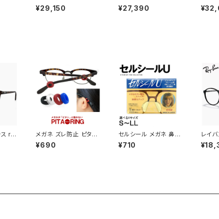
86a-
サングラス oo9349-5
サングラス oo9244-7
サングラ
¥29,150
¥27,390
¥32,
hurs
153 OAKLEY latch a
156 OAKLEY holbro
2339
 Fit 9
934951 ラッチ アジア
ok a 924471 ホルブ
lite 
 アジア
ンフィット モデル prizm
ルック アジアンフィット
ロ ライト
prizm
slate スポーツサングラ
モデル prizm slate ス
スポー
ツサング
ス プリズム スレート uv
ポーツサングラス プリ
リズム
ラー レ
カット 自転車 通勤 ラン
ズム スレート uvカット
ト 自
転車 ラ
ニング ゴルフ にも おす
自転車 通勤 ランニング
グ ゴ
おすす
すめ 009349-51 日本
ゴルフ にも おすすめ 0
アジア
1 日本
正規品 薄い色 薄色 ミ
09244-71 日本正規品
ハーフリ
ラー レンズ
薄い色 薄色 ミラー レン
23 
ズ
ス rb
メガネ ズレ防止 ピタリ
セルシール メガネ 鼻パ
レイバ
 53mm
ング PITARING 眼鏡
ッド シリコン 眼鏡 ずり
7178
¥690
¥710
¥18,
10F 9
ずり落ち防止
落ち 防止 メガネ ズレ
ay-B
ン ボス
防止
ディー
型 メ
モデル 
べっ甲
ン Ph
 アジア
型 フ
ィッティ
ク 黒
ーレン