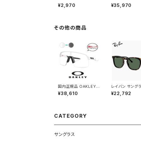
イヤーソック パーツ 10
サングラス oo92
¥2,970
¥35,970
1-447-003 【レーダー
0154 OAKLEY t
イーブイ Radar EV】
o a Low Bridge
対応モデル レッド ライ
28601 サーソー
ン OAKLEY アクセサリ
ンフィット モデル 
ー 交換 キット / カスタ
black スポー
その他の商品
ム オークレー
ラス プリズム ミ
ンズ uvカット 自
ンニング ゴルフ 
め 009286a-0
正規品
国内正規品 OAKLEY
レイバン サングラ
オークリー サングラス
2210f 902/31
¥38,610
¥22,792
oo9463a-1939 sutr
Ray-Ban RB22
o lite a 調光サングラ
0231 ウェリント
ス 946319 スートロ ラ
トン ボスリントン
イト clear photochro
ンズ レディース 
mic スポーツサングラ
柄 ハバナ カラー
CATEGORY
ス uvカット 自転車 野
ンフィット フルフ
球 通勤 ランニング 登
ング モデル
山 にも おすすめ アジ
アンフィット モデル 00
サングラス
9463a-19 ホワイト 白