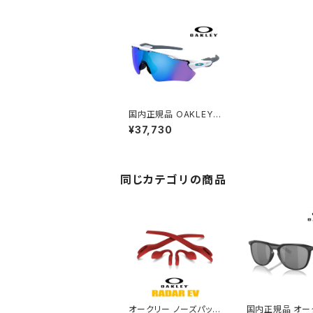
国内正規品 OAKLEY
oo9208-73 radar e
¥37,730
v path オークリー サン
グラス 9208-73 レー
ダー イーブイ パス pri
zm Sapphire スポー
ツサングラス プリズム
同じカテゴリの商品
サファイア uvカット 野
球 自転車 通勤 ランニ
ング 海 ビーチ マリン
スポーツ おすすめ 009
208-73 日本正規品
ホワイト 白
オークリー ノーズパッド
国内正規品 オー