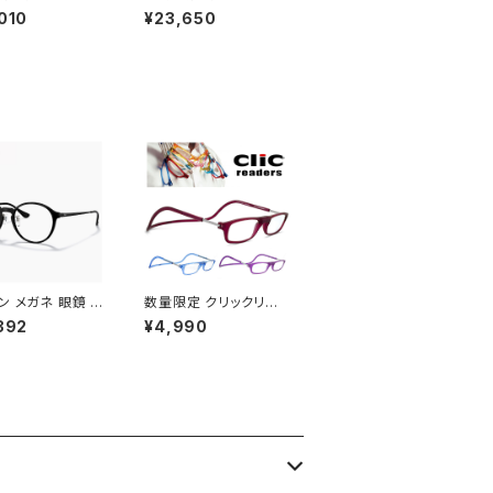
ス oo9463a-
サングラス oo9245-e
010
¥23,650
 OAKLEY sutro
354 OAKLEY frogsk
a 946323 スート
ins a 9245e3 フロッ
 prizm slate
グスキン アジアンフィッ
ツサングラス プ
ト モデル prizm slate
 スレート uvカッ
スポーツサングラス プ
転車 通勤 ランニン
リズム スレート uvカッ
ルフ にも おすすめ
ト 自転車 ランニング ゴ
ンフィット モデル
ルフ にも おすすめ 00
ム 009463a-
9245-e3 日本正規品
日本正規品
薄い色 薄色 ミラー レン
ズ
ン メガネ 眼鏡 rx
数量限定 クリックリー
d 5725 51mm R
ダー Clic Readers マ
392
¥4,990
an 眼鏡 メンズ レ
ット ボルドー パープル
ス ユニセックス
ブルー パステル カラー
rx7178d ボスト
老眼鏡 リーディンググ
antos ファントス
ラス シニアグラス 既製
レーム 黒縁 ブラッ
老眼鏡 メンズ レディー
ぶち 丸メガネ ダミ
ス おしゃれ 赤 紫 青色
ズ発送
+1.50 +2.00 +2.50 +
3.00 [敬老の日 父の日
母の日 などの プレゼン
トにも オススメ]