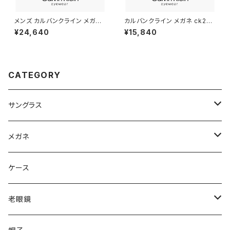
メンズ カルバンクライン メガネ
カルバンクライン メガネ ck221
ck26109lb-033 ツーポイント
30lb-021 48mm calvin klei
¥24,640
¥15,840
calvin klein 眼鏡 ツーポイン
n 眼鏡 メンズ レディース ユニセ
ト CK26109LB チタン titaniu
ックス CK22130LB スクエア
m フレーム 枠なし フレームレス
型 めがね カルバン・クライン チ
カルバン・クライン ダミーレンズ
タン メタル フレーム ダミーレン
発送
ズ発送
CATEGORY
サングラス
Ray-Ban レイバン
メガネ
gucci グッチ
Ray-Ban レイバン
ケース
VivienneWestwood ヴィヴィアン
gucci グッチ
老眼鏡
PAGE BOY ページボーイ
VivienneWestwood ヴィヴィアン
エッシェンバッハ Eschenbach