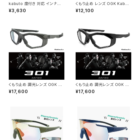
kabuto 度付き 対応 インナー
くもり止め レンズ OGK Kabut
フレーム 【 対応モデル kabuto
o 301d mb 自転車 バイク ラン
¥3,630
¥12,100
122 専用 】 スポーツサングラス
ニングなどに 最適 スポーツサ
度あり 度入り OGK kabuto o
ングラス メンズ オージーケーカ
gk カブト
ブト [ ロード サイクリング アウ
トドア 登山 釣り スノボー ゴー
グル ] アンチフォグ 曇り止め 風
よけ 風除け 防曇 サングラス ジ
ャパンフィット
くもり止め 調光レンズ OGK Ka
くもり止め 調光レンズ OGK Ka
buto 301dph fg スポーツサン
buto 301dph mb スポーツサ
¥17,600
¥17,600
グラス メンズ オージーケーカブ
ングラス メンズ オージーケーカ
ト [ 自転車 ロード バイク ラン
ブト [ 自転車 ロード バイク ラ
ニング サイクリング アウトドア
ンニング サイクリング アウトド
登山 釣り スノボー ゴーグル ]
ア 登山 釣り スノボー ゴーグル
アンチフォグ 曇り止め 風よけ 風
] アンチフォグ 曇り止め 風よけ
除け 防曇 調光サングラス ジャ
風除け 防曇 調光サングラス ジ
パンフィット
ャパンフィット