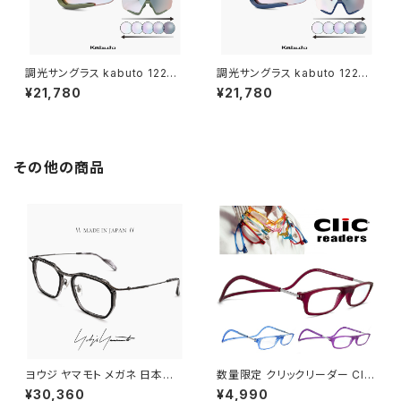
調光サングラス kabuto 122ph
調光サングラス kabuto 122ph
-g 防曇 調光 レンズ [ 度付き
-a 防曇 調光 レンズ [ 度付き 対
¥21,780
¥21,780
対応 ] 夜間 対応 スポーツサン
応 ] 夜間 対応 スポーツサング
グラス 122 ph earth green ア
ラス 122 ph earth blue アー
ース グリーン カブト サングラス
ス ブルー カブト サングラス メン
メンズ レディース 自転車 ランニ
ズ レディース 自転車 ランニング
ング スキー スノボ― 曇り止め
スキー スノボ― 曇り止め くもり
その他の商品
くもり止め ogk kabuto オージ
止め ogk kabuto オージーケ
ーケーカブト ミラーレンズ uvカ
ーカブト ミラーレンズ uvカット
ット
ヨウジ ヤマモト メガネ 日本製 1
数量限定 クリックリーダー Clic
9-0112 1 c01 Yohji Yamamo
Readers マット ボルドー パー
¥30,360
¥4,990