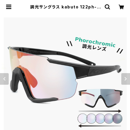
調光サングラス kabuto 122ph-b
防曇 調光 レンズ [ 度付き 対応 ] 夜
間 対応 スポーツサングラス 122 ph
black マット ブラック 黒 カブト サン
グラス メンズ レディース 自転車 ラン
ニング スキー スノボ― 曇り止め くも
り止め ogk kabuto オージーケーカ
ブト ミラーレンズ uvカット | 【サング
ラスドッグ】メガネ・サングラス・帽子
の 通販