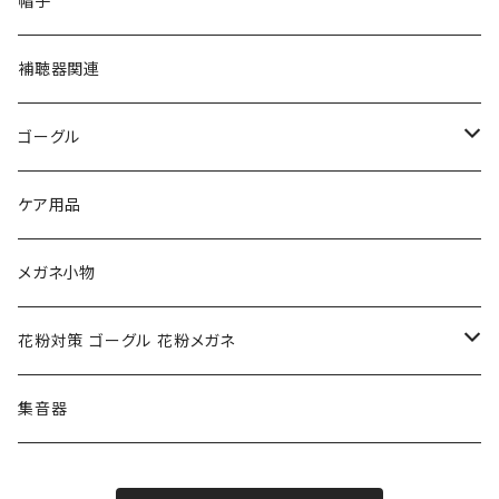
帽子
フルラ FURLA
FURLA フルラ
PORSCHE DESIGN ポルシェデザイン
補聴器関連
トムフォード TOM FORD
トムフォード TOM FORD
ルーペ
ゴーグル
NIKE ナイキ
Oakley オークリー
アックス AXE
ケア用品
クロエ chloe
renoma レノマ
花粉対策ゴーグル
メガネ小物
ポリス POLICE
RODEN STOCK ローデンストック
度つき対応ゴーグル
花粉対策 ゴーグル 花粉メガネ
コンバース CONVERSE
adidas アディダス
アーバンリサーチ URBAN RESEARCH
S-size
集音器
チャンピオン Champion
PORSCHE DESIGN ポルシェ デザイン
ヴィーナスヴィーナス VENUS!VENUS!
M-size