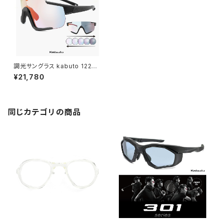
調光サングラス kabuto 122ph
-b 防曇 調光 レンズ [ 度付き
¥21,780
対応 ] 夜間 対応 スポーツサン
グラス 122 ph black マット ブ
ラック 黒 カブト サングラス メン
ズ レディース 自転車 ランニング
スキー スノボ― 曇り止め くもり
同じカテゴリの商品
止め ogk kabuto オージーケ
ーカブト ミラーレンズ uvカット