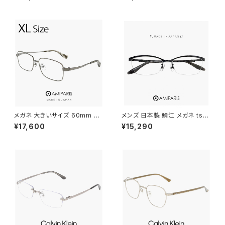
to 鯖江 メンズ 眼鏡 ブランド セ
プル ブルー パステル カラー 老
ル巻き チタン アセテート コンビ
眼鏡 リーディンググラス シニア
ネーション フレーム 黒縁 黒ぶ
グラス 既製老眼鏡 メンズ レディ
ち ダミーレンズ発送
ース おしゃれ 赤 紫 青色 +1.50
+2.00 +2.50 +3.00 [敬老の
日 父の日 母の日 などの プレ
ゼントにも オススメ]
メガネ 大きいサイズ 60mm nt
メンズ 日本製 鯖江 メガネ ts-8
-6002-15 日本製 AMIPARIS
061 19 amiparis 眼鏡 チタン
¥17,600
¥15,290
メンズ 眼鏡 XLサイズ ビッグ フ
フレーム ts8061 アミパリ ナイ
レーム 鯖江 チタン フレーム a
ロール ハーフリム MADE IN J
miparis 軽量 チタン アミパリ
APAN Titanium 黒縁 黒ぶち
スクエア型 銀縁 ガンメタル
めがね