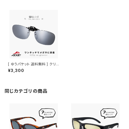
[ ゆうパケット 送料無料 ] クリッ
プオンサングラス as-7p-sv 偏
¥3,300
光レンズ axe [ 眼鏡に クリップ
オン で着用 ] メガネ に クリップ
オン 跳ね上げ式 サングラス 偏
光サングラス アックス UVカット
ミラーレンズ アウトドア 運転用
同じカテゴリの商品
自転車 ドライブ 釣り フィッシン
グ