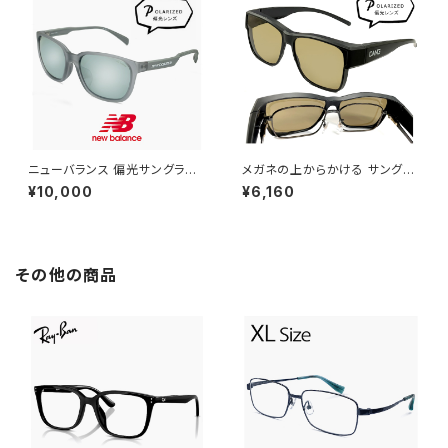
に おすすめ 軽量
ズ レディース ユニセックス モデ
ル ブランド ブラック フレーム 偏
光レンズ
ニューバランス 偏光サングラス
メガネの上からかける サングラ
nbs08115x c04p 偏光 スポー
ス vidgov0005 ダンシェイデ
¥10,000
¥6,160
ツサングラス New Balance n
ィーズ オーバーグラス 偏光サン
ewbalance サングラス [ 釣り
グラス オーバーサングラス Mon
ゴルフ ランニング アウトドア ]
do JP モンド ジャパン 眼鏡の
軽量 メンズ レディース ユニセッ
上 からかけられる サングラス
クス モデル マットグレー フレー
偏光レンズ Lサイズ 大きめ 大き
その他の商品
ム ミラーレンズ
い サイズ