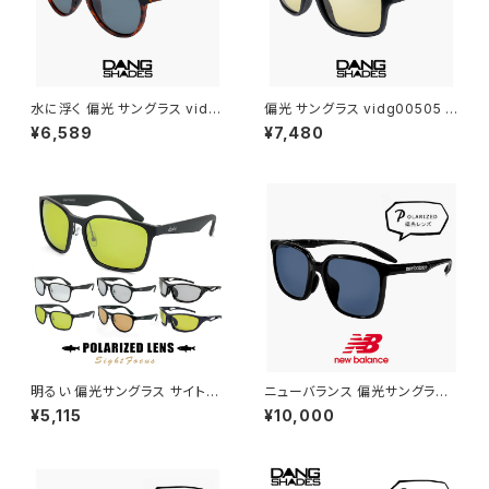
水に浮く 偏光 サングラス vidg
偏光 サングラス vidg00505 ダ
00492 ダンシェイディーズ フ
ンシェイディーズ ALL TERRAI
¥6,589
¥7,480
ローティー DANG SHADES 偏
N JP DANG SHADES オール
光サングラス FLOATY B dang
テレイン・ジェイピー ブランド ラ
shades ブランド 軽い 軽量 メ
イトカラー 偏光サングラス 軽量
ンズ レディース ユニセックス ボ
6カーブ ボードスポーツ ランニ
ストン型 フレーム 偏光 レンズ u
ング 釣り ゴルフ ツーリング 自
v400 uvカット 釣り アウトドア
転車 車 運転用 メンズ レディー
キャンプ おすすめ
ス ユニセックス uvカット
明るい 偏光サングラス サイトフ
ニューバランス 偏光サングラス
ォーカス SF メンズ レディース
nb08141x c01p 偏光 スポー
¥5,115
¥10,000
ユニセックス モデル スポーツサ
ツサングラス New Balance n
ングラス 軽量 偏光 サングラス
ewbalance サングラス NB08
ライトカラー / 釣り フィッシング
141X 釣り ゴルフ ランニング ア
ドライブ ランニング アウトドア
ウトドア スクエア 型 軽量 メン