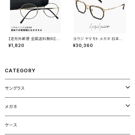
【定形外郵便 全国送料無料】老
ヨウジ ヤマモト メガネ 日本製 1
眼鏡 rd9099 おしゃれ レディ
9-0112 2 c02 Yohji Yamam
¥1,820
¥30,360
ース メンズ ユニセックス モデル
oto 鯖江 メンズ 眼鏡 ブランド
30代・40代にも おすすめ ボス
セル巻き チタン アセテート コン
トン ラウンド オーバル 型 近用
ビネーション フレーム 黒縁 黒
眼鏡 メガネ 丸メガネ 丸眼鏡 黒
ぶち ゴールド カラー ダミーレン
縁 黒ぶち フレーム 可愛い 人気
ズ発送
CATEGORY
リーディンググラス テレワーク
在宅ワーク +1.00 +1.50 +2.0
0
サングラス
Ray-Ban レイバン
メガネ
gucci グッチ
Ray-Ban レイバン
ケース