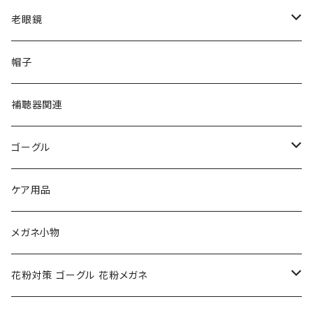
VivienneWestwood ヴィヴィアン
gucci グッチ
老眼鏡
PAGE BOY ページボーイ
VivienneWestwood ヴィヴィアン
エッシェンバッハ Eschenbach
帽子
フルラ FURLA
FURLA フルラ
PORSCHE DESIGN ポルシェデザイン
補聴器関連
トムフォード TOM FORD
トムフォード TOM FORD
ルーペ
ゴーグル
NIKE ナイキ
Oakley オークリー
アックス AXE
ケア用品
クロエ chloe
renoma レノマ
花粉対策ゴーグル
メガネ小物
ポリス POLICE
RODEN STOCK ローデンストック
度つき対応ゴーグル
花粉対策 ゴーグル 花粉メガネ