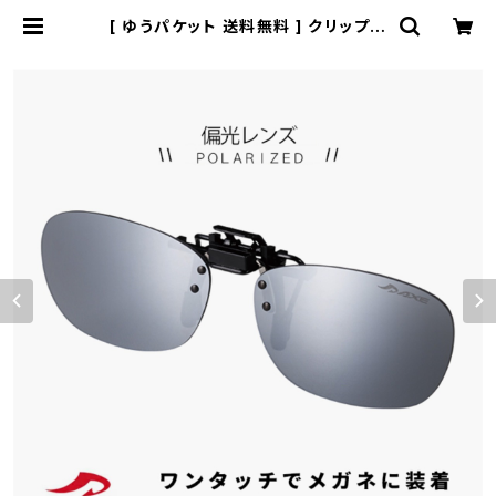
[ ゆうパケット 送料無料 ] クリップオ
ンサングラス as-7p-sv 偏光レンズ
axe [ 眼鏡に クリップオン で着用 ]
メガネ に クリップ オン 跳ね上げ式
サングラス 偏光サングラス アックス
UVカット ミラーレンズ アウトドア 運
転用 自転車 ドライブ 釣り フィッシン
グ | 【サングラスドッグ】メガネ・サン
グラス・帽子 の 通販