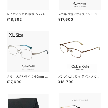
レイバン メガネ 眼鏡 rx7248d
メガネ 大きいサイズ nt-6002 1
2000 55mm Ray-Ban 眼鏡
8 60mm 日本製 AMIPARIS メ
¥18,392
¥17,600
メンズ レディース ユニセックス
ンズ 眼鏡 XLサイズ ビック フレ
モデル rx7248d スクエア 型 フ
ーム 鯖江 メガネ チタン フレー
レーム めがね 黒縁 ブラック 黒
ム amiparis 軽量 チタン titani
ぶち ダミーレンズ発送
um アミパリ スクエア型 ダーク
ネイビー
メガネ 大きいサイズ 60mm NT
メンズ カルバンクライン メガネ
-6002 12 日本製 AMIPARIS
ck23111lb-200 calvin klein
¥17,600
¥18,700
メンズ 眼鏡 XLサイズ ビッグ フ
眼鏡 ck23111lb スクエア 型 め
レーム 鯖江 チタン フレーム a
がね カルバン・クライン チタン
miparis 軽量 チタン アミパリ
メタル フレーム
スクエア型 銀縁 シルバー