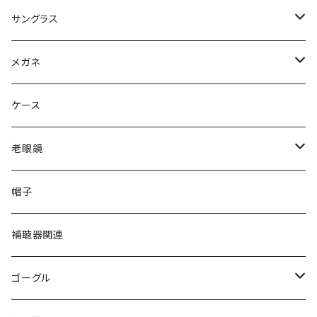
サングラス
Ray-Ban レイバン
メガネ
gucci グッチ
Ray-Ban レイバン
ケース
VivienneWestwood ヴィヴィアン
gucci グッチ
老眼鏡
PAGE BOY ページボーイ
VivienneWestwood ヴィヴィアン
エッシェンバッハ Eschenbach
帽子
フルラ FURLA
FURLA フルラ
PORSCHE DESIGN ポルシェデザイン
補聴器関連
トムフォード TOM FORD
トムフォード TOM FORD
ルーペ
ゴーグル