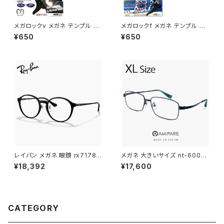
メガロックv メガネ テンプル 調
メガロックf メガネ テンプル 調
整 アジャスター 眼鏡 ずり 落ち
整 アジャスター 眼鏡 ずり 落ち
¥650
¥650
防止 固定 めがね ズレ防止
防止 固定 めがね ズレ防止
レイバン メガネ 眼鏡 rx7178d
メガネ 大きいサイズ nt-6002 1
5725 51mm Ray-Ban 眼鏡 メ
8 60mm 日本製 AMIPARIS メ
¥18,392
¥17,600
ンズ レディース ユニセックス モ
ンズ 眼鏡 XLサイズ ビック フレ
デル rx7178d ボストン Phant
ーム 鯖江 メガネ チタン フレー
os ファントス 型 フレーム 黒縁
ム amiparis 軽量 チタン titani
ブラック 黒ぶち 丸メガネ ダミー
um アミパリ スクエア型 ダーク
レンズ発送
ネイビー
CATEGORY