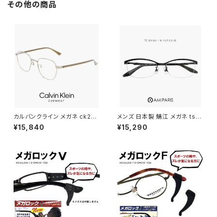
その他の商品
カルバンクライン メガネ ck221
メンズ 日本製 鯖江 メガネ ts-8
30lb-021 48mm calvin klei
061 19 amiparis 眼鏡 チタン
¥15,840
¥15,290
n 眼鏡 メンズ レディース ユニセ
フレーム ts8061 アミパリ ナイ
ックス CK22130LB スクエア
ロール ハーフリム MADE IN J
型 めがね カルバン・クライン チ
APAN Titanium 黒縁 黒ぶち
タン メタル フレーム ダミーレン
めがね
ズ発送