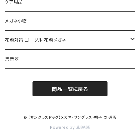
NIKE ナイキ
Oakley オークリー
アックス AXE
ケア用品
クロエ chloe
renoma レノマ
花粉対策ゴーグル
メガネ小物
ポリス POLICE
RODEN STOCK ローデンストック
度つき対応ゴーグル
花粉対策 ゴーグル 花粉メガネ
コンバース CONVERSE
adidas アディダス
アーバンリサーチ URBAN RESEARCH
S-size
集音器
チャンピオン Champion
PORSCHE DESIGN ポルシェ デザイン
ヴィーナスヴィーナス VENUS!VENUS!
M-size
商品一覧に戻る
CHARME (シャルム)
ポロ ラルフローレン Polo Ralph Lauren
L-size
OAkley オークリー
ニューバランス NEWBALANCE
サングラス
© 【サングラスドッグ】メガネ・サングラス・帽子 の 通販
Powered by
オークリー ケース パーツ
SMITH スミス
DITA ディータ