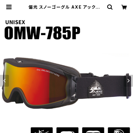
偏光 スノーゴーグル AXE アックス o
mw-785p-re 偏光レンズ 曇り止め
加工 ダブルレンズ ミラーレンズ メン
ズ レディース どちらも おすすめ 非球
面レンズ スキー スノボー スノー ゴー
グル ブラック 黒 uvカット [ ヘルメッ
ト 対応 ] [ 眼鏡 メガネ 着用可能 ] |
【サングラスドッグ】メガネ・サングラ
ス・帽子 の 通販