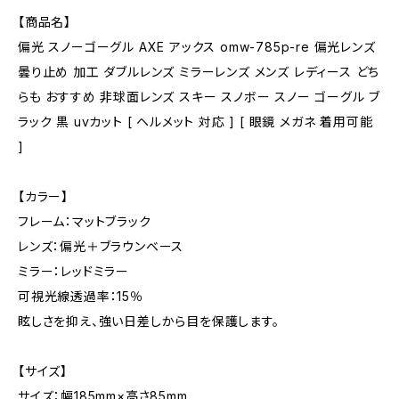
【商品名】
偏光 スノーゴーグル AXE アックス omw-785p-re 偏光レンズ
曇り止め 加工 ダブルレンズ ミラーレンズ メンズ レディース どち
らも おすすめ 非球面レンズ スキー スノボー スノー ゴーグル ブ
ラック 黒 uvカット [ ヘルメット 対応 ] [ 眼鏡 メガネ 着用可能
]
【カラー】
フレーム：マットブラック
レンズ：偏光＋ブラウンベース
ミラー：レッドミラー
可視光線透過率：15％
眩しさを抑え、強い日差しから目を保護します。
【サイズ】
サイズ：幅185mm×高さ85mm