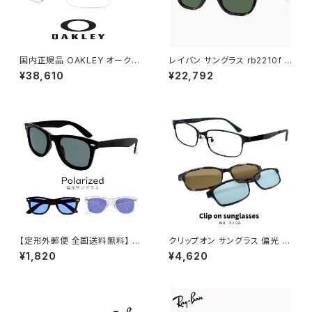
国内正規品 OAKLEY オークリ
レイバン サングラス rb2210f 9
ー サングラス oo9463a-1939
02/31 53mm Ray-Ban RB22
¥38,610
¥22,792
sutro lite a 調光サングラス 9
10F 90231 ウェリントン ボスト
46319 スートロ ライト clear p
ン ボスリントン型 メンズ レディ
hotochromic スポーツサング
ース べっ甲 柄 ハバナ カラー ア
ラス uvカット 自転車 野球 通勤
ジアンフィット フルフィッティン
ランニング 登山 にも おすすめ
グ モデル
アジアンフィット モデル 00946
3a-19 ホワイト 白 日本正規品
【定形外郵便 全国送料無料】 g
クリップオン サングラス 偏光 レ
c355 メンズ 偏光サングラス 偏
ンズ付き 眼鏡 3136-1 メガネ
¥1,820
¥4,620
光 レンズ サングラス UVカット
メンズ クリップオンサングラス
ウェリントン 型 紫外線対策 人
偏光サングラス メタル スクエア
気 おすすめ フレーム 【定形外
フレーム 黒縁 黒ぶち ブラック
郵便 対応】
カラー おしゃれ 度付き対応 サ
ングラス