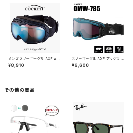
球面 スキー スノボー uvカット
Sサイズ 曇り止め10才 11才 12
ブラック 黒 フレーム [ ヘルメッ
才 13才 14才 15才 11歳 12歳 1
ト 対応 ] [ 大きい 眼鏡 大きめ
3歳 14歳 15歳 ヘルメット 対応
メガネ 着用可能 ]
眼鏡 メガネ 着用可能
メンズ スノーゴーグル AXE ax
スノーゴーグル AXE アックス o
990-wcm-nb COCK PIT ア
mw-785-mgr 曇り止め 加工
¥8,910
¥6,600
ックス コックピット 撥水 曇り止
ダブルレンズ ミラーレンズ メン
め 加工 ダブルレンズ ミラーレ
ズ レディース どちらも おすすめ
ンズ 非球面レンズ スキー スノ
非球面レンズ スキー スノボー
ボー スノー [ ヘルメット 対応 ] [
スノー ゴーグル [ ヘルメット 対
眼鏡 メガネ 着用可能 ]
応 ] [ 眼鏡 メガネ 着用可能 ]
その他の商品