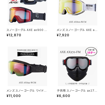
スノーゴーグル AXE ax900 W
メンズ スノーゴーグル AXE ax
CM GY アックス スノー ゴーグ
800 wcm go [ 曇りにくく・最
¥12,870
¥7,920
ル ax900-wcm メンズ レディ
高峰のフィット感 ] アックス スノ
ース ユニセックス 平面 曇り止
ー ゴーグル 男性用 ax800-w
め レンズ 跳ね上げ スキー スノ
cm-go 曇り止め 加工 ダブルレ
ボー ミラーレンズ マットグレー
ンズ ミラー スキー スノボー uv
フレーム メガネ着用 ヘルメット
カット ホワイト 白 フレーム 曇ら
対応 可能
ない [ ヘルメット 対応 ] [ 眼鏡
メガネ 着用可能 ]
メンズ スノーゴーグル ワイドレ
子供用 スノーゴーグル ax270-
ンズ AXE ax899 wcm pk ア
fm-mbk [ 小学生高学年・中学
¥11,000
¥6,600
ックス スノー ゴーグル 男性用 a
生 小顔の女性 対象 ] フェイス
x899-wcm-pk メンズ 曇り止
マスク AXE アックス スキー ス
め 加工 ダブルレンズ ミラー 非
ノボー スノー ジュニア ゴーグル