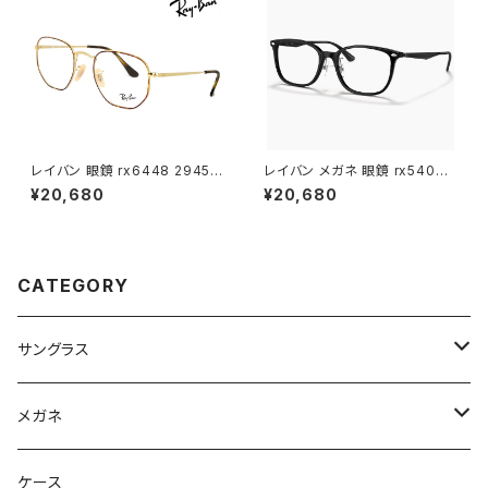
レイバン 眼鏡 rx6448 2945 5
レイバン メガネ 眼鏡 rx5403d
1mm メガネ Ray-Ban 多角形
5725 54mm Ray-Ban 眼鏡
¥20,680
¥20,680
型 ヘキサゴン フレーム rb644
メンズ レディース ユニセックス
8 めがね メンズ レディース
rx5403d スクエア 型 フレーム
黒縁 ブラック 黒ぶち 横幅 広い
少し 大きめ 大きい サイズ ダミ
ーレンズ発送
CATEGORY
サングラス
Ray-Ban レイバン
メガネ
gucci グッチ
Ray-Ban レイバン
ケース