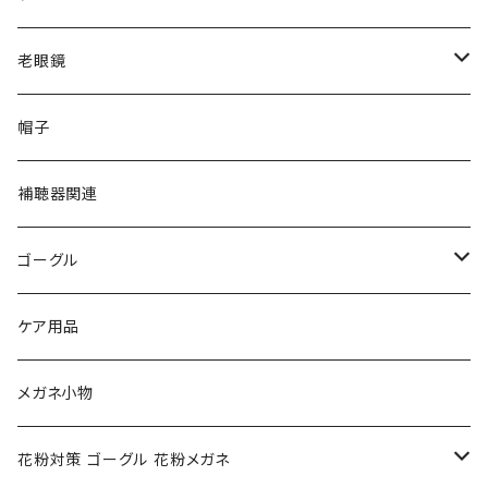
VivienneWestwood ヴィヴィアン
gucci グッチ
老眼鏡
PAGE BOY ページボーイ
VivienneWestwood ヴィヴィアン
エッシェンバッハ Eschenbach
帽子
フルラ FURLA
FURLA フルラ
PORSCHE DESIGN ポルシェデザイン
補聴器関連
トムフォード TOM FORD
トムフォード TOM FORD
ルーペ
ゴーグル
NIKE ナイキ
Oakley オークリー
アックス AXE
ケア用品
クロエ chloe
renoma レノマ
花粉対策ゴーグル
メガネ小物
ポリス POLICE
RODEN STOCK ローデンストック
度つき対応ゴーグル
花粉対策 ゴーグル 花粉メガネ