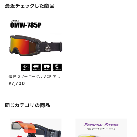
最近チェックした商品
偏光 スノーゴーグル AXE アッ
クス omw-785p-re 偏光レン
¥7,700
ズ 曇り止め 加工 ダブルレンズ
ミラーレンズ メンズ レディース
どちらも おすすめ 非球面レンズ
スキー スノボー スノー ゴーグル
ブラック 黒 uvカット [ ヘルメッ
同じカテゴリの商品
ト 対応 ] [ 眼鏡 メガネ 着用可
能 ]