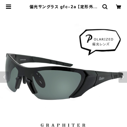
偏光サングラス gfc-2a 【定形外郵
便 配送】 釣り ドライブ ゴルフ アウト
ドア キャンプ メンズ スポーツサング
ラス 偏光グラス 偏光 カラーレンズ サ
ングラス 運転用 ランニング 自転車 u
vカット 紫外線対策 シールド型 1枚レ
ンズ | 【サングラスドッグ】メガネ・サ
ングラス・帽子 の 通販