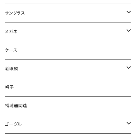
サングラス
Ray-Ban レイバン
メガネ
gucci グッチ
Ray-Ban レイバン
ケース
VivienneWestwood ヴィヴィアン
gucci グッチ
老眼鏡
PAGE BOY ページボーイ
VivienneWestwood ヴィヴィアン
エッシェンバッハ Eschenbach
帽子
フルラ FURLA
FURLA フルラ
PORSCHE DESIGN ポルシェデザイン
補聴器関連
トムフォード TOM FORD
トムフォード TOM FORD
ルーペ
ゴーグル