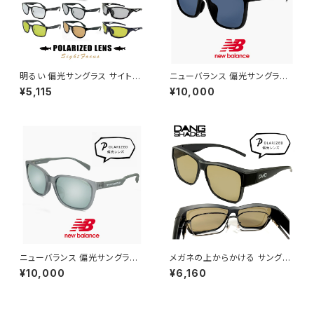
明るい 偏光サングラス サイトフ
ニューバランス 偏光サングラス
ォーカス SF メンズ レディース
nb08141x c01p 偏光 スポー
¥5,115
¥10,000
ユニセックス モデル スポーツサ
ツサングラス New Balance n
ングラス 軽量 偏光 サングラス
ewbalance サングラス NB08
ライトカラー / 釣り フィッシング
141X 釣り ゴルフ ランニング ア
ドライブ ランニング アウトドア
ウトドア スクエア 型 軽量 メン
に おすすめ 軽量
ズ レディース ユニセックス モデ
ル ブランド ブラック フレーム 偏
光レンズ
ニューバランス 偏光サングラス
メガネの上からかける サングラ
nbs08115x c04p 偏光 スポー
ス vidgov0005 ダンシェイデ
¥10,000
¥6,160
ツサングラス New Balance n
ィーズ オーバーグラス 偏光サン
ewbalance サングラス [ 釣り
グラス オーバーサングラス Mon
ゴルフ ランニング アウトドア ]
do JP モンド ジャパン 眼鏡の
軽量 メンズ レディース ユニセッ
上 からかけられる サングラス