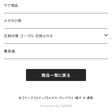
NIKE ナイキ
Oakley オークリー
アックス AXE
ケア用品
クロエ chloe
renoma レノマ
花粉対策ゴーグル
メガネ小物
ポリス POLICE
RODEN STOCK ローデンストック
度つき対応ゴーグル
花粉対策 ゴーグル 花粉メガネ
コンバース CONVERSE
adidas アディダス
アーバンリサーチ URBAN RESEARCH
S-size
集音器
チャンピオン Champion
PORSCHE DESIGN ポルシェ デザイン
ヴィーナスヴィーナス VENUS!VENUS!
M-size
商品一覧に戻る
CHARME (シャルム)
ポロ ラルフローレン Polo Ralph Lauren
L-size
OAkley オークリー
ニューバランス NEWBALANCE
サングラス
© 【サングラスドッグ】メガネ・サングラス・帽子 の 通販
Powered by
オークリー ケース パーツ
SMITH スミス
DITA ディータ