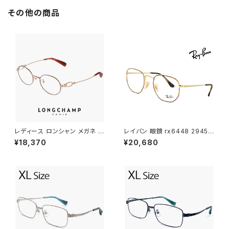
クス モデル マットグレー フレー
偏光レンズ Lサイズ 大きめ 大き
その他の商品
ム ミラーレンズ
い サイズ
レディース ロンシャン メガネ lo
レイバン 眼鏡 rx6448 2945 5
2550lbj-734 48mm longch
1mm メガネ Ray-Ban 多角形
¥18,370
¥20,680
amp 眼鏡 かわいい おしゃれ オ
型 ヘキサゴン フレーム rb644
ーバル 型 軽量 チタン フレーム
8 めがね メンズ レディース
ブランド AMBER GOLD/BOR
DEAUX アンバーゴールド ボル
ドー カラー ダミーレンズ発送