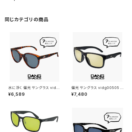
ルフ アウトドア キャンプ メンズ
スポーツサングラス 偏光グラス
偏光 カラーレンズ サングラス
運転用 ランニング 自転車 uvカ
ット 紫外線対策 シールド型 1枚
同じカテゴリの商品
レンズ
水に浮く 偏光 サングラス vidg
偏光 サングラス vidg00505 ダ
00492 ダンシェイディーズ フ
ンシェイディーズ ALL TERRAI
¥6,589
¥7,480
ローティー DANG SHADES 偏
N JP DANG SHADES オール
光サングラス FLOATY B dang
テレイン・ジェイピー ブランド ラ
shades ブランド 軽い 軽量 メ
イトカラー 偏光サングラス 軽量
ンズ レディース ユニセックス ボ
6カーブ ボードスポーツ ランニ
ストン型 フレーム 偏光 レンズ u
ング 釣り ゴルフ ツーリング 自
v400 uvカット 釣り アウトドア
転車 車 運転用 メンズ レディー
キャンプ おすすめ
ス ユニセックス uvカット