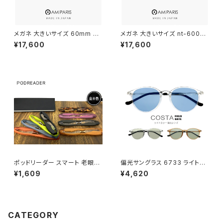
メガネ 大きいサイズ 60mm NT
メガネ 大きいサイズ nt-6002 1
-6002 12 日本製 AMIPARIS
8 60mm 日本製 AMIPARIS メ
¥17,600
¥17,600
メンズ 眼鏡 XLサイズ ビッグ フ
ンズ 眼鏡 XLサイズ ビック フレ
レーム 鯖江 チタン フレーム a
ーム 鯖江 メガネ チタン フレー
miparis 軽量 チタン アミパリ
ム amiparis 軽量 チタン titani
スクエア型 銀縁 シルバー
um アミパリ スクエア型 ダーク
ネイビー
ポッドリーダー スマート 老眼鏡
偏光サングラス 6733 ライトカ
シニアグラス リーディンググラス
ラー レンズ サングラス アウトド
¥1,609
¥4,620
スマホ老眼鏡 メンズ 男性 レデ
ア キャンプ 釣り 運転用 ドライ
ィース 女性 おしゃれ 軽量 携
ブ クリアフレーム メンズ レディ
帯 スマホ老眼鏡 podreader s
ース 偏光グラス 偏光 カラーレ
mart
ンズ サングラス かわいい おしゃ
れ uvカット 紫外線対策 ボスト
CATEGORY
ン 型 フレーム