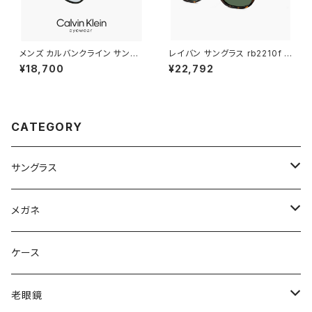
メンズ カルバンクライン サング
レイバン サングラス rb2210f 9
ラス ck23560slb 001 calvin
02/31 53mm Ray-Ban RB22
¥18,700
¥22,792
klein MALE モデル ウェリント
10F 90231 ウェリントン ボスト
ン 型 UVカット UV400 紫外線
ン ボスリントン型 メンズ レディ
対策 カルバン・クライン 男性用
ース べっ甲 柄 ハバナ カラー ア
黒縁 黒ぶち ブラック フレーム
ジアンフィット フルフィッティン
薄い 色 ライトカラー レンズ
グ モデル
CATEGORY
サングラス
Ray-Ban レイバン
メガネ
gucci グッチ
Ray-Ban レイバン
ケース
VivienneWestwood ヴィヴィアン
gucci グッチ
老眼鏡