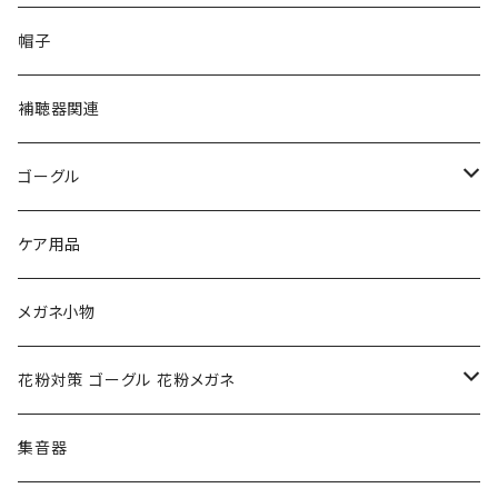
PAGE BOY ページボーイ
VivienneWestwood ヴィヴィアン
エッシェンバッハ Eschenbach
帽子
フルラ FURLA
FURLA フルラ
PORSCHE DESIGN ポルシェデザイン
補聴器関連
トムフォード TOM FORD
トムフォード TOM FORD
ルーペ
ゴーグル
NIKE ナイキ
Oakley オークリー
アックス AXE
ケア用品
クロエ chloe
renoma レノマ
花粉対策ゴーグル
メガネ小物
ポリス POLICE
RODEN STOCK ローデンストック
度つき対応ゴーグル
花粉対策 ゴーグル 花粉メガネ
コンバース CONVERSE
adidas アディダス
アーバンリサーチ URBAN RESEARCH
S-size
集音器