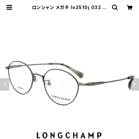
ロンシャン メガネ lo2510j 032 レ
ディース longchamp 眼鏡 アジアン
フィットモデル 小振り 女性用 かわい
い おしゃれ オーバル ボストン 型 軽
量 チタン フレーム | 【サングラスドッ
グ】メガネ・サングラス・帽子 の 通販