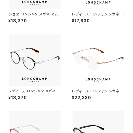
小さめ ロンシャン メガネ lo27
レディース ロンシャン メガネ lo
46lbj-200 47mm longcha
2178lbj-714 50mm longch
¥18,370
¥17,930
mp 眼鏡 メンズ レディース ユ
amp 眼鏡 かわいい おしゃれ
ニセックス 軽量 ボスリントン 型
軽量 オーバル 型 チタン フレー
ボストン ウェリントン アジアン
ム FEMALE TITANIUM アジア
フィット モデル 幅 小さい 茶色
ンフィット モデル ゴールド カラ
ブラウン ダミーレンズ発送
ー ダミーレンズ発送
レディース ロンシャン メガネ lo
レディース ロンシャン メガネ lo
2548lbj-002 47mm longch
2541lbj n 731 49mm longc
¥18,370
¥22,330
amp 眼鏡 かわいい おしゃれ
hamp 眼鏡 かわいい おしゃれ
軽量 チタン フレーム ブランド
軽量 チタン フレーム ツーポイ
黒縁 黒ぶち SATIN BLACK カ
ント リムレス 枠なし フレームレ
ラー ダミーレンズ発送
ス ふちなし 丸メガネ ダミーレン
ズ発送