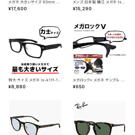
メガネ 大きいサイズ 60mm nt
メンズ 日本製 鯖江 メガネ ts-8
-6002-15 日本製 AMIPARIS
061 19 amiparis 眼鏡 チタン
¥17,600
¥15,290
メンズ 眼鏡 XLサイズ ビッグ フ
フレーム ts8061 アミパリ ナイ
レーム 鯖江 チタン フレーム a
ロール ハーフリム MADE IN J
miparis 軽量 チタン アミパリ
APAN Titanium 黒縁 黒ぶち
スクエア型 銀縁 ガンメタル
めがね
特大 サイズ メガネ ls-k11f-1 6
メガロックv メガネ テンプル 調
2mm LANCETTI 眼鏡 ランチ
整 アジャスター 眼鏡 ずり 落ち
¥8,880
¥650
ェッティ メンズ ブランド スクエ
防止 固定 めがね ズレ防止
ア型 セル フレーム お相撲さん
力士 横幅 広い 大きいフレーム
おしゃれ 大きいサイズ 黒縁 黒
ぶち ダミーレンズ発送