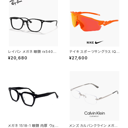
レイバン メガネ 眼鏡 rx5403d
ナイキ スポーツサングラス IQ9
5725 54mm Ray-Ban 眼鏡
341X 819 NIKE ACG VISTA
¥20,680
¥27,600
メンズ レディース ユニセックス
PEAK サングラス 大きめ 大きい
rx5403d スクエア 型 フレーム
サイズ [ 自転車 野球 ゴルフ ア
黒縁 ブラック 黒ぶち 横幅 広い
ウトドア ランニング マリンスポ
少し 大きめ 大きい サイズ ダミ
ーツ ] メンズ レディース ユニセ
ーレンズ発送
ックス ハーフリム ビッグフレー
ム オレンジ カラー ミラーレンズ
メガネ 1518-1 眼鏡 肉厚 ウェリ
メンズ カルバンクライン メガネ