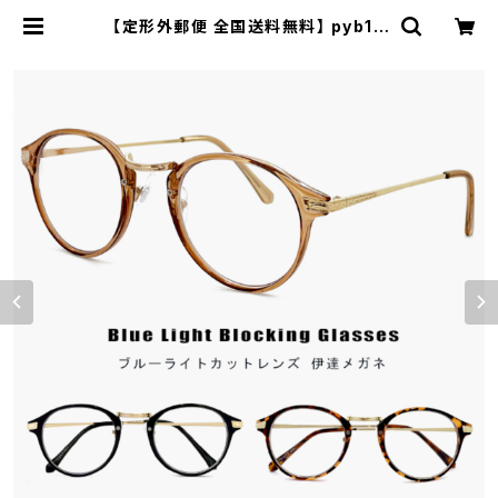
【定形外郵便 全国送料無料】 pyb10
3 ブルーライトカット メガネ PCメガ
ネ 伊達メガネ 度なし ブルーライト 3
9％カット ボストン uvカット 紫外線
対策 | 【サングラスドッグ】メガネ・サ
ングラス・帽子 の 通販