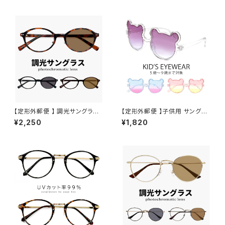
【定形外郵便 】 調光サングラス j
【定形外郵便 】子供用 サングラ
j4138 メンズ レディース ユニセ
ス zs8206 キッズ 小学生 低学
¥2,250
¥1,820
ックス モデル オシャレ かわいい
年 から 中学年 対象 おしゃれ
オーバル 型 JJ4138 uvカット
かわいい クマちゃん 男の子 女
紫外線対策 調光レンズ 色が変
の子 5歳 6歳 7歳 8歳 9歳 小
わる サングラス
学校 ライトカラー 透明 クリア
フレーム uvカット 紫外線対策
インスタ映え