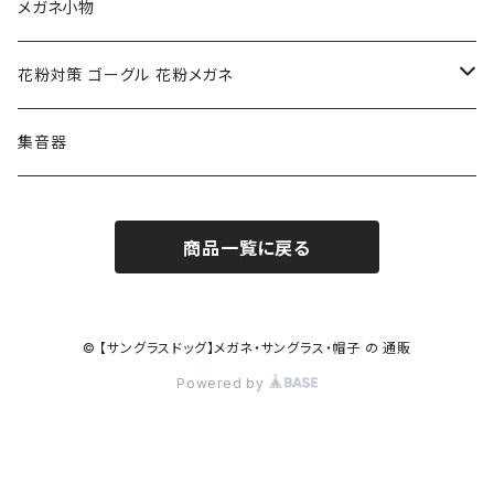
クロエ chloe
renoma レノマ
花粉対策ゴーグル
メガネ小物
ポリス POLICE
RODEN STOCK ローデンストック
度つき対応ゴーグル
花粉対策 ゴーグル 花粉メガネ
コンバース CONVERSE
adidas アディダス
アーバンリサーチ URBAN RESEARCH
S-size
集音器
チャンピオン Champion
PORSCHE DESIGN ポルシェ デザイン
ヴィーナスヴィーナス VENUS!VENUS!
M-size
商品一覧に戻る
CHARME (シャルム)
ポロ ラルフローレン Polo Ralph Lauren
L-size
OAkley オークリー
ニューバランス NEWBALANCE
サングラス
© 【サングラスドッグ】メガネ・サングラス・帽子 の 通販
Powered by
オークリー ケース パーツ
SMITH スミス
DITA ディータ
アーバンリサーチ URBAN RESEARCH
NICOLE ニコル