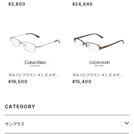
ントン ブラック 黒縁 黒ぶち
ck26109lb-033 ツーポイント
¥3,800
¥24,640
calvin klein 眼鏡 ツーポイン
ト CK26109LB チタン titaniu
m フレーム 枠なし フレームレス
カルバン・クライン ダミーレンズ
発送
カルバンクライン メンズ メガネ
カルバンクライン メンズ メガネ
ck21114a-008 calvin klein
ck20145a-200 calvin klein
¥16,500
¥15,400
眼鏡 ck21114a めがね カルバ
眼鏡 ck20145a めがね カルバ
ン・クライン チタン メタル フレ
ン・クライン チタン メタル フレ
ーム スクエア 型
ーム ナイロール ハーフリム 型
CATEGORY
サングラス