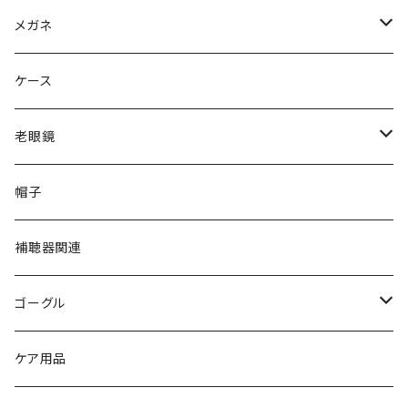
Ray-Ban レイバン
メガネ
gucci グッチ
Ray-Ban レイバン
ケース
VivienneWestwood ヴィヴィアン
gucci グッチ
老眼鏡
PAGE BOY ページボーイ
VivienneWestwood ヴィヴィアン
エッシェンバッハ Eschenbach
帽子
フルラ FURLA
FURLA フルラ
PORSCHE DESIGN ポルシェデザイン
補聴器関連
トムフォード TOM FORD
トムフォード TOM FORD
ルーペ
ゴーグル
NIKE ナイキ
Oakley オークリー
アックス AXE
ケア用品