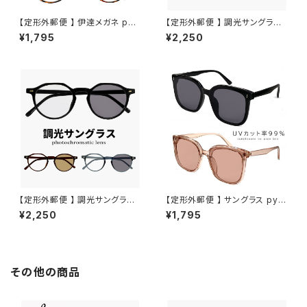
【定形外郵便 】 伊達メガネ py6
【定形外郵便 】 調光サングラス j
412 uvカット 紫外線対策 py6
j4141 小ぶり メンズ レディース
¥1,795
¥2,250
412 クリアサングラス ボストン
ユニセックス モデル オシャレ か
ラウンド 型 コンビネーション フ
わいい ボストン 型 メタル フレ
レーム ダテ眼鏡 メンズ レディー
ーム JJ4141 uvカット 紫外線
ス ユニセックス おしゃれ 黒縁
対策 調光レンズ 色が変わる サ
黒ぶち べっ甲柄 カラー
ングラス
【定形外郵便 】 調光サングラス j
【定形外郵便 】 サングラス py2
j4140 メンズ レディース ユニセ
835 uvカット ウェリントン 型 フ
¥2,250
¥1,795
ックス モデル オシャレ かわいい
ラット ビッグ レンズ メンズ レデ
クラウンパント 型 JJ4140 uv
ィース ユニセックス モデル 人気
カット 紫外線対策 調光レンズ
おしゃれ おすすめ 紫外線対策
色が変わる サングラス
ファッション
その他の商品