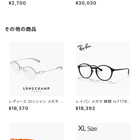
女性用 オーバル型 シンプルデ
9-0111 2 c02 Yohji Yamamo
¥2,700
¥30,030
ザイン 眼鏡
to 鯖江 メンズ 眼鏡 ブランド ナ
イロール タイプ titanium チタ
ン βチタン フレーム グレー カラ
ー ダミーレンズ発送
その他の商品
レディース ロンシャン メガネ lo
レイバン メガネ 眼鏡 rx7178d
2549lbj-773 46mm longch
5725 51mm Ray-Ban 眼鏡 メ
¥18,370
¥18,392
amp 眼鏡 かわいい おしゃれ
ンズ レディース ユニセックス モ
軽量 チタン フレーム ハーフリム
デル rx7178d ボストン Phant
ナイロール タイプ ブランド RO
os ファントス 型 フレーム 黒縁
SE GOLD / MAUVE カラー ダ
ブラック 黒ぶち 丸メガネ ダミー
ミーレンズ発送
レンズ発送