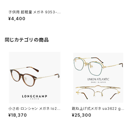
子供用 超軽量 メガネ 9353-1
小学生 低学年 ボストン型 男の
¥4,400
子 女の子
同じカテゴリの商品
小さめ ロンシャン メガネ lo27
跳ね上げ式メガネ ua3622 gd
46lbj-200 47mm longcha
bl 48mm 日本製 ユニオンアト
¥18,370
¥25,300
mp 眼鏡 メンズ レディース ユ
ランティック メガネ unionatlan
ニセックス 軽量 ボスリントン 型
tic 眼鏡 鯖江 レディース 女性
ボストン ウェリントン アジアン
用 はね上げ チタン フレーム M
フィット モデル 幅 小さい 茶色
ADE IN JAPAN ダミーレンズ発