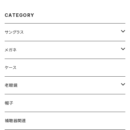
ブランド AMBER GOLD/BOR
ース べっ甲 柄 ハバナ カラー ア
DEAUX アンバーゴールド ボル
ジアンフィット フルフィッティン
ドー カラー ダミーレンズ発送
グ モデル
CATEGORY
サングラス
Ray-Ban レイバン
メガネ
gucci グッチ
Ray-Ban レイバン
ケース
VivienneWestwood ヴィヴィアン
gucci グッチ
老眼鏡
PAGE BOY ページボーイ
VivienneWestwood ヴィヴィアン
エッシェンバッハ Eschenbach
帽子
フルラ FURLA
FURLA フルラ
PORSCHE DESIGN ポルシェデザイン
補聴器関連