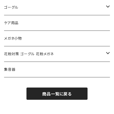
トムフォード TOM FORD
トムフォード TOM FORD
ルーペ
ゴーグル
NIKE ナイキ
Oakley オークリー
アックス AXE
ケア用品
クロエ chloe
renoma レノマ
花粉対策ゴーグル
メガネ小物
ポリス POLICE
RODEN STOCK ローデンストック
度つき対応ゴーグル
花粉対策 ゴーグル 花粉メガネ
コンバース CONVERSE
adidas アディダス
アーバンリサーチ URBAN RESEARCH
S-size
集音器
チャンピオン Champion
PORSCHE DESIGN ポルシェ デザイン
ヴィーナスヴィーナス VENUS!VENUS!
M-size
商品一覧に戻る
CHARME (シャルム)
ポロ ラルフローレン Polo Ralph Lauren
L-size