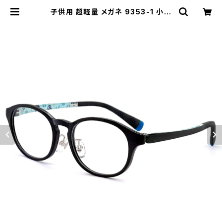
子供用 超軽量 メガネ 9353-1 小学
生 低学年 ボストン型 男の子 女の子
| 【サングラスドッグ】メガネ・サングラ
ス・帽子 の 通販