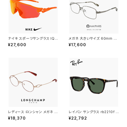
ナイキ スポーツサングラス IQ9
メガネ 大きいサイズ 60mm nt
341X 819 NIKE ACG VISTA
-6002-15 日本製 AMIPARIS
¥27,600
¥17,600
PEAK サングラス 大きめ 大きい
メンズ 眼鏡 XLサイズ ビッグ フ
サイズ [ 自転車 野球 ゴルフ ア
レーム 鯖江 チタン フレーム a
ウトドア ランニング マリンスポ
miparis 軽量 チタン アミパリ
ーツ ] メンズ レディース ユニセ
スクエア型 銀縁 ガンメタル
ックス ハーフリム ビッグフレー
ム オレンジ カラー ミラーレンズ
レディース ロンシャン メガネ lo
レイバン サングラス rb2210f 9
2550lbj-734 48mm longch
02/31 53mm Ray-Ban RB22
¥18,370
¥22,792
amp 眼鏡 かわいい おしゃれ オ
10F 90231 ウェリントン ボスト
ーバル 型 軽量 チタン フレーム
ン ボスリントン型 メンズ レディ