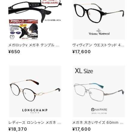
メガロックv メガネ テンプル 調
ヴィヴィアン ウエストウッド 40-
整 アジャスター 眼鏡 ずり 落ち
0042 c03 レディース メガネ V
¥650
¥17,600
防止 固定 めがね ズレ防止
ivienne Westwood 眼鏡 40
-0042-3 スクエア 型 フレーム
オーブ 黒縁 黒ぶち ブラック カ
ラー ダミーレンズ発送
レディース ロンシャン メガネ lo
メガネ 大きいサイズ 60mm NT
2548lbj-200 47mm longch
-6002 12 日本製 AMIPARIS
¥18,370
¥17,600
amp 眼鏡 かわいい おしゃれ
メンズ 眼鏡 XLサイズ ビッグ フ