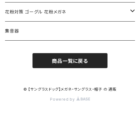
ポリス POLICE
RODEN STOCK ローデンストック
度つき対応ゴーグル
花粉対策 ゴーグル 花粉メガネ
コンバース CONVERSE
adidas アディダス
アーバンリサーチ URBAN RESEARCH
S-size
集音器
チャンピオン Champion
PORSCHE DESIGN ポルシェ デザイン
ヴィーナスヴィーナス VENUS!VENUS!
M-size
商品一覧に戻る
CHARME (シャルム)
ポロ ラルフローレン Polo Ralph Lauren
L-size
OAkley オークリー
ニューバランス NEWBALANCE
サングラス
© 【サングラスドッグ】メガネ・サングラス・帽子 の 通販
Powered by
オークリー ケース パーツ
SMITH スミス
DITA ディータ
アーバンリサーチ URBAN RESEARCH
NICOLE ニコル