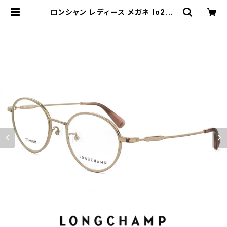
ロンシャン レディース メガネ lo250
6j-601 longchamp 眼鏡 ジャパン
フィット チタン メタル 軽量 ボストン
オーバル 丸メガネ | 【サングラスドッ
グ】メガネ・サングラス・帽子 の 通販