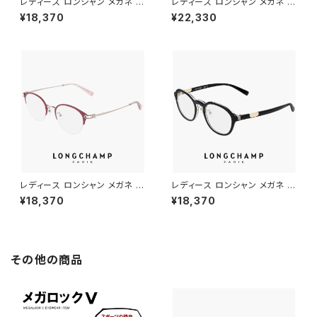
レディース ロンシャン メガネ lo
レディース ロンシャン メガネ lo
2548lbj-002 47mm longch
2541lbj n 731 49mm longc
¥18,370
¥22,330
amp 眼鏡 かわいい おしゃれ
hamp 眼鏡 かわいい おしゃれ
軽量 チタン フレーム ブランド
軽量 チタン フレーム ツーポイ
黒縁 黒ぶち SATIN BLACK カ
ント リムレス 枠なし フレームレ
ラー ダミーレンズ発送
ス ふちなし 丸メガネ ダミーレン
ズ発送
レディース ロンシャン メガネ lo
レディース ロンシャン メガネ lo
2543lbj-602 47mm longch
2789lbj-001 47mm longch
¥18,370
¥18,370
amp 眼鏡 かわいい おしゃれ
amp 眼鏡 かわいい おしゃれ
軽量 ナイロール ハーフリム チ
軽量 ボストン 型 フレーム ブラ
タン フレーム ブランド ORCHI
ンド 黒縁 黒ぶち ブラック カラ
D オーキッド カラー ダミーレン
ー ダミーレンズ発送
ズ発送
その他の商品