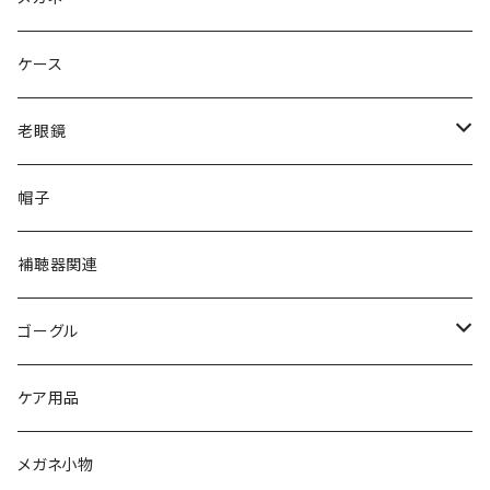
gucci グッチ
Ray-Ban レイバン
ケース
VivienneWestwood ヴィヴィアン
gucci グッチ
老眼鏡
PAGE BOY ページボーイ
VivienneWestwood ヴィヴィアン
エッシェンバッハ Eschenbach
帽子
フルラ FURLA
FURLA フルラ
PORSCHE DESIGN ポルシェデザイン
補聴器関連
トムフォード TOM FORD
トムフォード TOM FORD
ルーペ
ゴーグル
NIKE ナイキ
Oakley オークリー
アックス AXE
ケア用品
クロエ chloe
renoma レノマ
花粉対策ゴーグル
メガネ小物