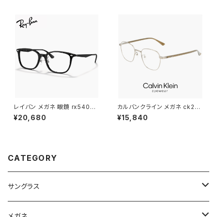
軽量 チタン フレーム ブランド
レーム 鯖江 チタン フレーム a
茶色 ブラウン SATIN BROWN
miparis 軽量 チタン アミパリ
カラー ダミーレンズ発送
スクエア型 銀縁 シルバー
レイバン メガネ 眼鏡 rx5403d
カルバンクライン メガネ ck221
5725 54mm Ray-Ban 眼鏡
30lb-021 48mm calvin klei
¥20,680
¥15,840
メンズ レディース ユニセックス
n 眼鏡 メンズ レディース ユニセ
rx5403d スクエア 型 フレーム
ックス CK22130LB スクエア
黒縁 ブラック 黒ぶち 横幅 広い
型 めがね カルバン・クライン チ
少し 大きめ 大きい サイズ ダミ
タン メタル フレーム ダミーレン
ーレンズ発送
ズ発送
CATEGORY
サングラス
Ray-Ban レイバン
メガネ