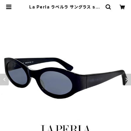
La Perla ラペルラ サングラス spe
003 700 オーバル 型 レディース メ
ンズ ユニセックスモデル フレーム イ
タリア製 ブラック | 【サングラスドッ
グ】メガネ・サングラス・帽子 の 通販