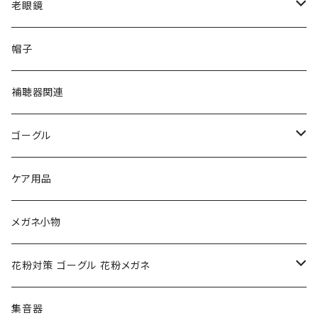
VivienneWestwood ヴィヴィアン
gucci グッチ
老眼鏡
PAGE BOY ページボーイ
VivienneWestwood ヴィヴィアン
エッシェンバッハ Eschenbach
帽子
フルラ FURLA
FURLA フルラ
PORSCHE DESIGN ポルシェデザイン
補聴器関連
トムフォード TOM FORD
トムフォード TOM FORD
ルーペ
ゴーグル
NIKE ナイキ
Oakley オークリー
アックス AXE
ケア用品
クロエ chloe
renoma レノマ
花粉対策ゴーグル
メガネ小物
ポリス POLICE
RODEN STOCK ローデンストック
度つき対応ゴーグル
花粉対策 ゴーグル 花粉メガネ
コンバース CONVERSE
adidas アディダス
アーバンリサーチ URBAN RESEARCH
S-size
集音器