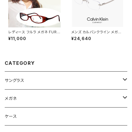
レディース フルラ メガネ FURL
メンズ カルバンクライン メガネ
A 眼鏡 vu4731j レッド ブラウ
ck26109lb-033 ツーポイント
¥11,000
¥24,640
ン パープル [ 度入り ダテ眼鏡
calvin klein 眼鏡 ツーポイン
クリアサングラス 老眼鏡 対応可
ト CK26109LB チタン titaniu
能 ] 可愛い かわいい おしゃれ
m フレーム 枠なし フレームレス
女性 ブランド モデル 度あり ジ
カルバン・クライン ダミーレンズ
ャパンフィットモデル
発送
CATEGORY
サングラス
Ray-Ban レイバン
メガネ
gucci グッチ
Ray-Ban レイバン
ケース