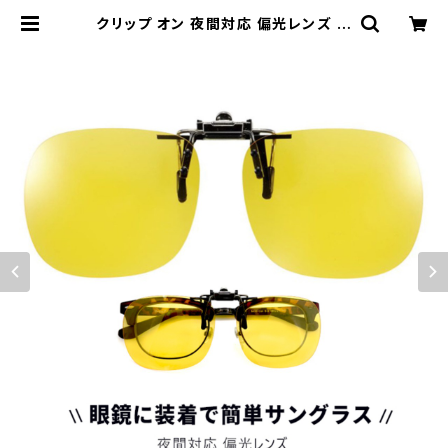
クリップ オン 夜間対応 偏光レンズ 跳
ね上げ式 tka-7 偏光サングラス 夜
の運転 自転車 夜釣り 早朝 夕方 マズ
メ UVカット | 【サングラスドッグ】メ
ガネ・サングラス・帽子 の 通販