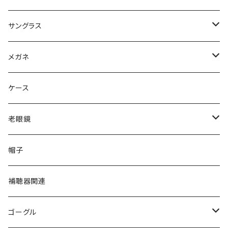
サングラス
Ray-Ban レイバン
メガネ
gucci グッチ
Ray-Ban レイバン
ケース
VivienneWestwood ヴィヴィアン
gucci グッチ
老眼鏡
PAGE BOY ページボーイ
VivienneWestwood ヴィヴィアン
エッシェンバッハ Eschenbach
帽子
フルラ FURLA
FURLA フルラ
PORSCHE DESIGN ポルシェデザイン
補聴器関連
トムフォード TOM FORD
トムフォード TOM FORD
ルーペ
ゴーグル