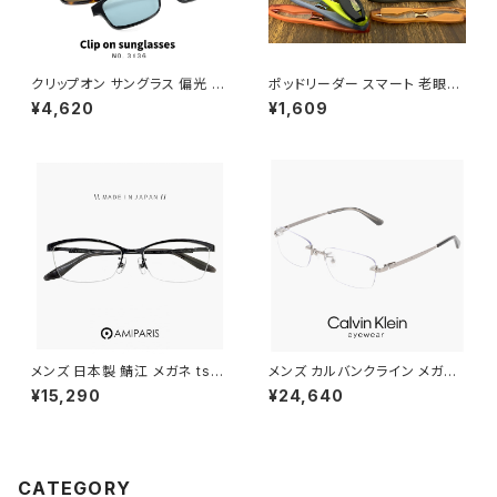
クリップオン サングラス 偏光 レ
ポッドリーダー スマート 老眼鏡
ンズ付き 眼鏡 3136-1 メガネ
シニアグラス リーディンググラス
¥4,620
¥1,609
メンズ クリップオンサングラス
スマホ老眼鏡 メンズ 男性 レデ
偏光サングラス メタル スクエア
ィース 女性 おしゃれ 軽量 携
フレーム 黒縁 黒ぶち ブラック
帯 スマホ老眼鏡 podreader s
カラー おしゃれ 度付き対応 サ
mart
ングラス
メンズ 日本製 鯖江 メガネ ts-8
メンズ カルバンクライン メガネ
061 19 amiparis 眼鏡 チタン
ck26109lb-033 ツーポイント
¥15,290
¥24,640
フレーム ts8061 アミパリ ナイ
calvin klein 眼鏡 ツーポイン
ロール ハーフリム MADE IN J
ト CK26109LB チタン titaniu
APAN Titanium 黒縁 黒ぶち
m フレーム 枠なし フレームレス
めがね
カルバン・クライン ダミーレンズ
発送
CATEGORY