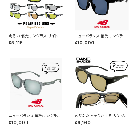
明るい 偏光サングラス サイトフ
ニューバランス 偏光サングラス
ォーカス SF メンズ レディース
nb08141x c01p 偏光 スポー
¥5,115
¥10,000
ユニセックス モデル スポーツサ
ツサングラス New Balance n
ングラス 軽量 偏光 サングラス
ewbalance サングラス NB08
ライトカラー / 釣り フィッシング
141X 釣り ゴルフ ランニング ア
ドライブ ランニング アウトドア
ウトドア スクエア 型 軽量 メン
に おすすめ 軽量
ズ レディース ユニセックス モデ
ル ブランド ブラック フレーム 偏
光レンズ
ニューバランス 偏光サングラス
メガネの上からかける サングラ
nbs08115x c04p 偏光 スポー
ス vidgov0005 ダンシェイデ
¥10,000
¥6,160
ツサングラス New Balance n
ィーズ オーバーグラス 偏光サン
ewbalance サングラス [ 釣り
グラス オーバーサングラス Mon
ゴルフ ランニング アウトドア ]
do JP モンド ジャパン 眼鏡の