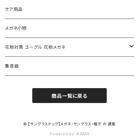
NIKE ナイキ
Oakley オークリー
アックス AXE
ケア用品
クロエ chloe
renoma レノマ
花粉対策ゴーグル
メガネ小物
ポリス POLICE
RODEN STOCK ローデンストック
度つき対応ゴーグル
花粉対策 ゴーグル 花粉メガネ
コンバース CONVERSE
adidas アディダス
アーバンリサーチ URBAN RESEARCH
S-size
集音器
チャンピオン Champion
PORSCHE DESIGN ポルシェ デザイン
ヴィーナスヴィーナス VENUS!VENUS!
M-size
商品一覧に戻る
CHARME (シャルム)
ポロ ラルフローレン Polo Ralph Lauren
L-size
OAkley オークリー
ニューバランス NEWBALANCE
サングラス
© 【サングラスドッグ】メガネ・サングラス・帽子 の 通販
Powered by