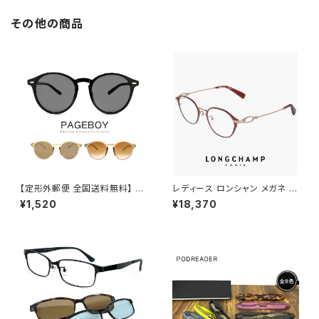
軽量 メンズ レディース ユニセッ
上 からかけられる サングラス
クス モデル マットグレー フレー
偏光レンズ Lサイズ 大きめ 大き
その他の商品
ム ミラーレンズ
い サイズ
【定形外郵便 全国送料無料】 サ
レディース ロンシャン メガネ lo
ングラス ボストン 63882803
2548lbj-602 47mm longch
¥1,520
¥18,370
ユニセックス モデル レディース
amp 眼鏡 かわいい おしゃれ
メンズ UVカット 紫外線対策 ペ
軽量 チタン フレーム ブランド S
ージボーイ 男性 女性 丸サング
ATIN BURGUNDY カラー ダミ
ラス
ーレンズ発送