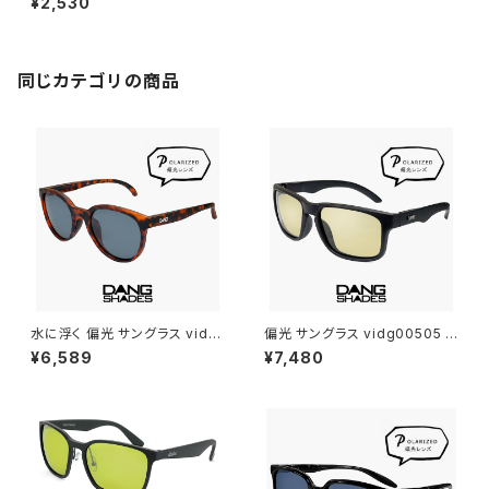
¥2,530
ングラス 夜の運転 自転車 夜釣
り 早朝 夕方 マズメ UVカット
同じカテゴリの商品
水に浮く 偏光 サングラス vidg
偏光 サングラス vidg00505 ダ
00492 ダンシェイディーズ フ
ンシェイディーズ ALL TERRAI
¥6,589
¥7,480
ローティー DANG SHADES 偏
N JP DANG SHADES オール
光サングラス FLOATY B dang
テレイン・ジェイピー ブランド ラ
shades ブランド 軽い 軽量 メ
イトカラー 偏光サングラス 軽量
ンズ レディース ユニセックス ボ
6カーブ ボードスポーツ ランニ
ストン型 フレーム 偏光 レンズ u
ング 釣り ゴルフ ツーリング 自
v400 uvカット 釣り アウトドア
転車 車 運転用 メンズ レディー
キャンプ おすすめ
ス ユニセックス uvカット