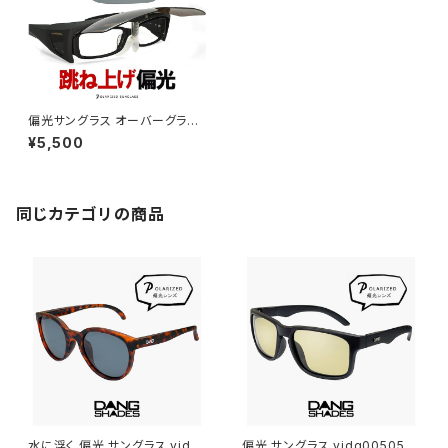
偏光サングラス オーバーグラス
跳ね上げ式 SSC-9-60 眼鏡の
¥5,500
上から着用可能 偏光 ブルーラ
イトカット 跳ね上げ
同じカテゴリの商品
水に浮く 偏光 サングラス vidg
偏光 サングラス vidg00505 ダ