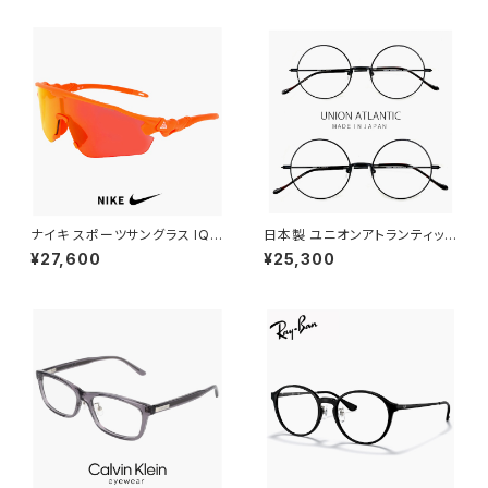
軽量 チタン フレーム ブランド S
ン ボスリントン型 メンズ レディ
ATIN BURGUNDY カラー ダミ
ース べっ甲 柄 ハバナ カラー ア
ーレンズ発送
ジアンフィット フルフィッティン
グ モデル
ナイキ スポーツサングラス IQ9
日本製 ユニオンアトランティック
341X 819 NIKE ACG VISTA
メガネ ua3614 15 【 46mm 5
¥27,600
¥25,300
PEAK サングラス 大きめ 大きい
0mm 】 鯖江 メンズ レディース
サイズ [ 自転車 野球 ゴルフ ア
ラウンド 型 フレーム おしゃれ
ウトドア ランニング マリンスポ
丸メガネ 大きめ 小さめ MADE
ーツ ] メンズ レディース ユニセ
IN JAPAN ブラック 黒縁 黒ぶち
ックス ハーフリム ビッグフレー
カラー
ム オレンジ カラー ミラーレンズ