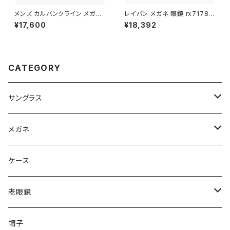
メンズ カルバンクライン メガネ
レイバン メガネ 眼鏡 rx7178d
ck25564lb-n-035 calvin kl
5725 51mm Ray-Ban 眼鏡 メ
¥17,600
¥18,392
ein 眼鏡 CK25564LB スクエ
ンズ レディース ユニセックス モ
ア ウェリントン 型 男性 めがね
デル rx7178d ボストン Phant
カルバン・クライン アセテート フ
os ファントス 型 フレーム 黒縁
レーム クリアグレー カラー
ブラック 黒ぶち 丸メガネ ダミー
レンズ発送
CATEGORY
サングラス
Ray-Ban レイバン
メガネ
gucci グッチ
Ray-Ban レイバン
ケース
VivienneWestwood ヴィヴィアン
gucci グッチ
老眼鏡
PAGE BOY ページボーイ
VivienneWestwood ヴィヴィアン
エッシェンバッハ Eschenbach
帽子