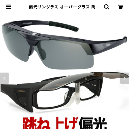
偏光サングラス オーバーグラス 跳ね
上げ式 SSC-9-60 眼鏡の上から着
用可能 偏光 ブルーライトカット 跳ね
上げ | 【サングラスドッグ】メガネ・サ
ングラス・帽子 の 通販