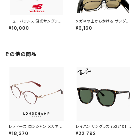
ニューバランス 偏光サングラス
メガネの上からかける サングラ
nbs08115x c04p 偏光 スポー
ス vidgov0005 ダンシェイデ
¥10,000
¥6,160
ツサングラス New Balance n
ィーズ オーバーグラス 偏光サン
ewbalance サングラス [ 釣り
グラス オーバーサングラス Mon
ゴルフ ランニング アウトドア ]
do JP モンド ジャパン 眼鏡の
軽量 メンズ レディース ユニセッ
上 からかけられる サングラス
クス モデル マットグレー フレー
偏光レンズ Lサイズ 大きめ 大き
その他の商品
ム ミラーレンズ
い サイズ
レディース ロンシャン メガネ lo
レイバン サングラス rb2210f 9
2548lbj-602 47mm longch
02/31 53mm Ray-Ban RB22
¥18,370
¥22,792
amp 眼鏡 かわいい おしゃれ
10F 90231 ウェリントン ボスト