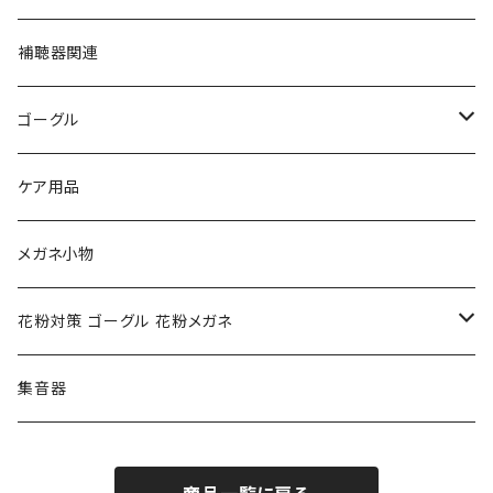
フルラ FURLA
FURLA フルラ
PORSCHE DESIGN ポルシェデザイン
補聴器関連
トムフォード TOM FORD
トムフォード TOM FORD
ルーペ
ゴーグル
NIKE ナイキ
Oakley オークリー
アックス AXE
ケア用品
クロエ chloe
renoma レノマ
花粉対策ゴーグル
メガネ小物
ポリス POLICE
RODEN STOCK ローデンストック
度つき対応ゴーグル
花粉対策 ゴーグル 花粉メガネ
コンバース CONVERSE
adidas アディダス
アーバンリサーチ URBAN RESEARCH
S-size
集音器
チャンピオン Champion
PORSCHE DESIGN ポルシェ デザイン
ヴィーナスヴィーナス VENUS!VENUS!
M-size