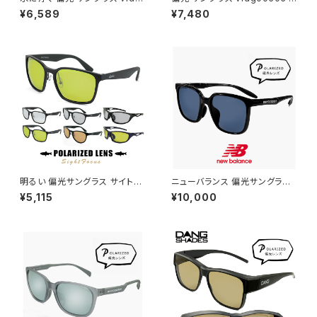
00492 ダンシェイディーズ フ
ンシェイディーズ ALL TERRAI
¥6,589
¥7,480
ローティー DANG SHADES 偏
N JP DANG SHADES オール
光サングラス FLOATY B dang
テレイン・ジェイピー ブランド ラ
shades ブランド 軽い 軽量 メ
イトカラー 偏光サングラス 軽量
ンズ レディース ユニセックス ボ
6カーブ ボードスポーツ ランニ
ストン型 フレーム 偏光 レンズ u
ング 釣り ゴルフ ツーリング 自
v400 uvカット 釣り アウトドア
転車 車 運転用 メンズ レディー
キャンプ おすすめ
ス ユニセックス uvカット
明るい 偏光サングラス サイトフ
ニューバランス 偏光サングラス
ォーカス SF メンズ レディース
nb08141x c01p 偏光 スポー
¥5,115
¥10,000
ユニセックス モデル スポーツサ
ツサングラス New Balance n
ングラス 軽量 偏光 サングラス
ewbalance サングラス NB08
ライトカラー / 釣り フィッシング
141X 釣り ゴルフ ランニング ア
ドライブ ランニング アウトドア
ウトドア スクエア 型 軽量 メン
に おすすめ 軽量
ズ レディース ユニセックス モデ
ル ブランド ブラック フレーム 偏
光レンズ