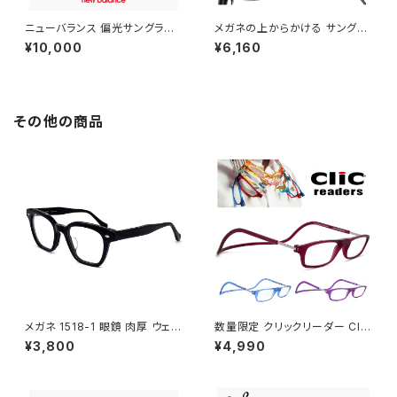
ニューバランス 偏光サングラス
メガネの上からかける サングラ
nbs08115x c04p 偏光 スポー
ス vidgov0005 ダンシェイデ
¥10,000
¥6,160
ツサングラス New Balance n
ィーズ オーバーグラス 偏光サン
ewbalance サングラス [ 釣り
グラス オーバーサングラス Mon
ゴルフ ランニング アウトドア ]
do JP モンド ジャパン 眼鏡の
軽量 メンズ レディース ユニセッ
上 からかけられる サングラス
クス モデル マットグレー フレー
偏光レンズ Lサイズ 大きめ 大き
その他の商品
ム ミラーレンズ
い サイズ
メガネ 1518-1 眼鏡 肉厚 ウェリ
数量限定 クリックリーダー Clic
ントン ブラック 黒縁 黒ぶち
Readers マット ボルドー パー
¥3,800
¥4,990
プル ブルー パステル カラー 老
眼鏡 リーディンググラス シニア
グラス 既製老眼鏡 メンズ レディ
ース おしゃれ 赤 紫 青色 +1.50