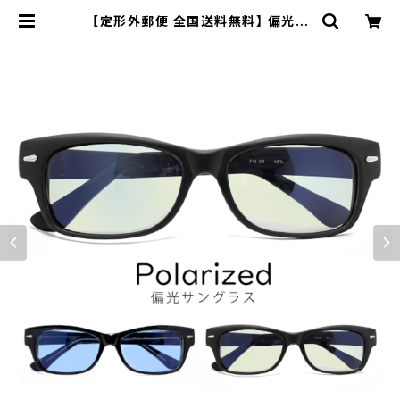
【定形外郵便 全国送料無料】 偏光サ
ングラス formode2 メンズ 薄い 色
サングラス ライトカラー 釣り 偏光 レ
ンズ 反射防止コート AR コート アウ
トドア キャンプ フィッシング ドライブ
ウェリントン 型 男性 uvカット 紫外
線対策 | 【サングラスドッグ】メガネ・
サングラス・帽子 の 通販