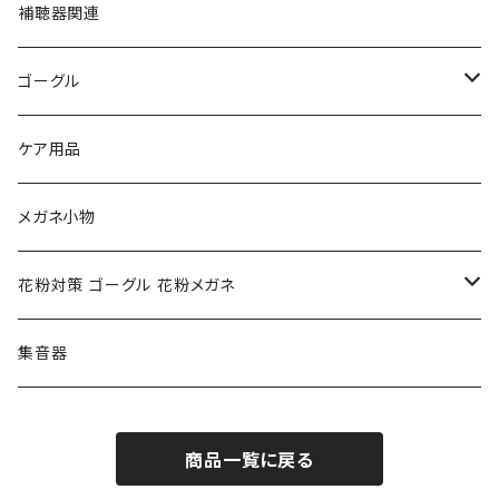
フルラ FURLA
FURLA フルラ
PORSCHE DESIGN ポルシェデザイン
補聴器関連
トムフォード TOM FORD
トムフォード TOM FORD
ルーペ
ゴーグル
NIKE ナイキ
Oakley オークリー
アックス AXE
ケア用品
クロエ chloe
renoma レノマ
花粉対策ゴーグル
メガネ小物
ポリス POLICE
RODEN STOCK ローデンストック
度つき対応ゴーグル
花粉対策 ゴーグル 花粉メガネ
コンバース CONVERSE
adidas アディダス
アーバンリサーチ URBAN RESEARCH
S-size
集音器
チャンピオン Champion
PORSCHE DESIGN ポルシェ デザイン
ヴィーナスヴィーナス VENUS!VENUS!
M-size
商品一覧に戻る
CHARME (シャルム)
ポロ ラルフローレン Polo Ralph Lauren
L-size