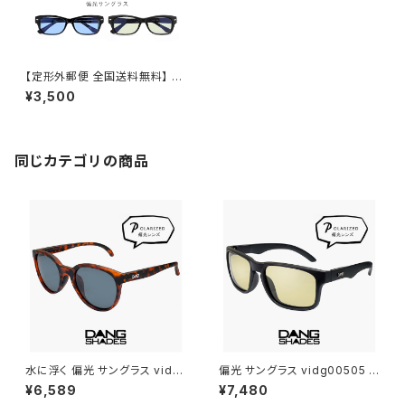
【定形外郵便 全国送料無料】 偏
光サングラス formode2 メン
¥3,500
ズ 薄い 色 サングラス ライトカラ
ー 釣り 偏光 レンズ 反射防止コ
ート AR コート アウトドア キャ
ンプ フィッシング ドライブ ウェ
リントン 型 男性 uvカット 紫外
同じカテゴリの商品
線対策
水に浮く 偏光 サングラス vidg
偏光 サングラス vidg00505 ダ
00492 ダンシェイディーズ フ
ンシェイディーズ ALL TERRAI
¥6,589
¥7,480
ローティー DANG SHADES 偏
N JP DANG SHADES オール