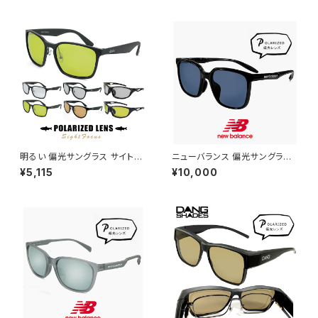
光サングラス FLOATY B dang
テレイン・ジェイピー ブランド ラ
shades ブランド 軽い 軽量 メ
イトカラー 偏光サングラス 軽量
ンズ レディース ユニセックス ボ
6カーブ ボードスポーツ ランニ
ストン型 フレーム 偏光 レンズ u
ング 釣り ゴルフ ツーリング 自
v400 uvカット 釣り アウトドア
転車 車 運転用 メンズ レディー
キャンプ おすすめ
ス ユニセックス uvカット
明るい 偏光サングラス サイトフ
ニューバランス 偏光サングラス
ォーカス SF メンズ レディース
nb08141x c01p 偏光 スポー
¥5,115
¥10,000
ユニセックス モデル スポーツサ
ツサングラス New Balance n
ングラス 軽量 偏光 サングラス
ewbalance サングラス NB08
ライトカラー / 釣り フィッシング
141X 釣り ゴルフ ランニング ア
ドライブ ランニング アウトドア
ウトドア スクエア 型 軽量 メン
に おすすめ 軽量
ズ レディース ユニセックス モデ
ル ブランド ブラック フレーム 偏
光レンズ