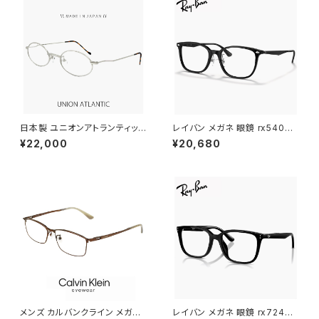
+2.00 +2.50 +3.00 [敬老の
日 父の日 母の日 などの プレ
ゼントにも オススメ]
日本製 ユニオンアトランティック
レイバン メガネ 眼鏡 rx5403d
メガネ ua3600 22 46mm uni
5725 54mm Ray-Ban 眼鏡
¥22,000
¥20,680
onatlantic 眼鏡 鯖江 メンズ
メンズ レディース ユニセックス
男性用 オーバル 型 チタン フレ
rx5403d スクエア 型 フレーム
ーム MADE IN JAPAN マットシ
黒縁 ブラック 黒ぶち 横幅 広い
ルバー 【 笑福亭 鶴瓶 さん 愛用
少し 大きめ 大きい サイズ ダミ
メガネ 】
ーレンズ発送
メンズ カルバンクライン メガネ
レイバン メガネ 眼鏡 rx7248d