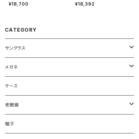
ck23111lb-200 calvin klein
2000 55mm Ray-Ban 眼鏡
¥18,700
¥18,392
眼鏡 ck23111lb スクエア 型 め
メンズ レディース ユニセックス
がね カルバン・クライン チタン
モデル rx7248d スクエア 型 フ
メタル フレーム
レーム めがね 黒縁 ブラック 黒
ぶち ダミーレンズ発送
CATEGORY
サングラス
Ray-Ban レイバン
メガネ
gucci グッチ
Ray-Ban レイバン
ケース
VivienneWestwood ヴィヴィアン
gucci グッチ
老眼鏡
PAGE BOY ページボーイ
VivienneWestwood ヴィヴィアン
エッシェンバッハ Eschenbach
帽子