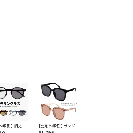
外郵便 】 調光サ
【定形外郵便 】 サングラ
 jj4140 メンズ
ス py2835 uvカット ウ
50
¥1,795