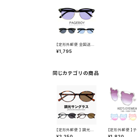
【定形外郵便 全国送料
無料】 サングラス メンズ
¥1,795
py1246 ライトカラー
レンズ ブロータイプ サ
ーモント 型 uvカット 紫
外線対策 人気 おしゃれ
おすすめ アイテム フレ
同じカテゴリの商品
ーム 男性用 薄い 色 レ
ンズ
【定形外郵便 】 調光サ
【定形外郵便 】
ングラス jj4138 メンズ
サングラス zs82
¥2,250
¥1,820