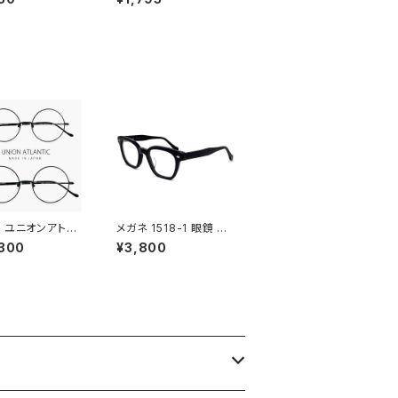
ース ユニセックス
ェリントン 型 フラット ビ
 オシャレ かわい
ッグ レンズ メンズ レデ
ラウンパント 型 JJ
ィース ユニセックス モ
 uvカット 紫外線
デル 人気 おしゃれ おす
調光レンズ 色が変
すめ 紫外線対策 ファッ
サングラス
ション
 ユニオンアトラ
メガネ 1518-1 眼鏡 肉
ック メガネ ua36
厚 ウェリントン ブラック
,300
¥3,800
5 【 46mm 50mm
黒縁 黒ぶち
江 メンズ レディー
ウンド 型 フレーム
れ 丸メガネ 大き
め MADE IN J
 ブラック 黒縁 黒
カラー