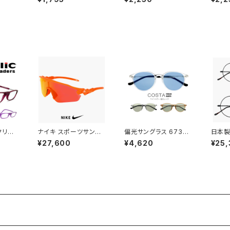
年 か
紫外線対策 py6412 ク
メンズ レディース ユニ
レディ
おしゃ
リアサングラス ボストン
セックス モデル オシャ
モデル
マちゃん
ラウンド 型 コンビネー
レ かわいい ボストン 型
い ク
歳 6歳
ション フレーム ダテ眼
メタル フレーム JJ414
4140
学校 ラ
鏡 メンズ レディース ユ
1 uvカット 紫外線対策
対策 
クリア
ニセックス おしゃれ 黒
調光レンズ 色が変わる
わる 
ト 紫外
縁 黒ぶち べっ甲柄 カラ
サングラス
映え
ー
クリー
ナイキ スポーツサング
偏光サングラス 6733
日本製
ers マ
ラス IQ9341X 819 NI
ライトカラー レンズ サ
ンティ
¥27,600
¥4,620
¥25
ープル
KE ACG VISTA PEAK
ングラス アウトドア キャ
14 1
カラー
サングラス 大きめ 大き
ンプ 釣り 運転用 ドライ
】 鯖
ンググ
い サイズ [ 自転車 野球
ブ クリアフレーム メン
ス ラ
 既製
ゴルフ アウトドア ランニ
ズ レディース 偏光グラ
おしゃ
ディー
ング マリンスポーツ ]
ス 偏光 カラーレンズ サ
め 小さ
紫 青色
メンズ レディース ユニ
ングラス かわいい おし
APAN
2.50 +
セックス ハーフリム ビ
ゃれ uvカット 紫外線対
ぶち 
 父の日
ッグフレーム オレンジ
策 ボストン 型 フレーム
プレゼン
カラー ミラーレンズ