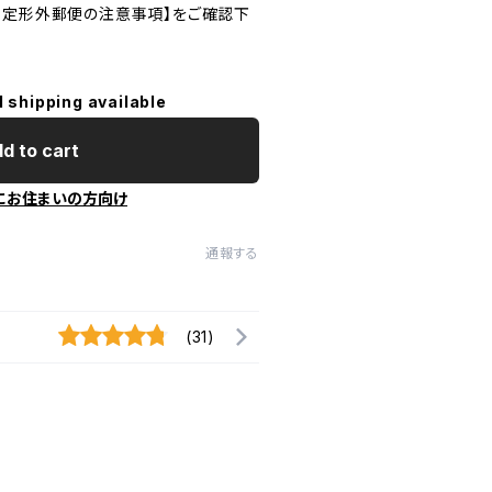
・定形外郵便の注意事項】をご確認下
l shipping available
d to cart
にお住まいの方向け
通報する
(31)