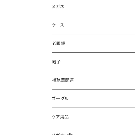
Ray-Ban レイバン
メガネ
gucci グッチ
Ray-Ban レイバン
ケース
VivienneWestwood ヴィヴィアン
gucci グッチ
老眼鏡
PAGE BOY ページボーイ
VivienneWestwood ヴィヴィアン
エッシェンバッハ Eschenbach
帽子
フルラ FURLA
FURLA フルラ
PORSCHE DESIGN ポルシェデザイン
補聴器関連
トムフォード TOM FORD
トムフォード TOM FORD
ルーペ
ゴーグル
NIKE ナイキ
Oakley オークリー
アックス AXE
ケア用品
クロエ chloe
renoma レノマ
花粉対策ゴーグル