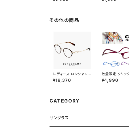
レディース ユニセックス
ッズ 小学生 低学
モデル オシャレ かわい
ら 中学年 対象 
い オーバル 型 JJ4138
れ かわいい ク
uvカット 紫外線対策 調
男の子 女の子 5
光レンズ 色が変わる サ
7歳 8歳 9歳 小
その他の商品
ングラス
イトカラー 透明 
フレーム uvカッ
線対策 インスタ
レディース ロンシャン
数量限定 クリッ
メガネ lo2548lbj-20
ダー Clic Read
¥18,370
¥4,990
0 47mm longchamp
ット ボルドー パ
眼鏡 かわいい おしゃれ
ブルー パステル 
軽量 チタン フレーム ブ
老眼鏡 リーディ
ランド 茶色 ブラウン S
ラス シニアグラス
ATIN BROWN カラー
老眼鏡 メンズ レ
CATEGORY
ダミーレンズ発送
ス おしゃれ 赤 
+1.50 +2.00 +
3.00 [敬老の日
母の日 などの 
サングラス
トにも オススメ]