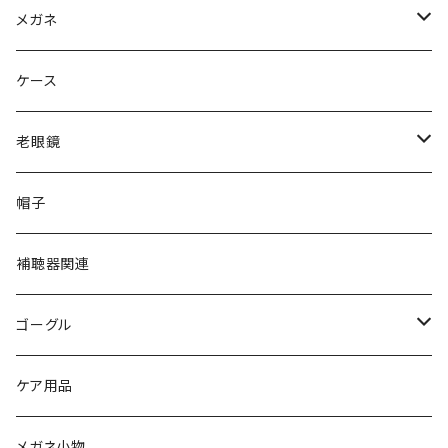
Ray-Ban レイバン
メガネ
gucci グッチ
Ray-Ban レイバン
ケース
VivienneWestwood ヴィヴィアン
gucci グッチ
老眼鏡
PAGE BOY ページボーイ
VivienneWestwood ヴィヴィアン
エッシェンバッハ Eschenbach
帽子
フルラ FURLA
FURLA フルラ
PORSCHE DESIGN ポルシェデザイン
補聴器関連
トムフォード TOM FORD
トムフォード TOM FORD
ルーペ
ゴーグル
NIKE ナイキ
Oakley オークリー
アックス AXE
ケア用品
クロエ chloe
renoma レノマ
花粉対策ゴーグル
メガネ小物