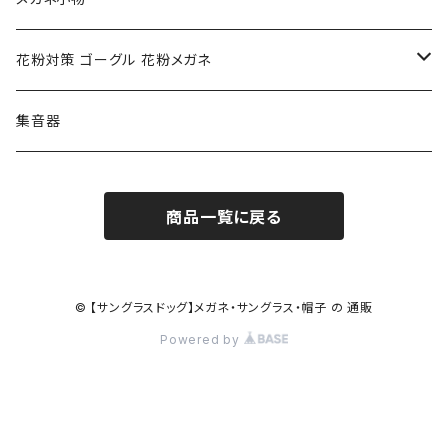
ポリス POLICE
RODEN STOCK ローデンストック
度つき対応ゴーグル
花粉対策 ゴーグル 花粉メガネ
コンバース CONVERSE
adidas アディダス
アーバンリサーチ URBAN RESEARCH
S-size
集音器
チャンピオン Champion
PORSCHE DESIGN ポルシェ デザイン
ヴィーナスヴィーナス VENUS!VENUS!
M-size
商品一覧に戻る
CHARME (シャルム)
ポロ ラルフローレン Polo Ralph Lauren
L-size
OAkley オークリー
ニューバランス NEWBALANCE
サングラス
© 【サングラスドッグ】メガネ・サングラス・帽子 の 通販
Powered by
オークリー ケース パーツ
SMITH スミス
DITA ディータ
アーバンリサーチ URBAN RESEARCH
NICOLE ニコル