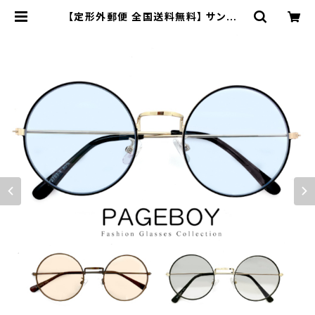
【定形外郵便 全国送料無料】 サングラ
ス py2793 ライトカラー UVカット
紫外線対策 サングラス メンズ Sサイ
ズ レディース Mサイズ ユニセックス
モデル 人気 おすすめ PAGE BOY 丸
ラウンド 型 メタル フレーム ページボ
ーイ | 【サングラスドッグ】メガネ・サ
ングラス・帽子 の 通販