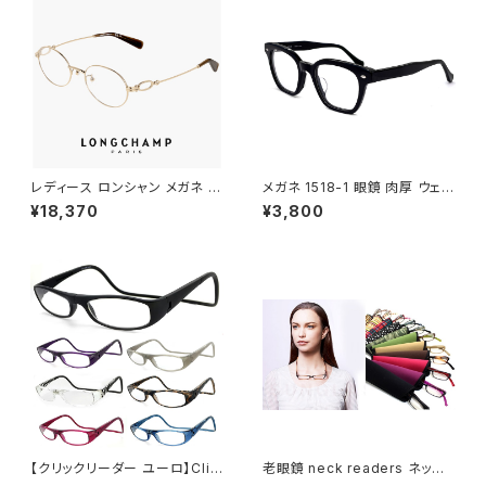
レディース ロンシャン メガネ lo
メガネ 1518-1 眼鏡 肉厚 ウェリ
2550lbj-714 48mm longch
ントン ブラック 黒縁 黒ぶち
¥18,370
¥3,800
amp 眼鏡 かわいい おしゃれ オ
ーバル 型 丸眼鏡 軽量 チタン フ
レーム ブランド ゴールド カラー
ダミーレンズ発送
【クリックリーダー ユーロ】Clic
老眼鏡 neck readers ネック
Readers Euro 老眼鏡 リーデ
リーダーズ リーディンググラス