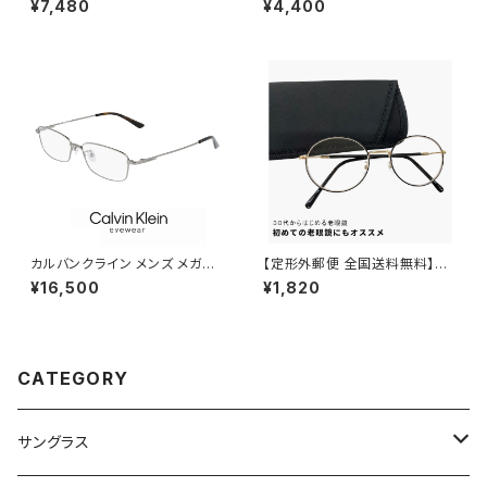
¥7,480
¥4,400
ィンググラス シニアグラス 既製
(全11色) ブルーライトカット ＰＣ
老眼鏡 [敬老の日 父の日 母の
老眼鏡 シニアグラス 既製老眼
日 などの プレゼントにも オス
鏡 人気 neckreaders
スメ] clicreaders euro
カルバンクライン メンズ メガネ
【定形外郵便 全国送料無料】老
ck21114a-008 calvin klein
眼鏡 rd9099 おしゃれ レディ
¥16,500
¥1,820
眼鏡 ck21114a めがね カルバ
ース メンズ ユニセックス モデル
ン・クライン チタン メタル フレ
30代・40代にも おすすめ ボス
ーム スクエア 型
トン ラウンド オーバル 型 近用
眼鏡 メガネ 丸メガネ 丸眼鏡 黒
縁 黒ぶち フレーム 可愛い 人気
CATEGORY
リーディンググラス テレワーク
在宅ワーク +1.00 +1.50 +2.0
0
サングラス