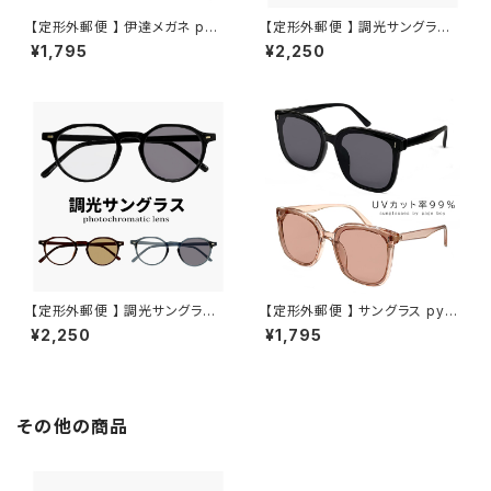
【定形外郵便 】 伊達メガネ py6
【定形外郵便 】 調光サングラス j
412 uvカット 紫外線対策 py6
j4141 小ぶり メンズ レディース
¥1,795
¥2,250
412 クリアサングラス ボストン
ユニセックス モデル オシャレ か
ラウンド 型 コンビネーション フ
わいい ボストン 型 メタル フレ
レーム ダテ眼鏡 メンズ レディー
ーム JJ4141 uvカット 紫外線
ス ユニセックス おしゃれ 黒縁
対策 調光レンズ 色が変わる サ
黒ぶち べっ甲柄 カラー
ングラス
【定形外郵便 】 調光サングラス j
【定形外郵便 】 サングラス py2
j4140 メンズ レディース ユニセ
835 uvカット ウェリントン 型 フ
¥2,250
¥1,795
ックス モデル オシャレ かわいい
ラット ビッグ レンズ メンズ レデ
クラウンパント 型 JJ4140 uv
ィース ユニセックス モデル 人気
カット 紫外線対策 調光レンズ
おしゃれ おすすめ 紫外線対策
色が変わる サングラス
ファッション
その他の商品