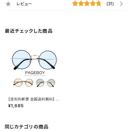
レビュー
(31)
最近チェックした商品
【定形外郵便 全国送料無料】 サ
ングラス py2793 ライトカラー
¥1,685
UVカット 紫外線対策 サングラ
ス メンズ Sサイズ レディース M
サイズ ユニセックス モデル 人気
おすすめ PAGE BOY 丸 ラウン
ド 型 メタル フレーム ページボ
同じカテゴリの商品
ーイ