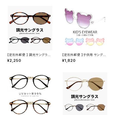
【定形外郵便 】 調光サングラス j
【定形外郵便 】子供用 サングラ
j4138 メンズ レディース ユニセ
ス zs8206 キッズ 小学生 低学
¥2,250
¥1,820
ックス モデル オシャレ かわいい
年 から 中学年 対象 おしゃれ
オーバル 型 JJ4138 uvカット
かわいい クマちゃん 男の子 女
紫外線対策 調光レンズ 色が変
の子 5歳 6歳 7歳 8歳 9歳 小
わる サングラス
学校 ライトカラー 透明 クリア
フレーム uvカット 紫外線対策
インスタ映え