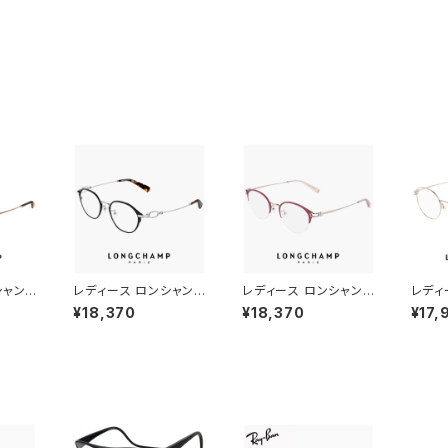
シャン
レディース ロンシャン
レディース ロンシャン
レディ
 n 73
メガネ lo2548lbj-00
メガネ lo2543lbj-60
メガネ 
¥18,370
¥18,370
¥17,
champ
2 47mm longchamp
2 47mm longchamp
50mm
おしゃれ
眼鏡 かわいい おしゃれ
眼鏡 かわいい おしゃれ
眼鏡 
ーム ツ
軽量 チタン フレーム ブ
軽量 ナイロール ハーフ
軽量 
ス 枠
ランド 黒縁 黒ぶち SA
リム チタン フレーム ブ
フレーム
 ふち
TIN BLACK カラー ダ
ランド ORCHID オーキ
ANI
ミーレ
ミーレンズ発送
ッド カラー ダミーレン
ト モ
ズ発送
ー ダ