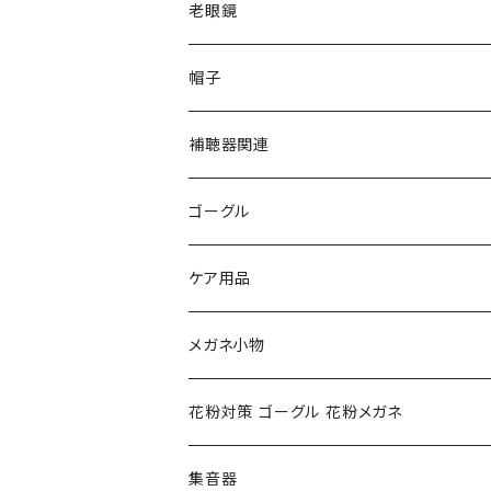
VivienneWestwood ヴィヴィアン
gucci グッチ
老眼鏡
PAGE BOY ページボーイ
VivienneWestwood ヴィヴィアン
エッシェンバッハ Eschenbach
帽子
フルラ FURLA
FURLA フルラ
PORSCHE DESIGN ポルシェデザイン
補聴器関連
トムフォード TOM FORD
トムフォード TOM FORD
ルーペ
ゴーグル
NIKE ナイキ
Oakley オークリー
アックス AXE
ケア用品
クロエ chloe
renoma レノマ
花粉対策ゴーグル
メガネ小物
ポリス POLICE
RODEN STOCK ローデンストック
度つき対応ゴーグル
花粉対策 ゴーグル 花粉メガネ
コンバース CONVERSE
adidas アディダス
アーバンリサーチ URBAN RESEARCH
S-size
集音器