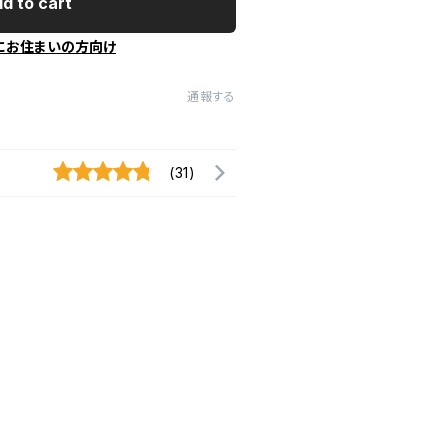
d to cart
にお住まいの方向け
通報する
(31)