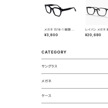
メガネ 1518-1 眼鏡 肉
レイバン メガネ 眼
厚 ウェリントン ブラック
5403d 5725 
¥3,800
¥20,680
黒縁 黒ぶち
Ray-Ban 眼鏡
レディース ユニ
rx5403d スク
フレーム 黒縁 ブ
黒ぶち 横幅 広い
CATEGORY
大きめ 大きい サ
ミーレンズ発送
サングラス
Ray-Ban レイバン
メガネ
gucci グッチ
Ray-Ban レイバン
ケース