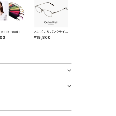
neck readers
メンズ カルバンクライン
リーダーズ リー
メガネ ck25120lb-02
400
¥19,800
グラス (全11色)
1 CK25120LB uvカッ
ライトカット ＰＣ
ト スクエア 型 男性 め
 シニアグラス 既
がね カルバン・クライン
 人気 neckre
メタル チタン titanium
s
ダークグレー カラー フ
レーム