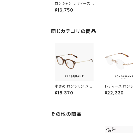
ロンシャン レディース
メガネ lo2671j-601 l
¥16,750
ongchamp 眼鏡 ジャ
パンフィット 小さめ 軽
量 ラウンド ボストン
同じカテゴリの商品
小さめ ロンシャン メガ
レディース ロン
ネ lo2746lbj-200 47
メガネ lo2541lbj
¥18,370
¥22,330
mm longchamp 眼鏡
1 49mm long
メンズ レディース ユニ
眼鏡 かわいい 
セックス 軽量 ボスリン
軽量 チタン フレ
トン 型 ボストン ウェリ
ーポイント リムレ
ントン アジアンフィット
なし フレームレス
その他の商品
モデル 幅 小さい 茶色
なし 丸メガネ ダ
ブラウン ダミーレンズ
ンズ発送
発送