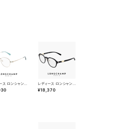
ース ロンシャン
レディース ロンシャン
lo2178lbj-714
メガネ lo2789lbj-001
930
¥18,370
 longchamp
47mm longchamp
かわいい おしゃれ
眼鏡 かわいい おしゃれ
オーバル 型 チタン
軽量 ボストン 型 フレー
 FEMALE TIT
ム ブランド 黒縁 黒ぶち
UM アジアンフィッ
ブラック カラー ダミー
デル ゴールド カラ
レンズ発送
ミーレンズ発送