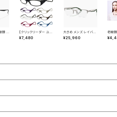
鏡 rx
【クリックリーダー ユー
大きめ メンズ レイバン
老眼鏡 
54mm
ロ】Clic Readers Eur
メガネ 眼鏡 rx7551 32
ネック
¥7,480
¥25,960
¥4,
 メンズ
o 老眼鏡 リーディング
21 56mm RB7551 Ra
ディング
セックス
グラス シニアグラス 既
y-Ban メガネフレーム
ブルー
エア 型
製老眼鏡 [敬老の日 父
Lサイズ やや 大きい サ
老眼鏡
ラック
の日 母の日 などの プ
イズ ナイロール ハーフ
製老眼鏡
 少し
レゼントにも オススメ]
リム タイプ 銀縁 銀ぶち
ader
イズ ダ
clicreaders euro