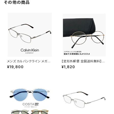
その他の商品
止め 花粉 対策 眼鏡 曇り止め
メンズ 男性
メンズ カルバンクライン メガネ
【定形外郵便 全国送料無料】老
ck25120lb-021 CK25120LB
眼鏡 rd9099 おしゃれ レディ
¥19,800
¥1,820
uvカット スクエア 型 男性 めが
ース メンズ ユニセックス モデル
ね カルバン・クライン メタル チ
30代・40代にも おすすめ ボス
タン titanium ダークグレー カ
トン ラウンド オーバル 型 近用
ラー フレーム
眼鏡 メガネ 丸メガネ 丸眼鏡 黒
縁 黒ぶち フレーム 可愛い 人気
リーディンググラス テレワーク
在宅ワーク +1.00 +1.50 +2.0
0