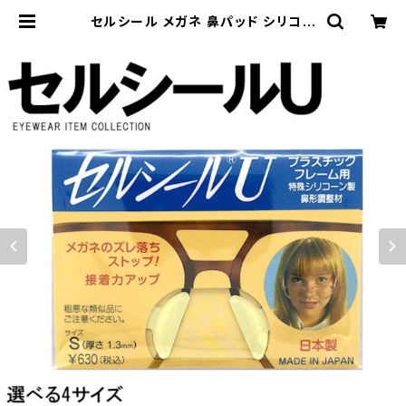
セルシール メガネ 鼻パッド シリコン
眼鏡 ずり 落ち 防止 メガネ ズレ防止
| 【サングラスドッグ】メガネ・サングラ
ス・帽子 の 通販