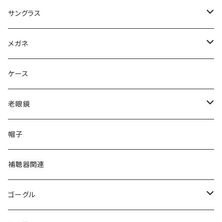
サングラス
Ray-Ban レイバン
メガネ
gucci グッチ
Ray-Ban レイバン
ケース
VivienneWestwood ヴィヴィアン
gucci グッチ
老眼鏡
PAGE BOY ページボーイ
VivienneWestwood ヴィヴィアン
エッシェンバッハ Eschenbach
帽子
フルラ FURLA
FURLA フルラ
PORSCHE DESIGN ポルシェデザイン
補聴器関連
トムフォード TOM FORD
トムフォード TOM FORD
ルーペ
ゴーグル