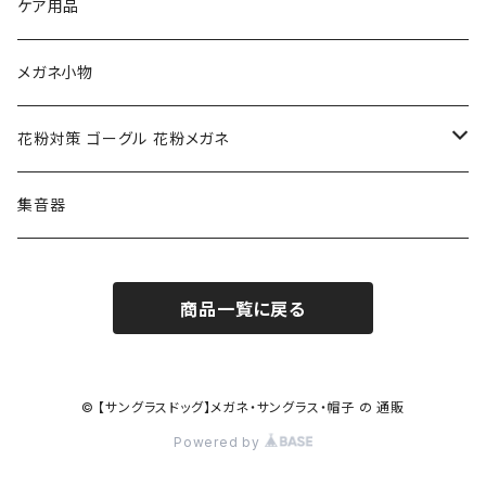
NIKE ナイキ
Oakley オークリー
アックス AXE
ケア用品
クロエ chloe
renoma レノマ
花粉対策ゴーグル
メガネ小物
ポリス POLICE
RODEN STOCK ローデンストック
度つき対応ゴーグル
花粉対策 ゴーグル 花粉メガネ
コンバース CONVERSE
adidas アディダス
アーバンリサーチ URBAN RESEARCH
S-size
集音器
チャンピオン Champion
PORSCHE DESIGN ポルシェ デザイン
ヴィーナスヴィーナス VENUS!VENUS!
M-size
商品一覧に戻る
CHARME (シャルム)
ポロ ラルフローレン Polo Ralph Lauren
L-size
OAkley オークリー
ニューバランス NEWBALANCE
サングラス
© 【サングラスドッグ】メガネ・サングラス・帽子 の 通販
Powered by
オークリー ケース パーツ
SMITH スミス
DITA ディータ