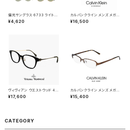
偏光サングラス 6733 ライトカ
カルバンクライン メンズ メガネ
ラー レンズ サングラス アウトド
ck21114a-008 calvin klein
¥4,620
¥16,500
ア キャンプ 釣り 運転用 ドライ
眼鏡 ck21114a めがね カルバ
ブ クリアフレーム メンズ レディ
ン・クライン チタン メタル フレ
ース 偏光グラス 偏光 カラーレ
ーム スクエア 型
ンズ サングラス かわいい おしゃ
れ uvカット 紫外線対策 ボスト
ン 型 フレーム
ヴィヴィアン ウエストウッド 40-
カルバンクライン メンズ メガネ
0042 c03 レディース メガネ V
ck20145a-200 calvin klein
¥17,600
¥15,400
ivienne Westwood 眼鏡 40
眼鏡 ck20145a めがね カルバ
-0042-3 スクエア 型 フレーム
ン・クライン チタン メタル フレ
オーブ 黒縁 黒ぶち ブラック カ
ーム ナイロール ハーフリム 型
ラー ダミーレンズ発送
CATEGORY