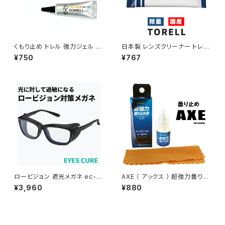
くもり止め トレル 強力ジェル メ
日本製 レンズクリーナー トレル
ガネ サングラス 5g TORELL 3
ウェット クリーニング ペーパー
¥750
¥767
810 曇り止め
界面活性剤 レンズクリーナー メ
ガネ 眼鏡 携帯 パソコン 10枚入
り
ロービジョン 遮光メガネ ec-6
AXE （ アックス ） 超強力曇り止
09l-bk 【 術後 眩しい 眩しさ
め液 （くもりどめ） AX-24 スキ
¥3,960
¥880
対策 保護メガネ 曇らない 遮光
ー スノボー ゴーグル に１滴つ
眼鏡 補装具 補助 対象 】ブルー
けて付属のクロスで拭くだけ 長
ライトカット メガネ uvカット サ
時間クリアな視界 【ウィンターア
イドガード アイキュア エステ 飛
クセサリー】
沫 感染 予防 対策 防止 くもり