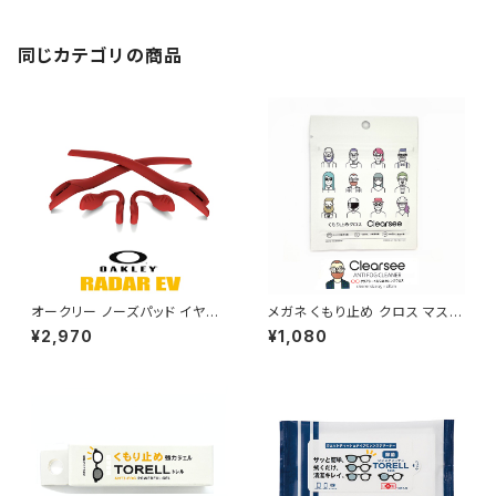
同じカテゴリの商品
オークリー ノーズパッド イヤー
メガネ くもり止め クロス マスク
ソック パーツ 101-447-003
使用時などに 曇らない くもり止
¥2,970
¥1,080
【レーダーイーブイ Radar EV】
め clearsee クリアシー 眼鏡
対応モデル レッド ライン OAKL
曇り止め レンズクロス
EY アクセサリー 交換 キット /
カスタム オークレー