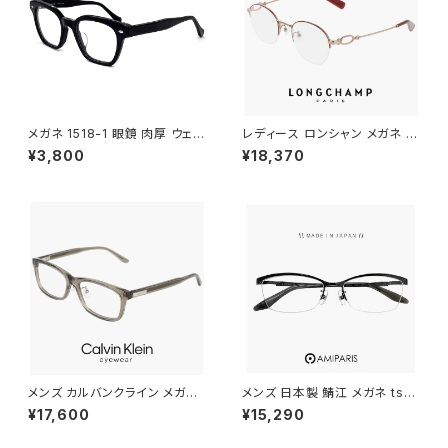
メガネ 1518-1 眼鏡 肉厚 ウェリ
レディース ロンシャン メガネ lo
ントン ブラック 黒縁 黒ぶち
2549lbj-734 46mm longch
¥3,800
¥18,370
amp 眼鏡 かわいい おしゃれ
軽量 チタン フレーム ハーフリム
ナイロール タイプ ブランド AM
BER GOLD / BORDEAUX カ
ラー ダミーレンズ発送
メンズ カルバンクライン メガネ
メンズ 日本製 鯖江 メガネ ts-8
ck25564lb-n-330 calvin kl
061 19 amiparis 眼鏡 チタン
¥17,600
¥15,290
ein 眼鏡 CK25564LB スクエ
フレーム ts8061 アミパリ ナイ
ア ウェリントン 型 男性 めがね
ロール ハーフリム MADE IN J