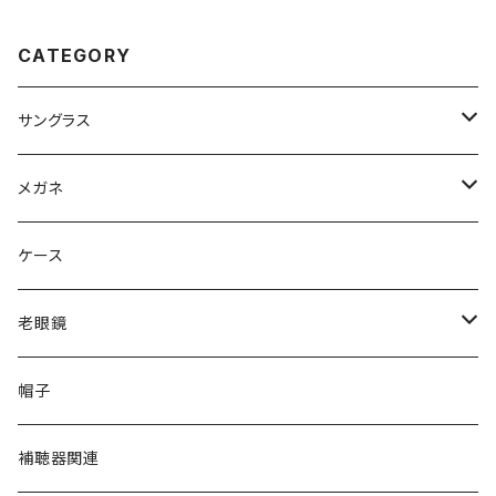
カルバン・クライン アセテート ク
APAN Titanium 黒縁 黒ぶち
リア カラー フレーム
めがね
CATEGORY
サングラス
Ray-Ban レイバン
メガネ
gucci グッチ
Ray-Ban レイバン
ケース
VivienneWestwood ヴィヴィアン
gucci グッチ
老眼鏡
PAGE BOY ページボーイ
VivienneWestwood ヴィヴィアン
エッシェンバッハ Eschenbach
帽子
フルラ FURLA
FURLA フルラ
PORSCHE DESIGN ポルシェデザイン
補聴器関連