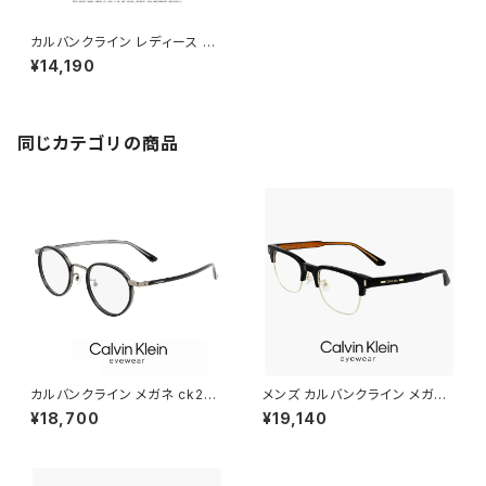
カルバンクライン レディース メ
ガネ ck6003a-610 klein 眼
¥14,190
鏡 女性用 アジアンフィットモデ
ル
同じカテゴリの商品
カルバンクライン メガネ ck231
メンズ カルバンクライン メガネ
24lb-001 46mm メンズ レデ
ck24106lb-001 51mm calvi
¥18,700
¥19,140
ィース ユニセックス calvin kle
n klein 眼鏡 男性用 CK24106
in 眼鏡 おしゃれ めがね チタン
LB サーモント型 ブロータイプ
セル巻き ボストン型 黒縁 黒ぶ
めがね カルバン・クライン チタ
ち ブラック カラー フレーム ダミ
ン フレーム 黒縁 黒ぶち ブラッ