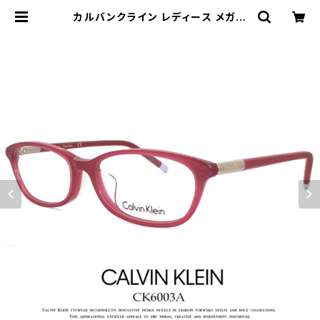
カルバンクライン レディース メガネ
ck6003a-610 klein 眼鏡 女性用
アジアンフィットモデル | 【サングラス
ドッグ】メガネ・サングラス・帽子 の 通
販