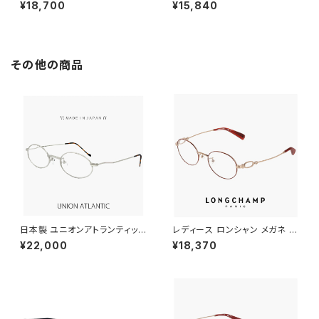
24lb-749 46mm メンズ レデ
27lb-302 47mm calvin klei
¥18,700
¥15,840
ィース ユニセックス calvin kle
n 眼鏡 メンズ レディース ユニセ
in 眼鏡 おしゃれ めがね チタン
ックス CK24527LB ボストン
セル巻き ボストン型 クリスタル
型 めがね カルバン・クライン ダ
イエロー カラー フレーム ダミ
ークグリーン カラー フレーム ダ
ーレンズ発送
ミーレンズ発送
その他の商品
日本製 ユニオンアトランティック
レディース ロンシャン メガネ lo
メガネ ua3600 22 46mm uni
2550lbj-734 48mm longch
¥22,000
¥18,370
onatlantic 眼鏡 鯖江 メンズ
amp 眼鏡 かわいい おしゃれ オ
男性用 オーバル 型 チタン フレ
ーバル 型 軽量 チタン フレーム
ーム MADE IN JAPAN マットシ
ブランド AMBER GOLD/BOR
ルバー 【 笑福亭 鶴瓶 さん 愛用
DEAUX アンバーゴールド ボル
メガネ 】
ドー カラー ダミーレンズ発送