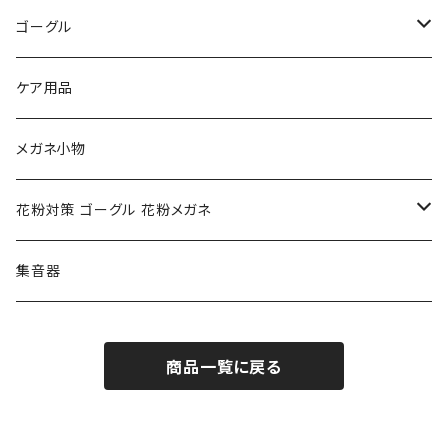
トムフォード TOM FORD
トムフォード TOM FORD
ルーペ
ゴーグル
NIKE ナイキ
Oakley オークリー
アックス AXE
ケア用品
クロエ chloe
renoma レノマ
花粉対策ゴーグル
メガネ小物
ポリス POLICE
RODEN STOCK ローデンストック
度つき対応ゴーグル
花粉対策 ゴーグル 花粉メガネ
コンバース CONVERSE
adidas アディダス
アーバンリサーチ URBAN RESEARCH
S-size
集音器
チャンピオン Champion
PORSCHE DESIGN ポルシェ デザイン
ヴィーナスヴィーナス VENUS!VENUS!
M-size
商品一覧に戻る
CHARME (シャルム)
ポロ ラルフローレン Polo Ralph Lauren
L-size