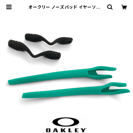
オークリー ノーズパッド イヤーソック
パーツ 101-447-013 【レーダーイ
ーヴイ Radar EV】 対応モデル AOO
9208KT / Celeste OAKLEY アク
セサリー 交換 キット / カスタム オー
クレー | 【サングラスドッグ】メガネ・
サングラス・帽子 の 通販