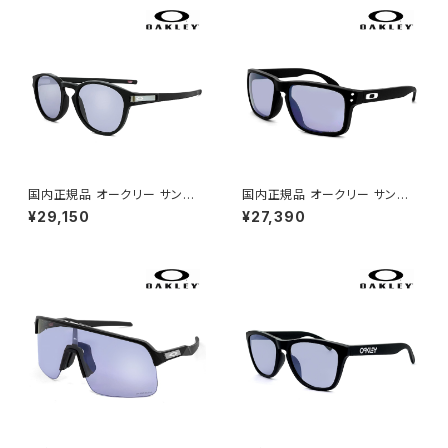
カスタム オークレー
サングラス プリズム ミラー レン
ズ uvカット 自転車 ランニング
ゴルフ おすすめ 009286a-01
日本正規品
国内正規品 オークリー サングラ
国内正規品 オークリー サングラ
ス oo9349-5153 OAKLEY la
ス oo9244-7156 OAKLEY h
¥29,150
¥27,390
tch a 934951 ラッチ アジアン
olbrook a 924471 ホルブルッ
フィット モデル prizm slate ス
ク アジアンフィット モデル priz
ポーツサングラス プリズム スレ
m slate スポーツサングラス プ
ート uvカット 自転車 通勤 ラン
リズム スレート uvカット 自転車
ニング ゴルフ にも おすすめ 00
通勤 ランニング ゴルフ にも お
9349-51 日本正規品 薄い色
すすめ 009244-71 日本正規
薄色 ミラー レンズ
品 薄い色 薄色 ミラー レンズ