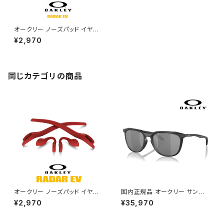
オークリー ノーズパッド イヤー
ソック パーツ 101-447-013
¥2,970
【レーダーイーヴイ Radar EV】
対応モデル AOO9208KT / C
eleste OAKLEY アクセサリー
交換 キット / カスタム オークレ
ー
同じカテゴリの商品
オークリー ノーズパッド イヤー
国内正規品 オークリー サングラ
ソック パーツ 101-447-003
ス oo9286a-0154 OAKLEY
¥2,970
¥35,970
【レーダーイーブイ Radar EV】
thurso a Low Bridge Fit 92
対応モデル レッド ライン OAKL
8601 サーソー アジアンフィット
EY アクセサリー 交換 キット /
モデル prizm black スポーツ