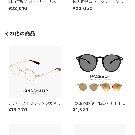
国内正規品 オークリー サングラ
国内正規品 オークリー サングラ
ス oo9463a-2339 OAKLEY
ス oo9245-e354 OAKLEY f
¥32,010
¥23,650
sutro lite a 946323 スートロ
rogskins a 9245e3 フロッグ
ライト prizm slate スポーツサ
スキン アジアンフィット モデル
ングラス プリズム スレート uvカ
prizm slate スポーツサングラ
ット 自転車 通勤 ランニング ゴ
ス プリズム スレート uvカット
ルフ にも おすすめ アジアンフィ
自転車 ランニング ゴルフ にも
その他の商品
ット モデル ハーフリム 00946
おすすめ 009245-e3 日本正
3a-23 日本正規品
規品 薄い色 薄色 ミラー レンズ
レディース ロンシャン メガネ lo
【定形外郵便 全国送料無料】 サ
2550lbj-714 48mm longch
ングラス ボストン 63882803
¥18,370
¥1,520
amp 眼鏡 かわいい おしゃれ オ
ユニセックス モデル レディース
ーバル 型 丸眼鏡 軽量 チタン フ
メンズ UVカット 紫外線対策 ペ
レーム ブランド ゴールド カラー
ージボーイ 男性 女性 丸サング
ダミーレンズ発送
ラス