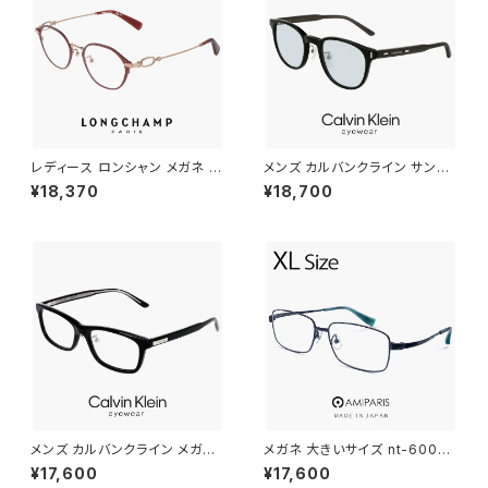
レディース ロンシャン メガネ lo
メンズ カルバンクライン サング
2548lbj-602 47mm longch
ラス ck23560slb 001 calvin
¥18,370
¥18,700
amp 眼鏡 かわいい おしゃれ
klein MALE モデル ウェリント
軽量 チタン フレーム ブランド S
ン 型 UVカット UV400 紫外線
ATIN BURGUNDY カラー ダミ
対策 カルバン・クライン 男性用
ーレンズ発送
黒縁 黒ぶち ブラック フレーム
薄い 色 ライトカラー レンズ
メンズ カルバンクライン メガネ
メガネ 大きいサイズ nt-6002 1
ck25564lb-n-001 calvin kl
8 60mm 日本製 AMIPARIS メ
¥17,600
¥17,600
ein 眼鏡 CK25564LB スクエ
ンズ 眼鏡 XLサイズ ビック フレ