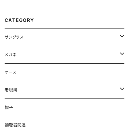
ア ウェリントン 型 男性 めがね
ーム 鯖江 メガネ チタン フレー
カルバン・クライン アセテート フ
ム amiparis 軽量 チタン titani
レーム 黒縁 黒ぶち
um アミパリ スクエア型 ダーク
ネイビー
CATEGORY
サングラス
Ray-Ban レイバン
メガネ
gucci グッチ
Ray-Ban レイバン
ケース
VivienneWestwood ヴィヴィアン
gucci グッチ
老眼鏡
PAGE BOY ページボーイ
VivienneWestwood ヴィヴィアン
エッシェンバッハ Eschenbach
帽子
フルラ FURLA
FURLA フルラ
PORSCHE DESIGN ポルシェデザイン
補聴器関連