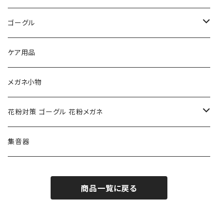
トムフォード TOM FORD
トムフォード TOM FORD
ルーペ
ゴーグル
NIKE ナイキ
Oakley オークリー
アックス AXE
ケア用品
クロエ chloe
renoma レノマ
花粉対策ゴーグル
メガネ小物
ポリス POLICE
RODEN STOCK ローデンストック
度つき対応ゴーグル
花粉対策 ゴーグル 花粉メガネ
コンバース CONVERSE
adidas アディダス
アーバンリサーチ URBAN RESEARCH
S-size
集音器
チャンピオン Champion
PORSCHE DESIGN ポルシェ デザイン
ヴィーナスヴィーナス VENUS!VENUS!
M-size
商品一覧に戻る
CHARME (シャルム)
ポロ ラルフローレン Polo Ralph Lauren
L-size