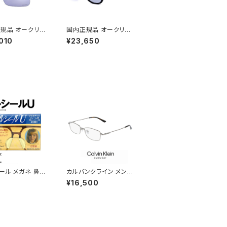
規品 オークリー
国内正規品 オークリー
ス oo9463a-
サングラス oo9245-e
010
¥23,650
 OAKLEY sutro
354 OAKLEY frogsk
a 946323 スート
ins a 9245e3 フロッ
 prizm slate
グスキン アジアンフィッ
ツサングラス プ
ト モデル prizm slate
 スレート uvカッ
スポーツサングラス プ
転車 通勤 ランニン
リズム スレート uvカッ
ルフ にも おすすめ
ト 自転車 ランニング ゴ
ンフィット モデル
ルフ にも おすすめ 00
ム 009463a-
9245-e3 日本正規品
日本正規品
薄い色 薄色 ミラー レン
ズ
ール メガネ 鼻パ
カルバンクライン メンズ
シリコン 眼鏡 ずり
メガネ ck21114a-008
¥16,500
防止 メガネ ズレ
calvin klein 眼鏡 ck2
1114a めがね カルバ
ン・クライン チタン メタ
ル フレーム スクエア 型