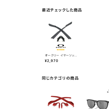
最近チェックした商品
オークリー イヤーソック
パーツ 100-852-006
¥2,970
【 エムツーフレーム M2
FRAME 】m2frame 対
応モデル Slate:グレー
OAKLEY アクセサリー
交換 キット / カスタム
同じカテゴリの商品
オークレー