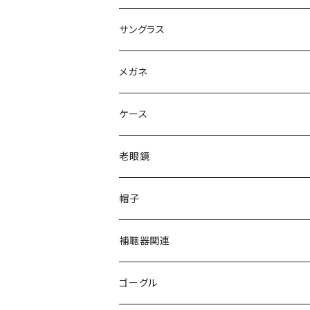
ダミーレンズ発送
ジャパンフィット
サングラス
Ray-Ban レイバン
メガネ
gucci グッチ
Ray-Ban レイバン
ケース
VivienneWestwood ヴィヴィアン
gucci グッチ
老眼鏡
PAGE BOY ページボーイ
VivienneWestwood ヴィヴィアン
エッシェンバッハ Eschenbach
帽子
フルラ FURLA
FURLA フルラ
PORSCHE DESIGN ポルシェデザイン
補聴器関連
トムフォード TOM FORD
トムフォード TOM FORD
ルーペ
ゴーグル