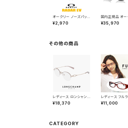
オークリー ノーズパッド
国内正規品 オー
イヤーソック パーツ 10
サングラス oo92
¥2,970
¥35,970
1-447-003 【レーダー
0154 OAKLEY t
イーブイ Radar EV】
o a Low Bridge
対応モデル レッド ライ
28601 サーソー
ン OAKLEY アクセサリ
ンフィット モデル 
ー 交換 キット / カスタ
black スポー
その他の商品
ム オークレー
ラス プリズム ミ
ンズ uvカット 自
ンニング ゴルフ 
め 009286a-0
正規品
レディース ロンシャン
レディース フルラ
メガネ lo2549lbj-77
ネ FURLA 眼鏡 
¥18,370
¥11,000
3 46mm longchamp
31j レッド ブラウ
眼鏡 かわいい おしゃれ
ープル [ 度入り
軽量 チタン フレーム ハ
鏡 クリアサングラ
ーフリム ナイロール タ
眼鏡 対応可能 ]
イプ ブランド ROSE G
かわいい おしゃ
CATEGORY
OLD / MAUVE カラー
ブランド モデル 