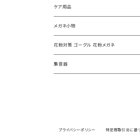
NIKE ナイキ
Oakley オークリー
アックス AXE
ケア用品
クロエ chloe
renoma レノマ
花粉対策ゴーグル
メガネ小物
ポリス POLICE
RODEN STOCK ローデンストック
度つき対応ゴーグル
花粉対策 ゴーグル 花粉メガネ
コンバース CONVERSE
adidas アディダス
アーバンリサーチ URBAN RESEARCH
S-size
集音器
チャンピオン Champion
PORSCHE DESIGN ポルシェ デザイン
ヴィーナスヴィーナス VENUS!VENUS!
M-size
CHARME (シャルム)
ポロ ラルフローレン Polo Ralph Lauren
L-size
OAkley オークリー
ニューバランス NEWBALANCE
サングラス
プライバシーポリシー
特定商取引法に基
オークリー ケース パーツ
SMITH スミス
DITA ディータ