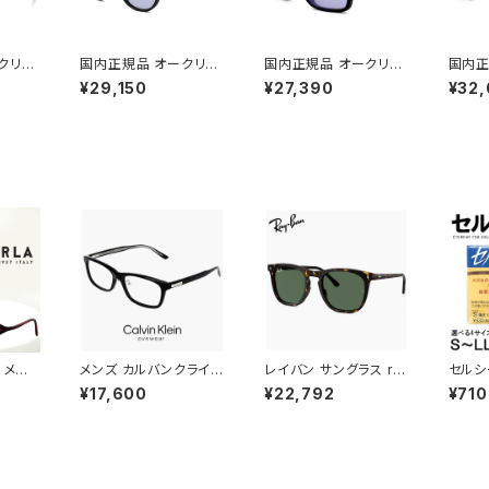
クリー
国内正規品 オークリー
国内正規品 オークリー
国内正
86a-
サングラス oo9349-5
サングラス oo9244-7
サングラ
¥29,150
¥27,390
¥32,
hurs
153 OAKLEY latch a
156 OAKLEY holbro
2339
 Fit 9
934951 ラッチ アジア
ok a 924471 ホルブ
lite 
 アジア
ンフィット モデル prizm
ルック アジアンフィット
ロ ライト
prizm
slate スポーツサングラ
モデル prizm slate ス
スポー
ツサング
ス プリズム スレート uv
ポーツサングラス プリ
リズム
ラー レ
カット 自転車 通勤 ラン
ズム スレート uvカット
ト 自
転車 ラ
ニング ゴルフ にも おす
自転車 通勤 ランニング
グ ゴ
おすす
すめ 009349-51 日本
ゴルフ にも おすすめ 0
アジア
1 日本
正規品 薄い色 薄色 ミ
09244-71 日本正規品
ハーフリ
ラー レンズ
薄い色 薄色 ミラー レン
23 
ズ
 メガ
メンズ カルバンクライン
レイバン サングラス rb
セルシ
vu47
メガネ ck25564lb-n-
2210f 902/31 53mm
ッド 
¥17,600
¥22,792
¥710
ン パ
001 calvin klein 眼鏡
Ray-Ban RB2210F 9
落ち 
 ダテ眼
CK25564LB スクエア
0231 ウェリントン ボス
防止
ス 老
ウェリントン 型 男性 め
トン ボスリントン型 メ
 可愛い
がね カルバン・クライン
ンズ レディース べっ甲
れ 女性
アセテート フレーム 黒
柄 ハバナ カラー アジア
度あり
縁 黒ぶち
ンフィット フルフィッティ