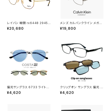
レイバン 眼鏡 rx6448 2945 5
メンズ カルバンクライン メガネ
1mm メガネ Ray-Ban 多角形
ck25120lb-021 CK25120LB
¥20,680
¥19,800
型 ヘキサゴン フレーム rb644
uvカット スクエア 型 男性 めが
8 めがね メンズ レディース
ね カルバン・クライン メタル チ
タン titanium ダークグレー カ
ラー フレーム
偏光サングラス 6733 ライトカ
クリップオン サングラス 偏光 レ
ラー レンズ サングラス アウトド
ンズ付き 眼鏡 3136-1 メガネ
¥4,620
¥4,620
ア キャンプ 釣り 運転用 ドライ
メンズ クリップオンサングラス
ブ クリアフレーム メンズ レディ
偏光サングラス メタル スクエア
ース 偏光グラス 偏光 カラーレ
フレーム 黒縁 黒ぶち ブラック
ンズ サングラス かわいい おしゃ
カラー おしゃれ 度付き対応 サ
れ uvカット 紫外線対策 ボスト
ングラス