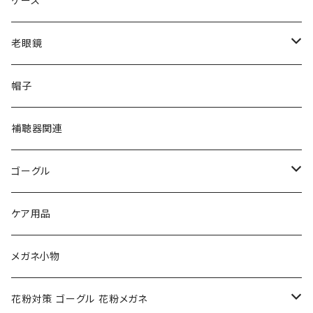
ケース
VivienneWestwood ヴィヴィアン
gucci グッチ
老眼鏡
PAGE BOY ページボーイ
VivienneWestwood ヴィヴィアン
エッシェンバッハ Eschenbach
帽子
フルラ FURLA
FURLA フルラ
PORSCHE DESIGN ポルシェデザイン
補聴器関連
トムフォード TOM FORD
トムフォード TOM FORD
ルーペ
ゴーグル
NIKE ナイキ
Oakley オークリー
アックス AXE
ケア用品
クロエ chloe
renoma レノマ
花粉対策ゴーグル
メガネ小物
ポリス POLICE
RODEN STOCK ローデンストック
度つき対応ゴーグル
花粉対策 ゴーグル 花粉メガネ