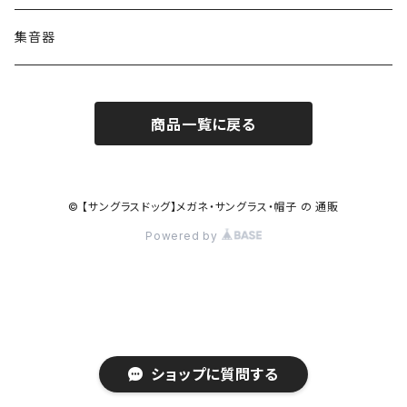
コンバース CONVERSE
adidas アディダス
アーバンリサーチ URBAN RESEARCH
S-size
集音器
チャンピオン Champion
PORSCHE DESIGN ポルシェ デザイン
ヴィーナスヴィーナス VENUS!VENUS!
M-size
商品一覧に戻る
CHARME (シャルム)
ポロ ラルフローレン Polo Ralph Lauren
L-size
OAkley オークリー
ニューバランス NEWBALANCE
サングラス
© 【サングラスドッグ】メガネ・サングラス・帽子 の 通販
Powered by
オークリー ケース パーツ
SMITH スミス
DITA ディータ
アーバンリサーチ URBAN RESEARCH
NICOLE ニコル
PAUL＆JOE ポール＆ジョー
ポルシェデザイン PORSCHE DESIGN
ショップに質問する