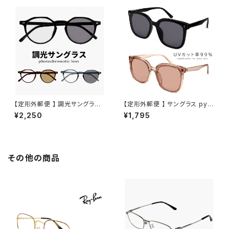
レーム ダテ眼鏡 メンズ レディー
ーム JJ4141 uvカット 紫外線
ス ユニセックス おしゃれ 黒縁
対策 調光レンズ 色が変わる サ
黒ぶち べっ甲柄 カラー
ングラス
【定形外郵便 】 調光サングラス j
【定形外郵便 】 サングラス py2
j4140 メンズ レディース ユニセ
835 uvカット ウェリントン 型 フ
¥2,250
¥1,795
ックス モデル オシャレ かわいい
ラット ビッグ レンズ メンズ レデ
クラウンパント 型 JJ4140 uv
ィース ユニセックス モデル 人気
カット 紫外線対策 調光レンズ
おしゃれ おすすめ 紫外線対策
色が変わる サングラス
ファッション
その他の商品