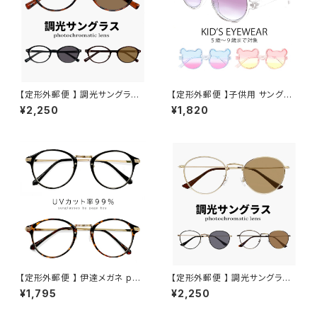
【定形外郵便 】 調光サングラス j
【定形外郵便 】子供用 サングラ
j4138 メンズ レディース ユニセ
ス zs8206 キッズ 小学生 低学
¥2,250
¥1,820
ックス モデル オシャレ かわいい
年 から 中学年 対象 おしゃれ
オーバル 型 JJ4138 uvカット
かわいい クマちゃん 男の子 女
紫外線対策 調光レンズ 色が変
の子 5歳 6歳 7歳 8歳 9歳 小
わる サングラス
学校 ライトカラー 透明 クリア
フレーム uvカット 紫外線対策
インスタ映え
【定形外郵便 】 伊達メガネ py6
【定形外郵便 】 調光サングラス j
412 uvカット 紫外線対策 py6
j4141 小ぶり メンズ レディース
¥1,795
¥2,250
412 クリアサングラス ボストン
ユニセックス モデル オシャレ か
ラウンド 型 コンビネーション フ
わいい ボストン 型 メタル フレ