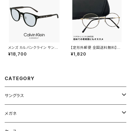
ン 型 フレーム
メンズ カルバンクライン サング
【定形外郵便 全国送料無料】老
ラス ck23560slb 001 calvin
眼鏡 rd9099 おしゃれ レディ
¥18,700
¥1,820
klein MALE モデル ウェリント
ース メンズ ユニセックス モデル
ン 型 UVカット UV400 紫外線
30代・40代にも おすすめ ボス
対策 カルバン・クライン 男性用
トン ラウンド オーバル 型 近用
黒縁 黒ぶち ブラック フレーム
眼鏡 メガネ 丸メガネ 丸眼鏡 黒
薄い 色 ライトカラー レンズ
縁 黒ぶち フレーム 可愛い 人気
CATEGORY
リーディンググラス テレワーク
在宅ワーク +1.00 +1.50 +2.0
0
サングラス
Ray-Ban レイバン
メガネ
gucci グッチ
Ray-Ban レイバン