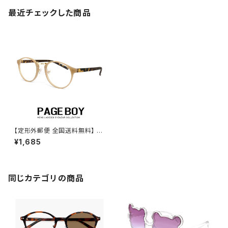
最近チェックした商品
【定形外郵便 全国送料無料】 伊
達メガネ ボストン py6473-2
¥1,685
UVカット クリアサングラス ペー
ジボーイ ダテ眼鏡 ラウンド型
丸メガネ 丸眼鏡 タイプ フレー
ム メンズ レディース uvカット
紫外線対策
同じカテゴリの商品