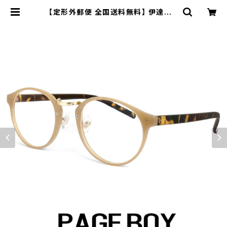
【定形外郵便 全国送料無料】 伊達メガ
ネ ボストン py6473-2 UVカット ク
リアサングラス ページボーイ ダテ眼
鏡 ラウンド型 丸メガネ 丸眼鏡 タイプ
フレーム メンズ レディース uvカット
紫外線対策 | 【サングラスドッグ】メガ
ネ・サングラス・帽子 の 通販