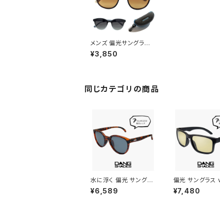
メンズ 偏光サングラス
POS-PNC2 ボストン
¥3,850
型 UVカット メンズ レデ
ィース ( 男性 : Sサイズ
Mサイズ 小さめ )( 女性
: Mサイズ ) UVカット [
普段使い・ドライブなど
同じカテゴリの商品
に オススメ ]
水に浮く 偏光 サングラ
偏光 サングラス v
ス vidg00492 ダンシ
0505 ダンシェ
¥6,589
¥7,480
ェイディーズ フローティ
ズ ALL TERRAI
ー DANG SHADES 偏
DANG SHADE
光サングラス FLOATY
ルテレイン・ジェ
B dangshades ブラ
ブランド ライト