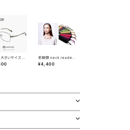
ウトドア ] 軽量
ド ジャパン 眼鏡の上
 レディース ユニ
からかけられる サング
ス モデル マットグ
ラス 偏光レンズ Lサイ
フレーム ミラーレ
ズ 大きめ 大きい サイズ
 大きいサイズ 60
老眼鏡 neck readers
t-6002-15 日本
ネックリーダーズ リー
600
¥4,400
IPARIS メンズ
ディンググラス (全11色)
XLサイズ ビッグ
ブルーライトカット ＰＣ
ム 鯖江 チタン フ
老眼鏡 シニアグラス 既
amiparis 軽量
製老眼鏡 人気 neckre
 アミパリ スクエ
aders
銀縁 ガンメタル