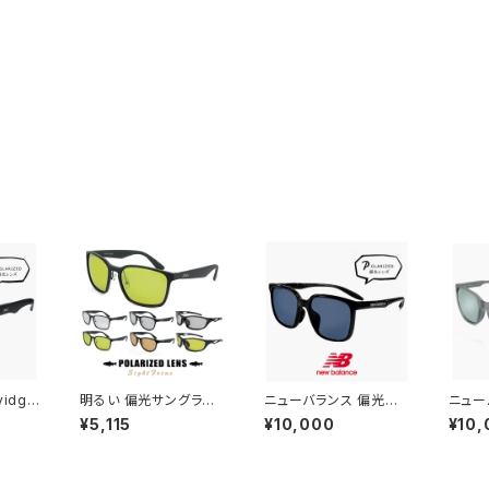
idg0
明るい 偏光サングラス
ニューバランス 偏光サ
ニュー
イディー
サイトフォーカス SF メ
ングラス nb08141x c
ングラス
¥5,115
¥10,000
¥10,
N JP
ンズ レディース ユニセ
01p 偏光 スポーツサン
04p
S オー
ックス モデル スポーツ
グラス New Balance
グラス 
イピー
サングラス 軽量 偏光 サ
newbalance サングラ
newb
カラー
ングラス ライトカラー /
ス NB08141X 釣り ゴ
ス [ 