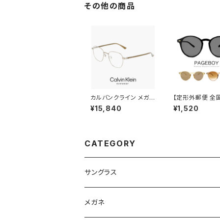
ンド 軽い 軽量 メンズ
偏光サングラス 軽
その他の商品
レディース ユニセックス
カーブ ボードス
ボストン型 フレーム 偏
ランニング 釣り 
光 レンズ uv400 uvカ
ツーリング 自転
ット 釣り アウトドア キ
運転用 メンズ レ
ャンプ おすすめ
ス ユニセックス 
ト
カルバンクライン メガネ
【定形外郵便 全
ck22130lb-021 48m
無料】 サングラス
¥15,840
¥1,520
m calvin klein 眼鏡
ン 63882803
メンズ レディース ユニ
ックス モデル レ
セックス CK22130LB
ス メンズ UVカッ
スクエア 型 めがね カ
外線対策 ページ
ルバン・クライン チタン
男性 女性 丸サ
CATEGORY
メタル フレーム ダミー
レンズ発送
サングラス
Ray-Ban レイバン
メガネ