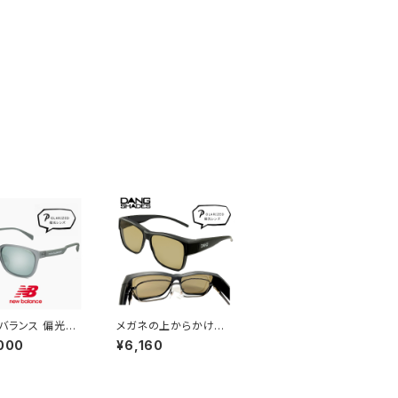
バランス 偏光サ
メガネの上からかける
 nbs08115x c
サングラス vidgov00
000
¥6,160
 偏光 スポーツサン
05 ダンシェイディーズ
New Balance
オーバーグラス 偏光サ
alance サングラ
ングラス オーバーサン
釣り ゴルフ ランニ
グラス Mondo JP モン