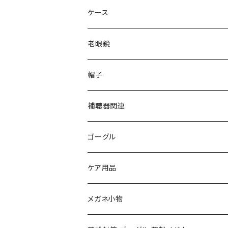
gucci グッチ
Ray-Ban レイバン
ケース
VivienneWestwood ヴィヴィアン
gucci グッチ
老眼鏡
PAGE BOY ページボーイ
VivienneWestwood ヴィヴィアン
エッシェンバッハ Eschenbach
帽子
フルラ FURLA
FURLA フルラ
PORSCHE DESIGN ポルシェデザイン
補聴器関連
トムフォード TOM FORD
トムフォード TOM FORD
ルーペ
ゴーグル
NIKE ナイキ
Oakley オークリー
アックス AXE
ケア用品
クロエ chloe
renoma レノマ
花粉対策ゴーグル
メガネ小物