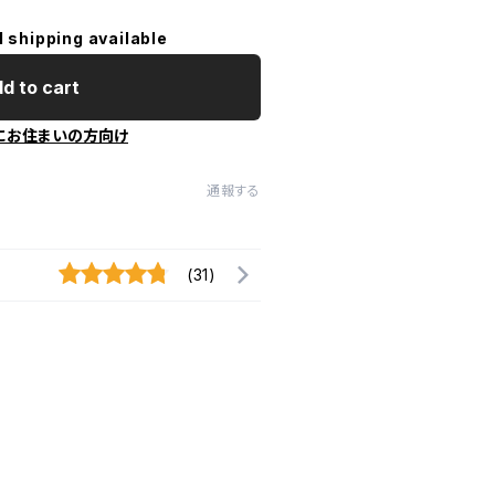
l shipping available
d to cart
にお住まいの方向け
通報する
(31)