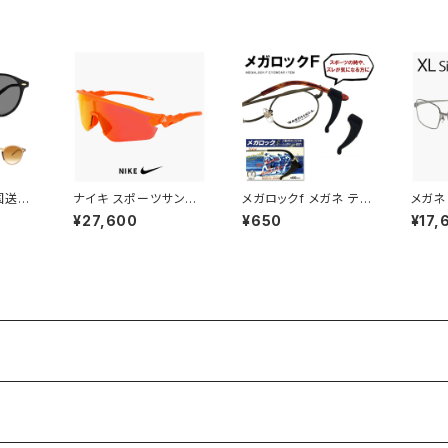
量 6
釣り フィッシング ドライ
ルフ ランニング アウトド
ング ア
ポーツ
ブ ランニング アウトド
ア スクエア 型 軽量 メ
メンズ
ゴルフ
ア に おすすめ 軽量
ンズ レディース ユニセ
セック
車 車
ックス モデル ブランド
レー 
ディー
ブラック フレーム 偏光
ンズ
uvカッ
レンズ
国送料
ナイキ スポーツサング
メガロックf メガネ テン
メガネ
 ボスト
ラス IQ9341X 819 NI
プル 調整 アジャスター
mm n
¥27,600
¥650
¥17,
 ユニセ
KE ACG VISTA PEAK
眼鏡 ずり 落ち 防止 固
製 AM
ディー
サングラス 大きめ 大き
定 めがね ズレ防止
眼鏡 
ト 紫
い サイズ [ 自転車 野球
フレー
ボーイ
ゴルフ アウトドア ランニ
レーム 
ングラス
ング マリンスポーツ ]
チタン
メンズ レディース ユニ
ア型 
セックス ハーフリム ビ
ッグフレーム オレンジ
カラー ミラーレンズ