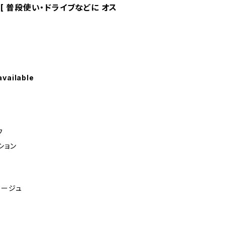
ット [ 普段使い・ドライブなどに オス
available
フ
ション
ベージュ