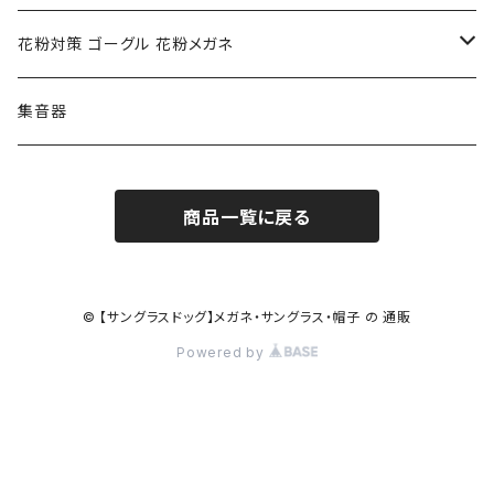
ポリス POLICE
RODEN STOCK ローデンストック
度つき対応ゴーグル
花粉対策 ゴーグル 花粉メガネ
コンバース CONVERSE
adidas アディダス
アーバンリサーチ URBAN RESEARCH
S-size
集音器
チャンピオン Champion
PORSCHE DESIGN ポルシェ デザイン
ヴィーナスヴィーナス VENUS!VENUS!
M-size
商品一覧に戻る
CHARME (シャルム)
ポロ ラルフローレン Polo Ralph Lauren
L-size
OAkley オークリー
ニューバランス NEWBALANCE
サングラス
© 【サングラスドッグ】メガネ・サングラス・帽子 の 通販
Powered by
オークリー ケース パーツ
SMITH スミス
DITA ディータ
アーバンリサーチ URBAN RESEARCH
NICOLE ニコル