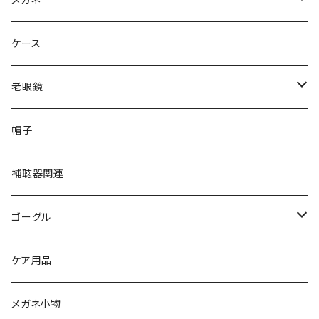
gucci グッチ
Ray-Ban レイバン
ケース
VivienneWestwood ヴィヴィアン
gucci グッチ
老眼鏡
PAGE BOY ページボーイ
VivienneWestwood ヴィヴィアン
エッシェンバッハ Eschenbach
帽子
フルラ FURLA
FURLA フルラ
PORSCHE DESIGN ポルシェデザイン
補聴器関連
トムフォード TOM FORD
トムフォード TOM FORD
ルーペ
ゴーグル
NIKE ナイキ
Oakley オークリー
アックス AXE
ケア用品
クロエ chloe
renoma レノマ
花粉対策ゴーグル
メガネ小物