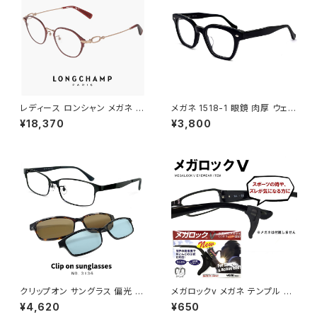
レディース ロンシャン メガネ lo
メガネ 1518-1 眼鏡 肉厚 ウェリ
2548lbj-602 47mm longch
ントン ブラック 黒縁 黒ぶち
¥18,370
¥3,800
amp 眼鏡 かわいい おしゃれ
軽量 チタン フレーム ブランド S
ATIN BURGUNDY カラー ダミ
ーレンズ発送
クリップオン サングラス 偏光 レ
メガロックv メガネ テンプル 調
ンズ付き 眼鏡 3136-1 メガネ
整 アジャスター 眼鏡 ずり 落ち
¥4,620
¥650
メンズ クリップオンサングラス
防止 固定 めがね ズレ防止