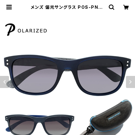
メンズ 偏光サングラス POS-PNC1
ウェリントン デミム ジーンズプリント
UVカット [ 普段使い・ドライブなどに
オススメ ] | 【サングラスドッグ】メガ
ネ・サングラス・帽子 の 通販