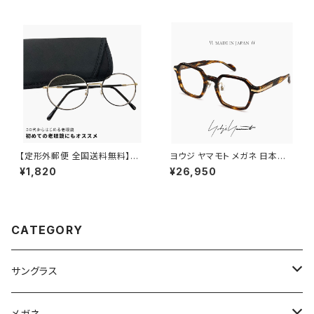
偏光サングラス メタル スクエア
フレーム 黒縁 黒ぶち ブラック
カラー おしゃれ 度付き対応 サ
ングラス
【定形外郵便 全国送料無料】老
ヨウジ ヤマモト メガネ 日本製 1
眼鏡 rd9099 おしゃれ レディ
9-0114 3 c03 Yohji Yamam
¥1,820
¥26,950
ース メンズ ユニセックス モデル
oto 鯖江 メンズ 眼鏡 ブランド
30代・40代にも おすすめ ボス
ヘキサゴン 型 アセテート フレー
トン ラウンド オーバル 型 近用
ム ブラウンササ べっ甲 柄 カラ
眼鏡 メガネ 丸メガネ 丸眼鏡 黒
ー ダミーレンズ発送
縁 黒ぶち フレーム 可愛い 人気
CATEGORY
リーディンググラス テレワーク
在宅ワーク +1.00 +1.50 +2.0
0
サングラス
Ray-Ban レイバン
メガネ