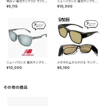
明るい 偏光サングラス サイトフ
ニューバランス 偏光サングラス
ォーカス SF メンズ レディース
nb08141x c01p 偏光 スポー
¥5,115
¥10,000
ユニセックス モデル スポーツサ
ツサングラス New Balance n
ングラス 軽量 偏光 サングラス
ewbalance サングラス NB08
ライトカラー / 釣り フィッシング
141X 釣り ゴルフ ランニング ア
ドライブ ランニング アウトドア
ウトドア スクエア 型 軽量 メン
に おすすめ 軽量
ズ レディース ユニセックス モデ
ル ブランド ブラック フレーム 偏
光レンズ
ニューバランス 偏光サングラス
メガネの上からかける サングラ
nbs08115x c04p 偏光 スポー
ス vidgov0005 ダンシェイデ
¥10,000
¥6,160
ツサングラス New Balance n
ィーズ オーバーグラス 偏光サン
ewbalance サングラス [ 釣り
グラス オーバーサングラス Mon
ゴルフ ランニング アウトドア ]
do JP モンド ジャパン 眼鏡の
軽量 メンズ レディース ユニセッ
上 からかけられる サングラス
クス モデル マットグレー フレー
偏光レンズ Lサイズ 大きめ 大き
その他の商品
ム ミラーレンズ
い サイズ