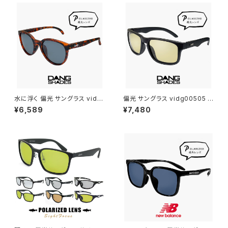
水に浮く 偏光 サングラス vidg
偏光 サングラス vidg00505 ダ
00492 ダンシェイディーズ フ
ンシェイディーズ ALL TERRAI
¥6,589
¥7,480
ローティー DANG SHADES 偏
N JP DANG SHADES オール
光サングラス FLOATY B dang
テレイン・ジェイピー ブランド ラ
shades ブランド 軽い 軽量 メ
イトカラー 偏光サングラス 軽量
ンズ レディース ユニセックス ボ
6カーブ ボードスポーツ ランニ
ストン型 フレーム 偏光 レンズ u
ング 釣り ゴルフ ツーリング 自
v400 uvカット 釣り アウトドア
転車 車 運転用 メンズ レディー
キャンプ おすすめ
ス ユニセックス uvカット