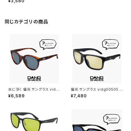
¥3,580
ed メンズ 男性用 ゴーグル型 [
野球 自転車 釣り ランニング ゴ
ルフ スポーツサングラス ]
同じカテゴリの商品
水に浮く 偏光 サングラス vidg
偏光 サングラス vidg00505 ダ
00492 ダンシェイディーズ フ
ンシェイディーズ ALL TERRAI
¥6,589
¥7,480
ローティー DANG SHADES 偏
N JP DANG SHADES オール
光サングラス FLOATY B dang
テレイン・ジェイピー ブランド ラ
shades ブランド 軽い 軽量 メ
イトカラー 偏光サングラス 軽量
ンズ レディース ユニセックス ボ
6カーブ ボードスポーツ ランニ
ストン型 フレーム 偏光 レンズ u
ング 釣り ゴルフ ツーリング 自
v400 uvカット 釣り アウトドア
転車 車 運転用 メンズ レディー
キャンプ おすすめ
ス ユニセックス uvカット