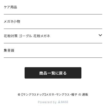
NIKE ナイキ
Oakley オークリー
アックス AXE
ケア用品
クロエ chloe
renoma レノマ
花粉対策ゴーグル
メガネ小物
ポリス POLICE
RODEN STOCK ローデンストック
度つき対応ゴーグル
花粉対策 ゴーグル 花粉メガネ
コンバース CONVERSE
adidas アディダス
アーバンリサーチ URBAN RESEARCH
S-size
集音器
チャンピオン Champion
PORSCHE DESIGN ポルシェ デザイン
ヴィーナスヴィーナス VENUS!VENUS!
M-size
商品一覧に戻る
CHARME (シャルム)
ポロ ラルフローレン Polo Ralph Lauren
L-size
OAkley オークリー
ニューバランス NEWBALANCE
サングラス
© 【サングラスドッグ】メガネ・サングラス・帽子 の 通販
Powered by