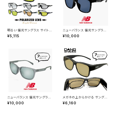
明るい 偏光サングラス サイトフ
ニューバランス 偏光サングラス
ォーカス SF メンズ レディース
nb08141x c01p 偏光 スポー
¥5,115
¥10,000
ユニセックス モデル スポーツサ
ツサングラス New Balance n
ングラス 軽量 偏光 サングラス
ewbalance サングラス NB08
ライトカラー / 釣り フィッシング
141X 釣り ゴルフ ランニング ア
ドライブ ランニング アウトドア
ウトドア スクエア 型 軽量 メン
に おすすめ 軽量
ズ レディース ユニセックス モデ
ル ブランド ブラック フレーム 偏
光レンズ
ニューバランス 偏光サングラス
メガネの上からかける サングラ
nbs08115x c04p 偏光 スポー
ス vidgov0005 ダンシェイデ
¥10,000
¥6,160
ツサングラス New Balance n
ィーズ オーバーグラス 偏光サン
ewbalance サングラス [ 釣り
グラス オーバーサングラス Mon
ゴルフ ランニング アウトドア ]
do JP モンド ジャパン 眼鏡の