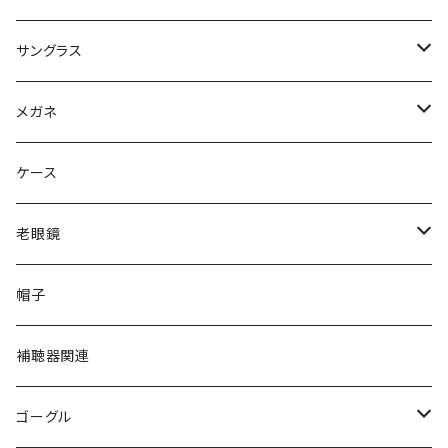
サングラス
Ray-Ban レイバン
メガネ
gucci グッチ
Ray-Ban レイバン
ケース
VivienneWestwood ヴィヴィアン
gucci グッチ
老眼鏡
PAGE BOY ページボーイ
VivienneWestwood ヴィヴィアン
エッシェンバッハ Eschenbach
帽子
フルラ FURLA
FURLA フルラ
PORSCHE DESIGN ポルシェデザイン
補聴器関連
トムフォード TOM FORD
トムフォード TOM FORD
ルーペ
ゴーグル