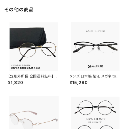
軽量 メンズ レディース ユニセッ
上 からかけられる サングラス
クス モデル マットグレー フレー
偏光レンズ Lサイズ 大きめ 大き
その他の商品
ム ミラーレンズ
い サイズ
【定形外郵便 全国送料無料】老
メンズ 日本製 鯖江 メガネ ts-8
眼鏡 rd9099 おしゃれ レディ
061 19 amiparis 眼鏡 チタン
¥1,820
¥15,290
ース メンズ ユニセックス モデル
フレーム ts8061 アミパリ ナイ
30代・40代にも おすすめ ボス
ロール ハーフリム MADE IN J
トン ラウンド オーバル 型 近用
APAN Titanium 黒縁 黒ぶち
眼鏡 メガネ 丸メガネ 丸眼鏡 黒
めがね
縁 黒ぶち フレーム 可愛い 人気
リーディンググラス テレワーク
在宅ワーク +1.00 +1.50 +2.0
0