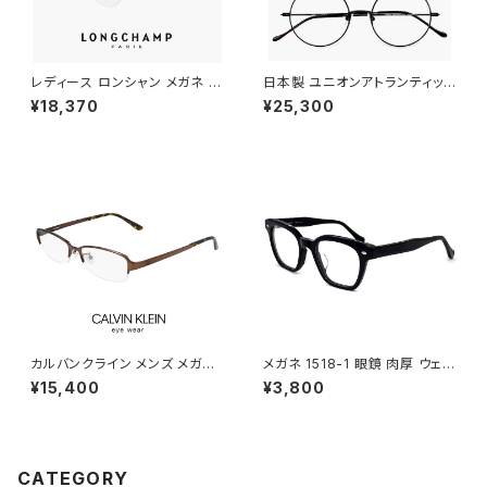
レディース ロンシャン メガネ lo
日本製 ユニオンアトランティック
2549lbj-773 46mm longch
メガネ ua3614 15 【 46mm 5
¥18,370
¥25,300
amp 眼鏡 かわいい おしゃれ
0mm 】 鯖江 メンズ レディース
軽量 チタン フレーム ハーフリム
ラウンド 型 フレーム おしゃれ
ナイロール タイプ ブランド RO
丸メガネ 大きめ 小さめ MADE
SE GOLD / MAUVE カラー ダ
IN JAPAN ブラック 黒縁 黒ぶち
ミーレンズ発送
カラー
カルバンクライン メンズ メガネ
メガネ 1518-1 眼鏡 肉厚 ウェリ
ck20145a-200 calvin klein
ントン ブラック 黒縁 黒ぶち
¥15,400
¥3,800
眼鏡 ck20145a めがね カルバ
ン・クライン チタン メタル フレ
ーム ナイロール ハーフリム 型
CATEGORY