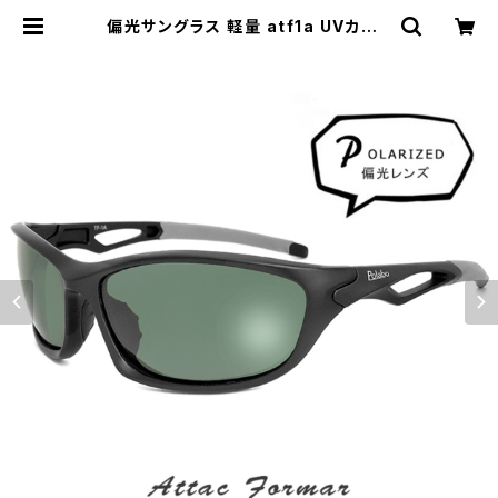
偏光サングラス 軽量 atf1a UVカット
偏光 サングラス polalized メンズ
男性用 ゴーグル型 [ 野球 自転車 釣
り ランニング ゴルフ スポーツサング
ラス ] | 【サングラスドッグ】メガネ・サ
ングラス・帽子 の 通販