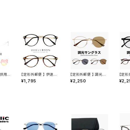
子供用
【定形外郵便 】 伊達メ
【定形外郵便 】 調光サ
【定形
06 キ
ガネ py6412 uvカット
ングラス jj4141 小ぶり
ングラス
¥1,795
¥2,250
¥2,2
年 か
紫外線対策 py6412 ク
メンズ レディース ユニ
レディ
おしゃ
リアサングラス ボストン
セックス モデル オシャ
モデル
マちゃん
ラウンド 型 コンビネー
レ かわいい ボストン 型
い ク
歳 6歳
ション フレーム ダテ眼
メタル フレーム JJ414
4140
学校 ラ
鏡 メンズ レディース ユ
1 uvカット 紫外線対策
対策 
クリア
ニセックス おしゃれ 黒
調光レンズ 色が変わる
わる 
ト 紫外
縁 黒ぶち べっ甲柄 カラ
サングラス
映え
ー