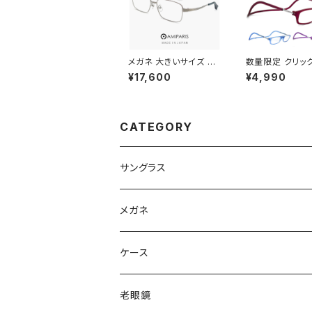
メガネ 大きいサイズ 60
数量限定 クリッ
mm NT-6002 12 日
ダー Clic Read
¥17,600
¥4,990
本製 AMIPARIS メンズ
ット ボルドー パ
眼鏡 XLサイズ ビッグ
ブルー パステル 
フレーム 鯖江 チタン フ
老眼鏡 リーディ
レーム amiparis 軽量
ラス シニアグラス
チタン アミパリ スクエ
老眼鏡 メンズ レ
CATEGORY
ア型 銀縁 シルバー
ス おしゃれ 赤 
+1.50 +2.00 +
3.00 [敬老の日
母の日 などの 
サングラス
トにも オススメ]
Ray-Ban レイバン
メガネ
gucci グッチ
Ray-Ban レイバン
ケース
VivienneWestwood ヴィヴィアン
gucci グッチ
老眼鏡