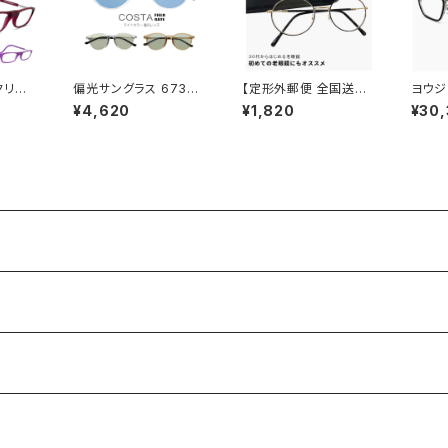
クリー
偏光サングラス 6733
【定形外郵便 全国送料
ヨウジ
ers マ
ライトカラー レンズ サ
無料】老眼鏡 rd9099
日本製 
¥4,620
¥1,820
¥30
ープル
ングラス アウトドア キャ
おしゃれ レディース メ
3 Yoh
カラー
ンプ 釣り 運転用 ドライ
ンズ ユニセックス モデ
鯖江 
ンググ
ブ クリアフレーム メン
ル 30代・40代にも お
ド セ
 既製
ズ レディース 偏光グラ
すすめ ボストン ラウン
テート
ディー
ス 偏光 カラーレンズ サ
ド オーバル 型 近用 眼
フレー
紫 青色
ングラス かわいい おし
鏡 メガネ 丸メガネ 丸
ルバー
2.50 +
ゃれ uvカット 紫外線対
眼鏡 黒縁 黒ぶち フレ
ンズ発
 父の日
策 ボストン 型 フレーム
ーム 可愛い 人気 リー
プレゼン
ディンググラス テレワー
ク 在宅ワーク +1.00 +
1.50 +2.00