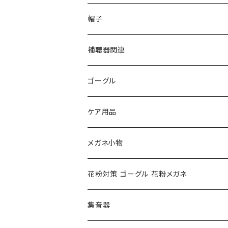
PAGE BOY ページボーイ
VivienneWestwood ヴィヴィアン
エッシェンバッハ Eschenbach
帽子
フルラ FURLA
FURLA フルラ
PORSCHE DESIGN ポルシェデザイン
補聴器関連
トムフォード TOM FORD
トムフォード TOM FORD
ルーペ
ゴーグル
NIKE ナイキ
Oakley オークリー
アックス AXE
ケア用品
クロエ chloe
renoma レノマ
花粉対策ゴーグル
メガネ小物
ポリス POLICE
RODEN STOCK ローデンストック
度つき対応ゴーグル
花粉対策 ゴーグル 花粉メガネ
コンバース CONVERSE
adidas アディダス
アーバンリサーチ URBAN RESEARCH
S-size
集音器