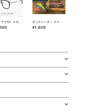
 ヤマモト メガネ
ポッドリーダー スマート
19-0112 3 c0
老眼鏡 シニアグラス リ
,360
¥1,609
ji Yamamoto
ーディンググラス スマホ
メンズ 眼鏡 ブラン
老眼鏡 メンズ 男性 レ
ル巻き チタン アセ
ディース 女性 おしゃ
 コンビネーション
れ 軽量 携帯 スマホ老
ム 黒縁 黒ぶち シ
眼鏡 podreader sma
 カラー ダミーレ
rt
送