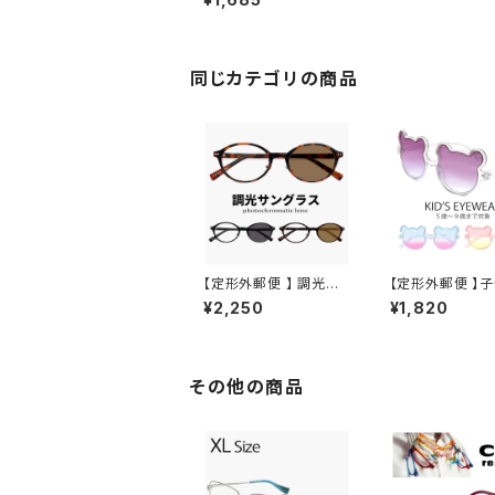
カラー py2667 ラウン
ド 型 UVカット 紫外線
対策 丸サングラス レン
ズ メタル ユニセックス
レディース メンズ 人気
同じカテゴリの商品
おすすめ モデル ページ
ボーイ
【定形外郵便 】 調光サ
【定形外郵便 】
ングラス jj4138 メンズ
サングラス zs82
¥2,250
¥1,820
レディース ユニセックス
ッズ 小学生 低学
モデル オシャレ かわい
ら 中学年 対象 
い オーバル 型 JJ4138
れ かわいい ク
uvカット 紫外線対策 調
男の子 女の子 5
光レンズ 色が変わる サ
7歳 8歳 9歳 小
その他の商品
ングラス
イトカラー 透明 
フレーム uvカッ
線対策 インスタ