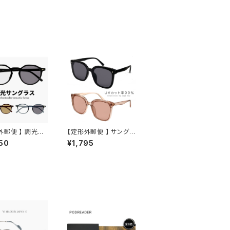
外郵便 】 調光サ
【定形外郵便 】 サングラ
 jj4140 メンズ
ス py2835 uvカット ウ
50
¥1,795
ース ユニセックス
ェリントン 型 フラット ビ
 オシャレ かわい
ッグ レンズ メンズ レデ
ラウンパント 型 JJ
ィース ユニセックス モ
 uvカット 紫外線
デル 人気 おしゃれ おす
調光レンズ 色が変
すめ 紫外線対策 ファッ
サングラス
ション